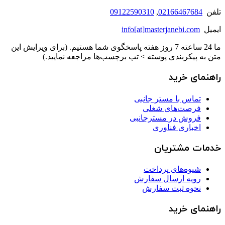
تلفن
02166467684
,
09122590310
ایمیل
info[at]masterjanebi.com
ما 24 ساعته 7 روز هفته پاسخگوی شما هستیم. (برای ویرایش این
متن به پیکربندی پوسته > تب برچسب‌ها مراجعه نمایید.)
راهنمای خرید
تماس با مستر جانبی
فرصت‌های شغلی
فروش در مسترجانبی
اخباری فناوری
خدمات مشتریان
شیوه‌های پرداخت
رویه ارسال سفارش
نحوه ثبت سفارش
راهنمای خرید