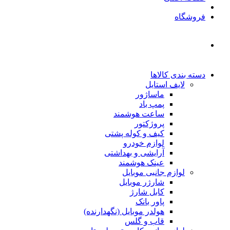
فروشگاه
دسته بندی کالاها
لایف استایل
ماساژور
پمپ باد
ساعت هوشمند
پروژکتور
کیف و کوله پشتی
لوازم خودرو
آرایشی و بهداشتی
عینک هوشمند
لوازم جانبی موبایل
شارژر موبایل
کابل شارژ
پاور بانک
هولدر موبایل (نگهدارنده)
قاب و گلس