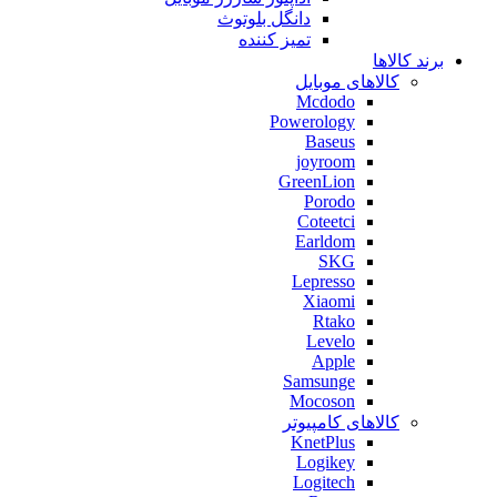
دانگل بلوتوث
تمیز کننده
برند کالاها
کالاهای موبایل
Mcdodo
Powerology
Baseus
joyroom
GreenLion
Porodo
Coteetci
Earldom
SKG
Lepresso
Xiaomi
Rtako
Levelo
Apple
Samsunge
Mocoson
کالاهای کامپیوتر
KnetPlus
Logikey
Logitech