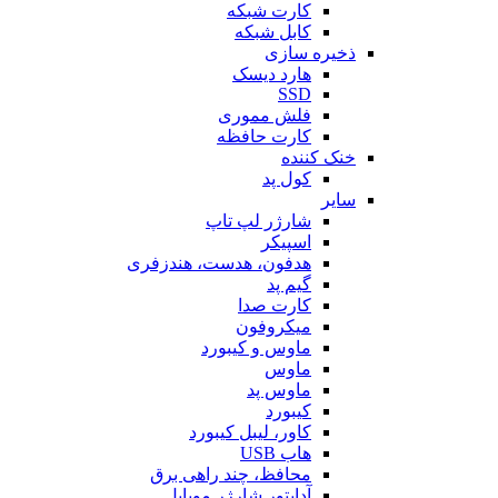
کارت شبکه
کابل شبکه
ذخیره سازی
هارد دیسک
SSD
فلش مموری
کارت حافظه
خنک کننده
کول پد
سایر
شارژر لپ تاپ
اسپیکر
هدفون، هدست، هندزفری
گیم پد
کارت صدا
میکروفون
ماوس و کیبورد
ماوس
ماوس پد
کیبورد
کاور، لیبل کیبورد
هاب USB
محافظ، چند راهی برق
آداپتور شارژر موبایل