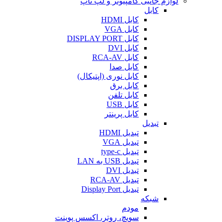
لوازم جانبی کامپیوتر و لپ تاپ
کابل
کابل HDMI
کابل VGA
کابل DISPLAY PORT
کابل DVI
کابل RCA-AV
کابل صدا
کابل نوری (اپتیکال)
کابل برق
کابل تلفن
کابل USB
کابل پرینتر
تبدیل
تبدیل HDMI
تبدیل VGA
تبدیل type-c
تبدیل USB به LAN
تبدیل DVI
تبدیل RCA-AV
تبدیل Display Port
شبکه
مودم
سویچ، روتر، اکسس پوینت