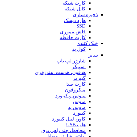
کارت شبکه
کابل شبکه
ذخیره سازی
هارد دیسک
SSD
فلش مموری
کارت حافظه
خنک کننده
کول پد
سایر
شارژر لپ تاپ
اسپیکر
هدفون، هدست، هندزفری
گیم پد
کارت صدا
میکروفون
ماوس و کیبورد
ماوس
ماوس پد
کیبورد
کاور، لیبل کیبورد
هاب USB
محافظ، چند راهی برق
آداپتور شارژر موبایل