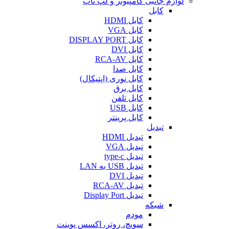
لوازم جانبی کامپیوتر و لپ تاپ
کابل
کابل HDMI
کابل VGA
کابل DISPLAY PORT
کابل DVI
کابل RCA-AV
کابل صدا
کابل نوری (اپتیکال)
کابل برق
کابل تلفن
کابل USB
کابل پرینتر
تبدیل
تبدیل HDMI
تبدیل VGA
تبدیل type-c
تبدیل USB به LAN
تبدیل DVI
تبدیل RCA-AV
تبدیل Display Port
شبکه
مودم
سویچ، روتر، اکسس پوینت