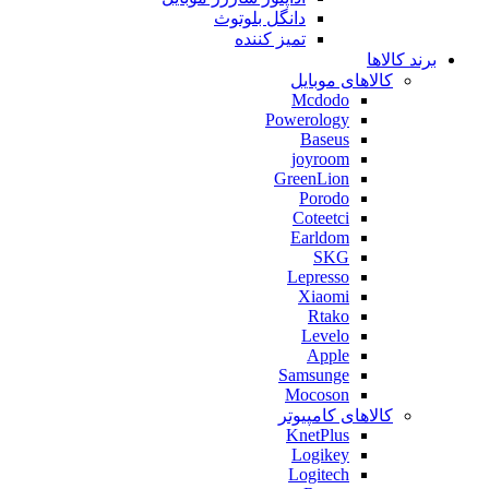
دانگل بلوتوث
تمیز کننده
برند کالاها
کالاهای موبایل
Mcdodo
Powerology
Baseus
joyroom
GreenLion
Porodo
Coteetci
Earldom
SKG
Lepresso
Xiaomi
Rtako
Levelo
Apple
Samsunge
Mocoson
کالاهای کامپیوتر
KnetPlus
Logikey
Logitech