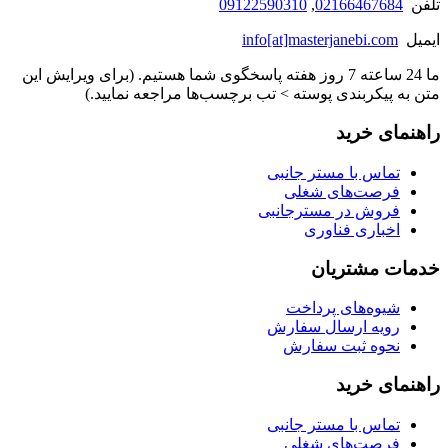
تلفن
02166467684
,
09122590310
ایمیل
info[at]masterjanebi.com
ما 24 ساعته 7 روز هفته پاسخگوی شما هستیم. (برای ویرایش این
متن به پیکربندی پوسته > تب برچسب‌ها مراجعه نمایید.)
راهنمای خرید
تماس با مستر جانبی
فرصت‌های شغلی
فروش در مسترجانبی
اخباری فناوری
خدمات مشتریان
شیوه‌های پرداخت
رویه ارسال سفارش
نحوه ثبت سفارش
راهنمای خرید
تماس با مستر جانبی
فرصت‌های شغلی