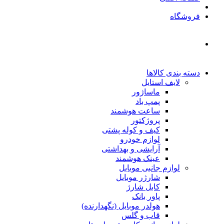
فروشگاه
دسته بندی کالاها
لایف استایل
ماساژور
پمپ باد
ساعت هوشمند
پروژکتور
کیف و کوله پشتی
لوازم خودرو
آرایشی و بهداشتی
عینک هوشمند
لوازم جانبی موبایل
شارژر موبایل
کابل شارژ
پاور بانک
هولدر موبایل (نگهدارنده)
قاب و گلس