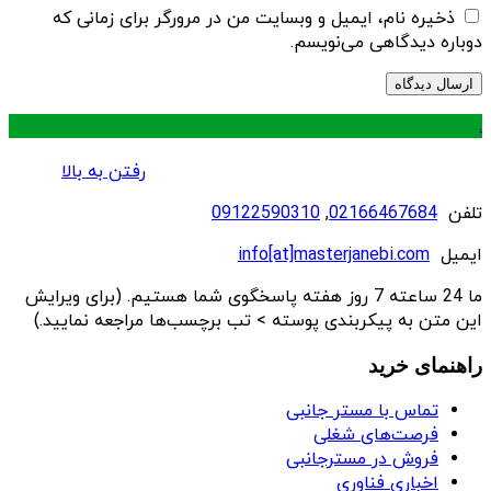
ذخیره نام، ایمیل و وبسایت من در مرورگر برای زمانی که
دوباره دیدگاهی می‌نویسم.
.
رفتن به بالا
تلفن
02166467684
,
09122590310
ایمیل
info[at]masterjanebi.com
ما 24 ساعته 7 روز هفته پاسخگوی شما هستیم. (برای ویرایش
این متن به پیکربندی پوسته > تب برچسب‌ها مراجعه نمایید.)
راهنمای خرید
تماس با مستر جانبی
فرصت‌های شغلی
فروش در مسترجانبی
اخباری فناوری