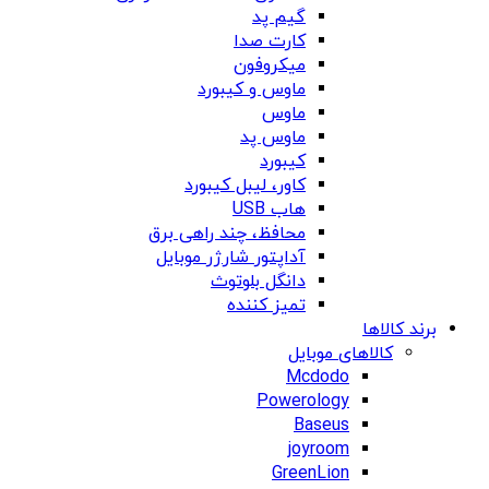
گیم پد
کارت صدا
میکروفون
ماوس و کیبورد
ماوس
ماوس پد
کیبورد
کاور، لیبل کیبورد
هاب USB
محافظ، چند راهی برق
آداپتور شارژر موبایل
دانگل بلوتوث
تمیز کننده
برند کالاها
کالاهای موبایل
Mcdodo
Powerology
Baseus
joyroom
GreenLion