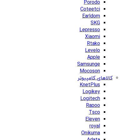
Porodo
Coteetci
Earldom
SKG
Lepresso
Xiaomi
Rtako
Levelo
Apple
Samsunge
Mocoson
کالاهای کامپیوتر
KnetPlus
Logikey
Logitech
Rapoo
Tsco
Eleven
royal
Onikuma