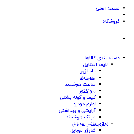
صفحه اصلی
فروشگاه
دسته بندی کالاها
لایف استایل
ماساژور
پمپ باد
ساعت هوشمند
پروژکتور
کیف و کوله پشتی
لوازم خودرو
آرایشی و بهداشتی
عینک هوشمند
لوازم جانبی موبایل
شارژر موبایل