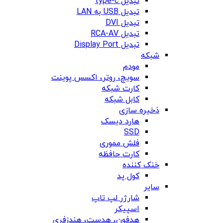
تبدیل type-c
تبدیل USB به LAN
تبدیل DVI
تبدیل RCA-AV
تبدیل Display Port
شبکه
مودم
سویچ، روتر، اکسس پوینت
کارت شبکه
کابل شبکه
ذخیره سازی
هارد دیسک
SSD
فلش مموری
کارت حافظه
خنک کننده
کول پد
سایر
شارژر لپ تاپ
اسپیکر
هدفون، هدست، هندزفری