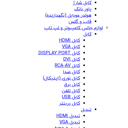
کابل شارژ
پاور بانک
هولدر موبایل (نگهدارنده)
قاب و گلس
لوازم جانبی کامپیوتر و لپ تاپ
کابل
کابل HDMI
کابل VGA
کابل DISPLAY PORT
کابل DVI
کابل RCA-AV
کابل صدا
کابل نوری (اپتیکال)
کابل برق
کابل تلفن
کابل USB
کابل پرینتر
تبدیل
تبدیل HDMI
تبدیل VGA