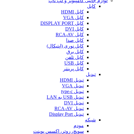
لوازم جانبی کامپیوتر و لپ تاپ
کابل
کابل HDMI
کابل VGA
کابل DISPLAY PORT
کابل DVI
کابل RCA-AV
کابل صدا
کابل نوری (اپتیکال)
کابل برق
کابل تلفن
کابل USB
کابل پرینتر
تبدیل
تبدیل HDMI
تبدیل VGA
تبدیل type-c
تبدیل USB به LAN
تبدیل DVI
تبدیل RCA-AV
تبدیل Display Port
شبکه
مودم
سویچ، روتر، اکسس پوینت