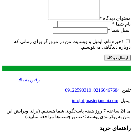
محتوای دیدگاه
*
نام شما
*
ایمیل شما
*
ذخیره نام، ایمیل و وبسایت من در مرورگر برای زمانی که
دوباره دیدگاهی می‌نویسم.
.
رفتن به بالا
تلفن
02166467684
,
09122590310
ایمیل
info[at]masterjanebi.com
ما 24 ساعته 7 روز هفته پاسخگوی شما هستیم. (برای ویرایش این
متن به پیکربندی پوسته > تب برچسب‌ها مراجعه نمایید.)
راهنمای خرید