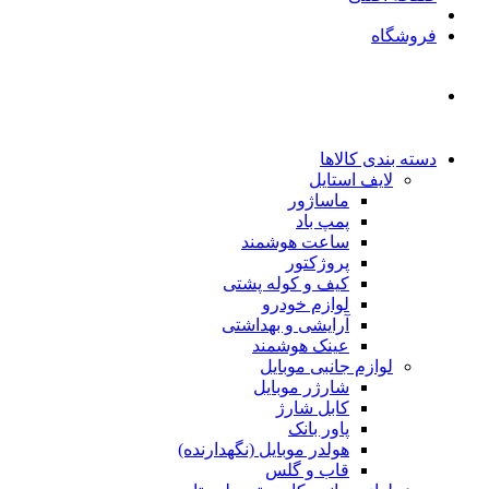
فروشگاه
دسته بندی کالاها
لایف استایل
ماساژور
پمپ باد
ساعت هوشمند
پروژکتور
کیف و کوله پشتی
لوازم خودرو
آرایشی و بهداشتی
عینک هوشمند
لوازم جانبی موبایل
شارژر موبایل
کابل شارژ
پاور بانک
هولدر موبایل (نگهدارنده)
قاب و گلس