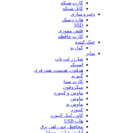
کارت شبکه
کابل شبکه
ذخیره سازی
هارد دیسک
SSD
فلش مموری
کارت حافظه
خنک کننده
کول پد
سایر
شارژر لپ تاپ
اسپیکر
هدفون، هدست، هندزفری
گیم پد
کارت صدا
میکروفون
ماوس و کیبورد
ماوس
ماوس پد
کیبورد
کاور، لیبل کیبورد
هاب USB
محافظ، چند راهی برق
آداپتور شارژر موبایل