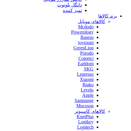
دانگل بلوتوث
تمیز کننده
برند کالاها
کالاهای موبایل
Mcdodo
Powerology
Baseus
joyroom
GreenLion
Porodo
Coteetci
Earldom
SKG
Lepresso
Xiaomi
Rtako
Levelo
Apple
Samsunge
Mocoson
کالاهای کامپیوتر
KnetPlus
Logikey
Logitech