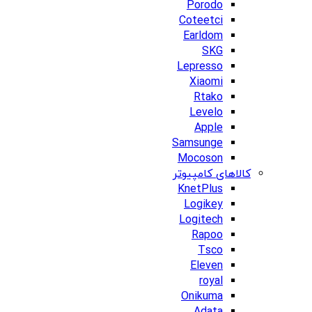
Porodo
Coteetci
Earldom
SKG
Lepresso
Xiaomi
Rtako
Levelo
Apple
Samsunge
Mocoson
کالاهای کامپیوتر
KnetPlus
Logikey
Logitech
Rapoo
Tsco
Eleven
royal
Onikuma