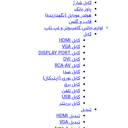
کابل شارژ
پاور بانک
هولدر موبایل (نگهدارنده)
قاب و گلس
لوازم جانبی کامپیوتر و لپ تاپ
کابل
کابل HDMI
کابل VGA
کابل DISPLAY PORT
کابل DVI
کابل RCA-AV
کابل صدا
کابل نوری (اپتیکال)
کابل برق
کابل تلفن
کابل USB
کابل پرینتر
تبدیل
تبدیل HDMI
تبدیل VGA