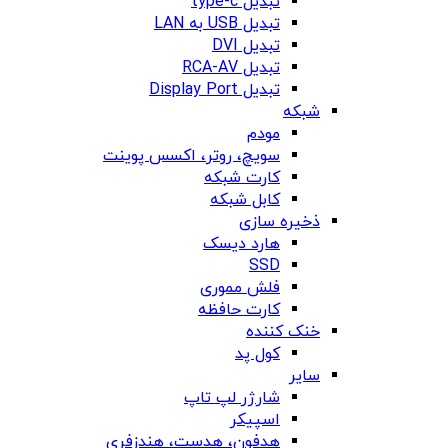
تبدیل type-c
تبدیل USB به LAN
تبدیل DVI
تبدیل RCA-AV
تبدیل Display Port
شبکه
مودم
سویچ، روتر، اکسس پوینت
کارت شبکه
کابل شبکه
ذخیره سازی
هارد دیسک
SSD
فلش مموری
کارت حافظه
خنک کننده
کول پد
سایر
شارژر لپ تاپ
اسپیکر
هدفون، هدست، هندزفری