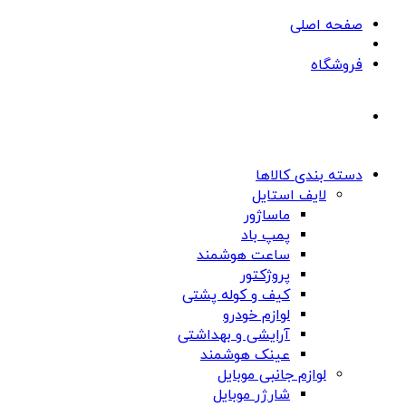
صفحه اصلی
فروشگاه
دسته بندی کالاها
لایف استایل
ماساژور
پمپ باد
ساعت هوشمند
پروژکتور
کیف و کوله پشتی
لوازم خودرو
آرایشی و بهداشتی
عینک هوشمند
لوازم جانبی موبایل
شارژر موبایل