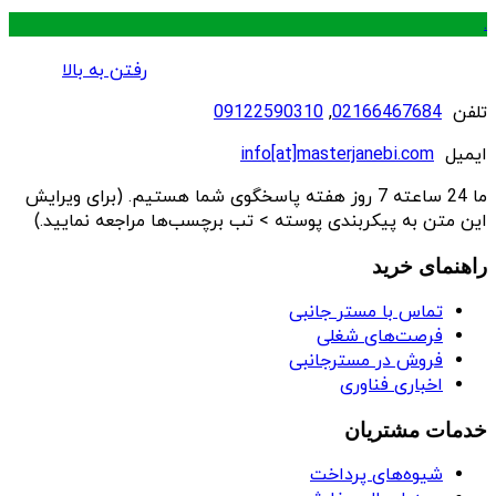
.
رفتن به بالا
تلفن
02166467684
,
09122590310
ایمیل
info[at]masterjanebi.com
ما 24 ساعته 7 روز هفته پاسخگوی شما هستیم. (برای ویرایش
این متن به پیکربندی پوسته > تب برچسب‌ها مراجعه نمایید.)
راهنمای خرید
تماس با مستر جانبی
فرصت‌های شغلی
فروش در مسترجانبی
اخباری فناوری
خدمات مشتریان
شیوه‌های پرداخت