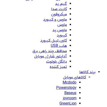
گیم پد
کارت صدا
میکروفون
ماوس و کیبورد
ماوس
ماوس پد
کیبورد
کاور، لیبل کیبورد
هاب USB
محافظ، چند راهی برق
آداپتور شارژر موبایل
دانگل بلوتوث
تمیز کننده
برند کالاها
کالاهای موبایل
Mcdodo
Powerology
Baseus
joyroom
GreenLion