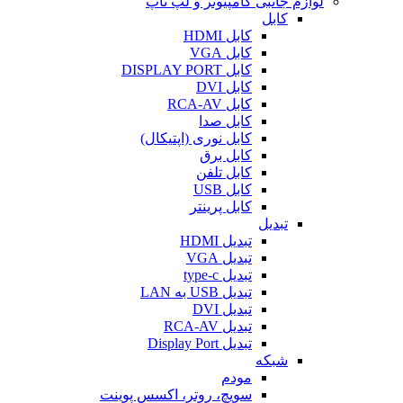
لوازم جانبی کامپیوتر و لپ تاپ
کابل
کابل HDMI
کابل VGA
کابل DISPLAY PORT
کابل DVI
کابل RCA-AV
کابل صدا
کابل نوری (اپتیکال)
کابل برق
کابل تلفن
کابل USB
کابل پرینتر
تبدیل
تبدیل HDMI
تبدیل VGA
تبدیل type-c
تبدیل USB به LAN
تبدیل DVI
تبدیل RCA-AV
تبدیل Display Port
شبکه
مودم
سویچ، روتر، اکسس پوینت