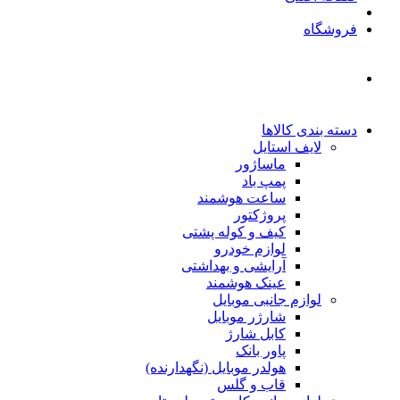
فروشگاه
دسته بندی کالاها
لایف استایل
ماساژور
پمپ باد
ساعت هوشمند
پروژکتور
کیف و کوله پشتی
لوازم خودرو
آرایشی و بهداشتی
عینک هوشمند
لوازم جانبی موبایل
شارژر موبایل
کابل شارژ
پاور بانک
هولدر موبایل (نگهدارنده)
قاب و گلس