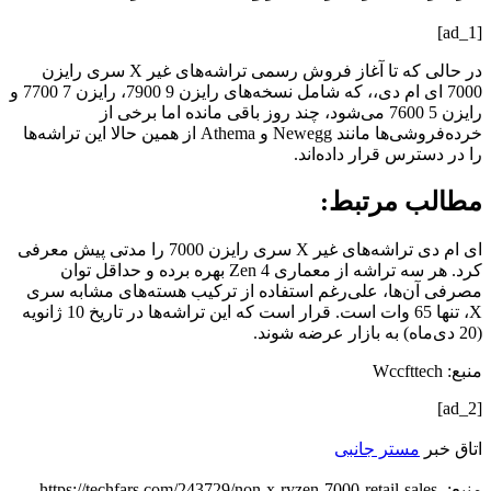
[ad_1]
در حالی که تا آغاز فروش رسمی تراشه‌های غیر X سری رایزن
7000 ای ام دی،، که شامل نسخه‌های رایزن 9 7900، رایزن 7 7700 و
رایزن 5 7600 می‌شود، چند روز باقی مانده اما برخی از
خرده‌فروشی‌ها مانند Newegg و Athema از همین حالا این تراشه‌ها
را در دسترس قرار داده‌اند.
مطالب مرتبط:
ای ام دی تراشه‌های غیر X سری رایزن 7000 را مدتی پیش معرفی
کرد. هر سه تراشه از معماری Zen 4 بهره برده و حداقل توان
مصرفی آن‌ها، علی‌رغم استفاده از ترکیب هسته‌های مشابه سری
X، تنها 65 وات است. قرار است که این تراشه‌ها در تاریخ 10 ژانویه
(20 دی‌ماه) به بازار عرضه شوند.
منبع: Wccfttech
[ad_2]
اتاق خبر
مستر جانبی
منبع: https://techfars.com/243729/non-x-ryzen-7000-retail-sales-