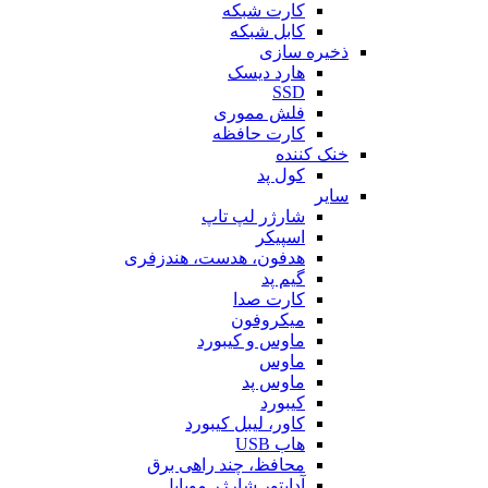
کارت شبکه
کابل شبکه
ذخیره سازی
هارد دیسک
SSD
فلش مموری
کارت حافظه
خنک کننده
کول پد
سایر
شارژر لپ تاپ
اسپیکر
هدفون، هدست، هندزفری
گیم پد
کارت صدا
میکروفون
ماوس و کیبورد
ماوس
ماوس پد
کیبورد
کاور، لیبل کیبورد
هاب USB
محافظ، چند راهی برق
آداپتور شارژر موبایل