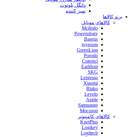
دانگل بلوتوث
تمیز کننده
برند کالاها
کالاهای موبایل
Mcdodo
Powerology
Baseus
joyroom
GreenLion
Porodo
Coteetci
Earldom
SKG
Lepresso
Xiaomi
Rtako
Levelo
Apple
Samsunge
Mocoson
کالاهای کامپیوتر
KnetPlus
Logikey
Logitech