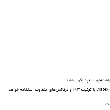
اگزینوس ۲۵۰۰ ظاهرا یک هسته‌ قدرتمند Cortex-X5 با فرکانس بین ۳.۲ تا ۳.۳ گیگاهرتز خواهد داشت و در کنار آن از ۵ هسته‌ Cortex-A730 با ترکیب ۳+۲ و فرکانس‌های متفاوت استفاده خواهد