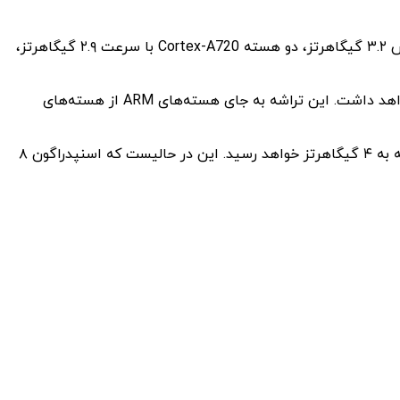
سامسونگ به‌تازگی سری گلکسی S24 را با تراشه اگزینوس ۲۴۰۰ معرفی کرد. اگزینوس ۲۴۰۰ دارای یک هسته اصلی Cortex-X4 با فرکانس ۳.۲ گیگاهرتز، دو هسته Cortex-A720 با سرعت ۲.۹ گیگاهرتز،
از طرف دیگر، اسنپدراگون ۸ نسل ۴ با نسل دوم فناوری ۳ نانومتری TSMC ساخته خواهد شد که بهره‌وری بالایی نسبت به نسل قبلی خواهد داشت. این تراشه به جای هسته‌های ARM از هسته‌های
اسنپدراگون ۸ نسل ۴ بهره‌وری انرژی و عملکرد قابل توجهی نسبت به اسنپدراگون ۸ نسل ۳ خواهد داشت، به طوریکه فرکانس این تراشه به ۴ گیگاهرتز خواهد رسید. این در حالیست که اسنپدراگون ۸