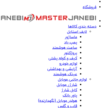
فروشگاه
دسته بندی کالاها
لایف استایل
ماساژور
پمپ باد
ساعت هوشمند
پروژکتور
کیف و کوله پشتی
لوازم خودرو
آرایشی و بهداشتی
عینک هوشمند
لوازم جانبی موبایل
شارژر موبایل
کابل شارژ
پاور بانک
هولدر موبایل (نگهدارنده)
قاب و گلس