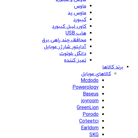
ماوس
ماوس پد
کیبورد
کاور، لیبل کیبورد
هاب USB
محافظ، چند راهی برق
آداپتور شارژر موبایل
دانگل بلوتوث
تمیز کننده
برند کالاها
کالاهای موبایل
Mcdodo
Powerology
Baseus
joyroom
GreenLion
Porodo
Coteetci
Earldom
SKG