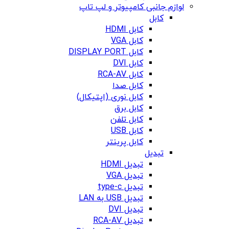
لوازم جانبی کامپیوتر و لپ تاپ
کابل
کابل HDMI
کابل VGA
کابل DISPLAY PORT
کابل DVI
کابل RCA-AV
کابل صدا
کابل نوری (اپتیکال)
کابل برق
کابل تلفن
کابل USB
کابل پرینتر
تبدیل
تبدیل HDMI
تبدیل VGA
تبدیل type-c
تبدیل USB به LAN
تبدیل DVI
تبدیل RCA-AV