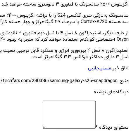
اگزینوس ۲۵۰۰ سامسونگ با فناوری ۳ نانومتری ساخته خواهد شد و انتظار می‌رود که عملکرد فوق‌العاده‌ای داشته باشد.
سه هسته Cortex-A720 با سرعت ۲.۶ گیگاهرتز و چهار هسته کارآمد Cortex-A520 با فرکانس ۲ گیگاهرتز است.
Oryon اختصاصی کوالکام استفاده خواهد کرد که منجر به بهبود ۴۰ درصدی عملکرد اسنپدراگون ۸ نسل ۴ نسبت به نسل ۳ خواهد شد.
نسل ۳ دارای حداکثر فرکانس ۳.۳ گیگاهرتز است.
اتاق خبر
مستر جانبی
منبع: https://techfars.com/280386/samsung-galaxy-s25-snapdragon/
دیدگاه‌های نوشته
محتوای دیدگاه
*