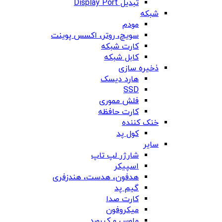
تبدیل Display Port
شبکه
مودم
سویچ، روتر، اکسس پوینت
کارت شبکه
کابل شبکه
ذخیره سازی
هارد دیسک
SSD
فلش مموری
کارت حافظه
خنک کننده
کول پد
سایر
شارژر لپ تاپ
اسپیکر
هدفون، هدست، هندزفری
گیم پد
کارت صدا
میکروفون
ماوس و کیبورد