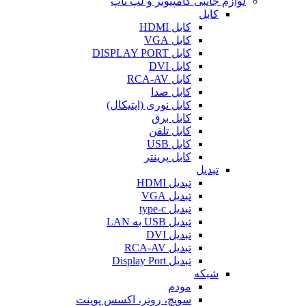
لوازم جانبی کامپیوتر و لپ تاپ
کابل
کابل HDMI
کابل VGA
کابل DISPLAY PORT
کابل DVI
کابل RCA-AV
کابل صدا
کابل نوری (اپتیکال)
کابل برق
کابل تلفن
کابل USB
کابل پرینتر
تبدیل
تبدیل HDMI
تبدیل VGA
تبدیل type-c
تبدیل USB به LAN
تبدیل DVI
تبدیل RCA-AV
تبدیل Display Port
شبکه
مودم
سویچ، روتر، اکسس پوینت