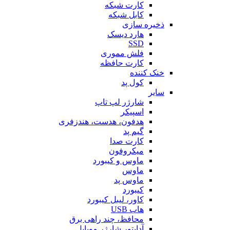
کارت شبکه
کابل شبکه
ذخیره سازی
هارد دیسک
SSD
فلش مموری
کارت حافظه
خنک کننده
کول پد
سایر
شارژر لپ تاپ
اسپیکر
هدفون، هدست، هندزفری
گیم پد
کارت صدا
میکروفون
ماوس و کیبورد
ماوس
ماوس پد
کیبورد
کاور، لیبل کیبورد
هاب USB
محافظ، چند راهی برق
آداپتور شارژر موبایل