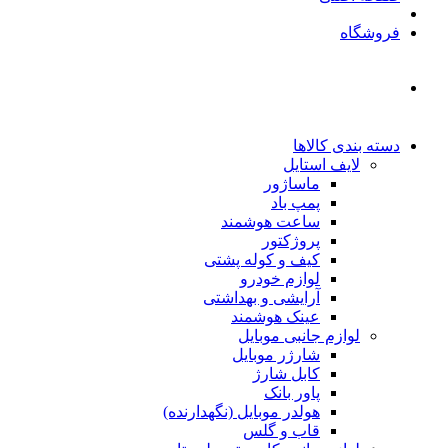
فروشگاه
دسته بندی کالاها
لایف استایل
ماساژور
پمپ باد
ساعت هوشمند
پروژکتور
کیف و کوله پشتی
لوازم خودرو
آرایشی و بهداشتی
عینک هوشمند
لوازم جانبی موبایل
شارژر موبایل
کابل شارژ
پاور بانک
هولدر موبایل (نگهدارنده)
قاب و گلس