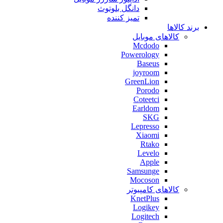
دانگل بلوتوث
تمیز کننده
برند کالاها
کالاهای موبایل
Mcdodo
Powerology
Baseus
joyroom
GreenLion
Porodo
Coteetci
Earldom
SKG
Lepresso
Xiaomi
Rtako
Levelo
Apple
Samsunge
Mocoson
کالاهای کامپیوتر
KnetPlus
Logikey
Logitech