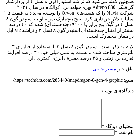
همچنین گفته می‌شود که تراشه اسنپدراگون ۸ نسل ۴ از پردازشگر
گرافیکی Adreno 830 بهره خواهد برد. کوالکام در سال ۲۰۲۱
شرکت Nuvia را که هسته‌های Oryon را توسعه می‌داد به قیمت ۱.۵
میلیارد دلار خریداری کرد. نتایج بنچمارک نمونه اولیه اسنپدراگون ۸
نسل ۴ در گیک بنچ برابر با ۹۱۰۰ (چندهسته‌ای) شده که ۴۰ درصد
بیشتر از امتیاز چندهسته‌ای اسنپدراگون ۸ نسل ۳ و تراشه M2 اپل
در همان بنچمارک است.
لازم به ذکر است، اسنپدراگون ۸ نسل ۳ با استفاده از فناوری ۴
نانومتری ساخته شده و نسبت به نسل قبلی خود ۳۰ درصد افزایش
قدرت پردازشی و ۲۵ درصد مصرف انرژی کمتری دارد.
اتاق خبر
مستر جانبی
منبع: https://techfars.com/285449/snapdragon-8-gen-4-graphic/
دیدگاه‌های نوشته
محتوای دیدگاه
*
نام شما
*