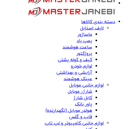
دسته بندی کالاها
لایف استایل
ماساژور
پمپ باد
ساعت هوشمند
پروژکتور
کیف و کوله پشتی
لوازم خودرو
آرایشی و بهداشتی
عینک هوشمند
لوازم جانبی موبایل
شارژر موبایل
کابل شارژ
پاور بانک
هولدر موبایل (نگهدارنده)
قاب و گلس
لوازم جانبی کامپیوتر و لپ تاپ