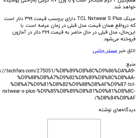
همچنین ۲ گرم سبک‌تر است و با وزن ۸۷ گرمی به‌راحتی پوشیده
خواهد شد.
عینک TCL Nxtwear S Plus دارای برچسب قیمت ۳۹۹ دلار است
که درواقع همان قیمت مدل قبلی در زمان عرضه است. با
این‌حال، مدل قبلی در حال حاضر به قیمت ۲۶۹ دلار در آمازون
فروخته می‌شود.
اتاق خبر
مستر جانبی
منبع:
s://techfars.com/275051/%D8%B9%DB%8C%D9%86%DA%A9-
%D9%88%D8%A7%D9%82%D8%B9%DB%8C%D8%AA-
%D8%A7%D9%81%D8%B2%D9%88%D8%AF%D9%87-tcl-
nxtwear-s-plus-%D9%85%D8%B9%D8%B1%D9%81%DB%8C-
%D8%B4%D8%AF/
دیدگاه‌های نوشته