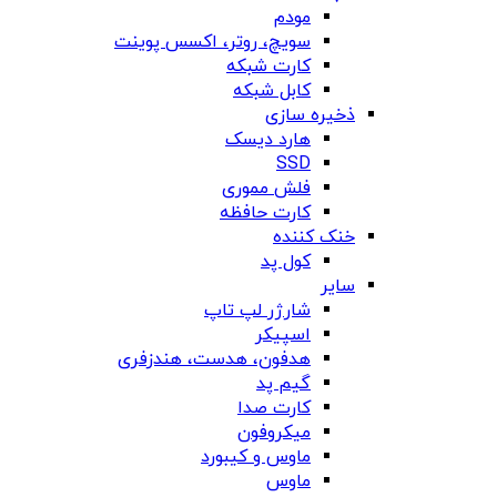
مودم
سویچ، روتر، اکسس پوینت
کارت شبکه
کابل شبکه
ذخیره سازی
هارد دیسک
SSD
فلش مموری
کارت حافظه
خنک کننده
کول پد
سایر
شارژر لپ تاپ
اسپیکر
هدفون، هدست، هندزفری
گیم پد
کارت صدا
میکروفون
ماوس و کیبورد
ماوس