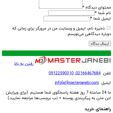
محتوای دیدگاه
*
نام شما
*
ایمیل شما
*
ذخیره نام، ایمیل و وبسایت من در مرورگر برای زمانی که
دوباره دیدگاهی می‌نویسم.
.
رفتن به بالا
تلفن
02166467684
,
09122590310
ایمیل
info[at]masterjanebi.com
ما 24 ساعته 7 روز هفته پاسخگوی شما هستیم. (برای ویرایش
این متن به پیکربندی پوسته > تب برچسب‌ها مراجعه نمایید.)
راهنمای خرید