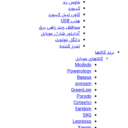
ماوس پد
کیبورد
کاور، لیبل کیبورد
هاب USB
محافظ، چند راهی برق
آداپتور شارژر موبایل
دانگل بلوتوث
تمیز کننده
برند کالاها
کالاهای موبایل
Mcdodo
Powerology
Baseus
joyroom
GreenLion
Porodo
Coteetci
Earldom
SKG
Lepresso