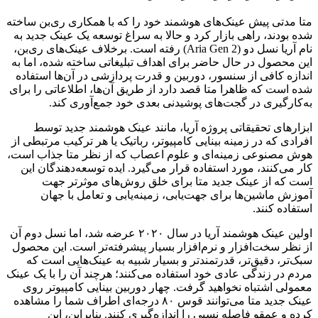
متا مدتی پیش عینک‌های هوشمند خود را که با همکاری ری‌بن ساخته
شده بودند، راهی بازار کرد و حالا به سراغ توسعه یک عینک جدید به
نام آریا نسل دو (Aria Gen 2) رفته است. برخلاف عینک‌های ری‌بن،
این محصول در حال حاضر برای اهداف تبلیغاتی ساخته شده، اما به
اندازه کافی از سنسور، دوربین و قدرت پردازشی در آن‌ها استفاده
شده است که ظاهرا متا قصد دارد از طریق آن‌ها، اطلاعاتی را برای
به‌کارگیری در گجت‌های پوشیدنی بعدی خود جمع‌آوری کند.
ابزارهای تحقیقاتی پروژه آریا، مانند عینک هوشمند جدید توسط
افرادی که در زمینه بینایی کامپیوتر، رباتیک یا هر ترکیب مرتبطی از
هوش مصنوعی زمینه‌ای و علوم اعصاب که از نظر متا جذاب است،
کار می‌کنند، مورد استفاده قرار می‌گیرد. ایده توسعه‌دهندگان این
است که از عینک جدید متا برای خلق روش‌های موثرتر جهت
آموزش ماشین‌ها برای جهت‌یابی، زمینه‌یابی و تعامل با جهان
استفاده کنند.
اولین عینک هوشمند آریا در سال ۲۰۲۰ عرضه شد، اما نسل دوم آن
از نظر سخت‌افزار و نرم‌افزار بسیار پیشرفته‌تر است. این محصول
سبک‌تر، دقیق‌تر، قدرتمندتر و بسیار شبیه به عینک‌هایی است که
مردم در زندگی عادی خود استفاده می‌کنند؛ هرچند آن را با یک عینک
معمولی اشتباه نخواهید گرفت. چهار دوربین بینایی کامپیوتر روی
عینک جدید متا می‌توانند قوس ۸۰ درجه‌ای اطراف شما را مشاهده
کرده و عمقو فاصله نسبی را اندازه‌گیری کنند. بنابراین، این