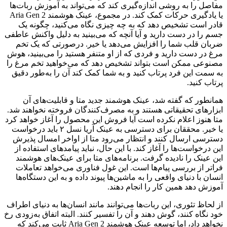
مفاصل را به روشی اندازه‌گیری کند که می‌تواند به آموزش ربات‌ها
یا یادگیری حرکات کمک کند. در مجموع، عینک هوشمند Aria Gen 2
قادر است تشخیص دهد که به چه چیزی نگاه می‌کنید، چگونه یک
جسم را در دست دارید و آیا آنچه که می‌بینید به دلیل واکنش عاطفی
ضربان قلب شما را افزایش می‌دهد یا خیر. درصورتی که یک تخم
مرغ در دست دارید و فردی که از او متنفر هستید را می‌بینید، هوش
مصنوعی ممکن است بتواند تشخیص دهد که می‌خواهید تخم مرغ را
به سمت این فرد پرتاب کنید و به شما کمک کند آن را به‌طور دقیق
پرتاب کنید.
همانطور که گفته شد، عینک هوشمند جدید متا و قابلیت‌های آن
ابزارهای تحقیقاتی هستند و به مصرف‌کنندگان فروخته نخواهند شد.
متا هنوز اعلام نکرده است آیا فروش این محصول را آغاز خواهد کرد
یا خیر. محققان برای دسترسی به عینک آریا نسل ۲ باید درخواست
دسترسی ارسال کنند و انتظار می‌رود متا از اواخر امسال پذیرش
این درخواست‌ها را آغاز کند. با این حال، نباید پیامدهای استفاده از
این عینک را نادیده گرفت. برنامه‌های متا برای عینک‌های هوشمند
فراتر از بررسی پیام‌ها است. این غول فناوری می‌خواهد تعاملات
انسان با دنیای واقعی را به ماشین‌ها پیوند داده و به این دستگاه‌ها
آموزش دهد همین کار را انجام دهند.
از لحاظ تئوری، این ربات‌ها می‌توانند مانند انسان‌ها به دنیای اطراف
خود نگاه کنند، گوش دهند و آن را تفسیر کنند. البته اتفاق به‌زودی رخ
نخواهد داد، اما توسعه عینک هوشمند Aria Gen 2 ثابت می‌کند که