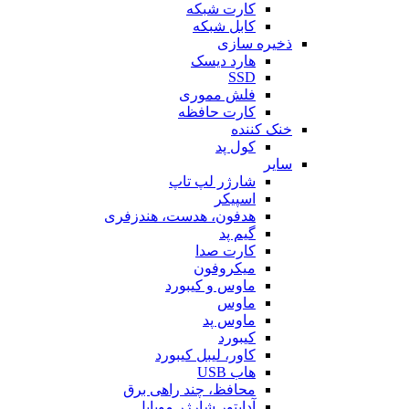
کارت شبکه
کابل شبکه
ذخیره سازی
هارد دیسک
SSD
فلش مموری
کارت حافظه
خنک کننده
کول پد
سایر
شارژر لپ تاپ
اسپیکر
هدفون، هدست، هندزفری
گیم پد
کارت صدا
میکروفون
ماوس و کیبورد
ماوس
ماوس پد
کیبورد
کاور، لیبل کیبورد
هاب USB
محافظ، چند راهی برق
آداپتور شارژر موبایل