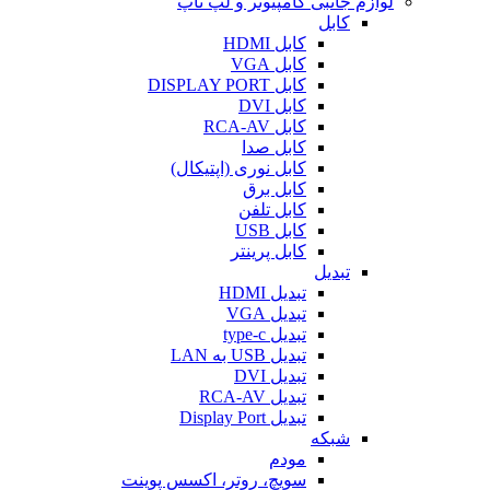
لوازم جانبی کامپیوتر و لپ تاپ
کابل
کابل HDMI
کابل VGA
کابل DISPLAY PORT
کابل DVI
کابل RCA-AV
کابل صدا
کابل نوری (اپتیکال)
کابل برق
کابل تلفن
کابل USB
کابل پرینتر
تبدیل
تبدیل HDMI
تبدیل VGA
تبدیل type-c
تبدیل USB به LAN
تبدیل DVI
تبدیل RCA-AV
تبدیل Display Port
شبکه
مودم
سویچ، روتر، اکسس پوینت