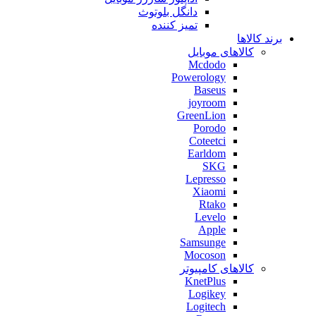
دانگل بلوتوث
تمیز کننده
برند کالاها
کالاهای موبایل
Mcdodo
Powerology
Baseus
joyroom
GreenLion
Porodo
Coteetci
Earldom
SKG
Lepresso
Xiaomi
Rtako
Levelo
Apple
Samsunge
Mocoson
کالاهای کامپیوتر
KnetPlus
Logikey
Logitech