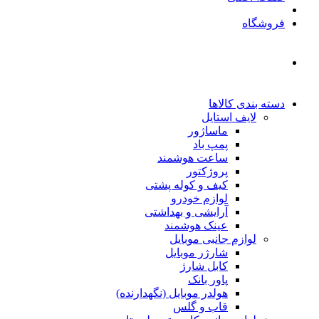
فروشگاه
دسته بندی کالاها
لایف استایل
ماساژور
پمپ باد
ساعت هوشمند
پروژکتور
کیف و کوله پشتی
لوازم خودرو
آرایشی و بهداشتی
عینک هوشمند
لوازم جانبی موبایل
شارژر موبایل
کابل شارژ
پاور بانک
هولدر موبایل (نگهدارنده)
قاب و گلس