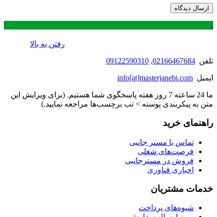
.
رفتن به بالا
تلفن
02166467684
,
09122590310
ایمیل
info[at]masterjanebi.com
ما 24 ساعته 7 روز هفته پاسخگوی شما هستیم. (برای ویرایش این
متن به پیکربندی پوسته > تب برچسب‌ها مراجعه نمایید.)
راهنمای خرید
تماس با مستر جانبی
فرصت‌های شغلی
فروش در مسترجانبی
اخباری فناوری
خدمات مشتریان
شیوه‌های پرداخت
رویه ارسال سفارش