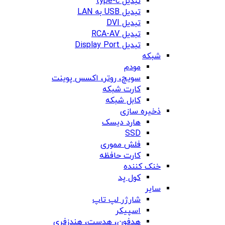
تبدیل type-c
تبدیل USB به LAN
تبدیل DVI
تبدیل RCA-AV
تبدیل Display Port
شبکه
مودم
سویچ، روتر، اکسس پوینت
کارت شبکه
کابل شبکه
ذخیره سازی
هارد دیسک
SSD
فلش مموری
کارت حافظه
خنک کننده
کول پد
سایر
شارژر لپ تاپ
اسپیکر
هدفون، هدست، هندزفری