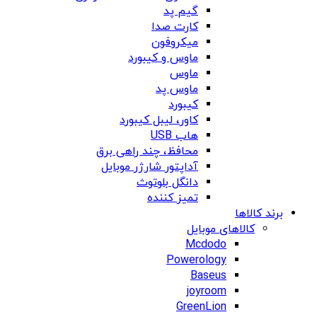
گیم پد
کارت صدا
میکروفون
ماوس و کیبورد
ماوس
ماوس پد
کیبورد
کاور، لیبل کیبورد
هاب USB
محافظ، چند راهی برق
آداپتور شارژر موبایل
دانگل بلوتوث
تمیز کننده
برند کالاها
کالاهای موبایل
Mcdodo
Powerology
Baseus
joyroom
GreenLion