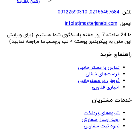
رفتن به بالا
تلفن
02166467684
,
09122590310
ایمیل
info[at]masterjanebi.com
ما 24 ساعته 7 روز هفته پاسخگوی شما هستیم. (برای ویرایش
این متن به پیکربندی پوسته > تب برچسب‌ها مراجعه نمایید.)
راهنمای خرید
تماس با مستر جانبی
فرصت‌های شغلی
فروش در مسترجانبی
اخباری فناوری
خدمات مشتریان
شیوه‌های پرداخت
رویه ارسال سفارش
نحوه ثبت سفارش