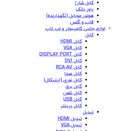
کابل شارژ
پاور بانک
هولدر موبایل (نگهدارنده)
قاب و گلس
لوازم جانبی کامپیوتر و لپ تاپ
کابل
کابل HDMI
کابل VGA
کابل DISPLAY PORT
کابل DVI
کابل RCA-AV
کابل صدا
کابل نوری (اپتیکال)
کابل برق
کابل تلفن
کابل USB
کابل پرینتر
تبدیل
تبدیل HDMI
تبدیل VGA