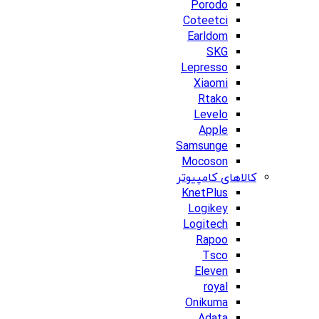
Porodo
Coteetci
Earldom
SKG
Lepresso
Xiaomi
Rtako
Levelo
Apple
Samsunge
Mocoson
کالاهای کامپیوتر
KnetPlus
Logikey
Logitech
Rapoo
Tsco
Eleven
royal
Onikuma