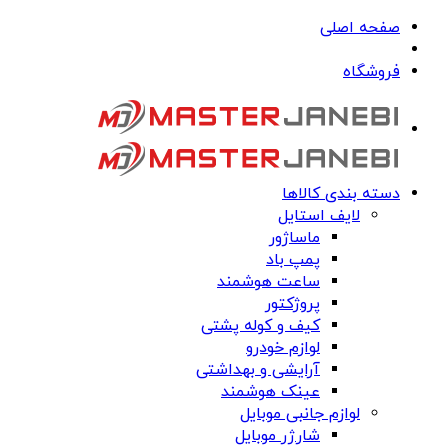
صفحه اصلی
فروشگاه
دسته بندی کالاها
لایف استایل
ماساژور
پمپ باد
ساعت هوشمند
پروژکتور
کیف و کوله پشتی
لوازم خودرو
آرایشی و بهداشتی
عینک هوشمند
لوازم جانبی موبایل
شارژر موبایل