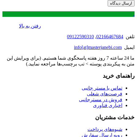
.
رفتن به بالا
تلفن
02166467684
,
09122590310
ایمیل
info[at]masterjanebi.com
ما 24 ساعته 7 روز هفته پاسخگوی شما هستیم. (برای ویرایش این
متن به پیکربندی پوسته > تب برچسب‌ها مراجعه نمایید.)
راهنمای خرید
تماس با مستر جانبی
فرصت‌های شغلی
فروش در مسترجانبی
اخباری فناوری
خدمات مشتریان
شیوه‌های پرداخت
رویه ارسال سفارش