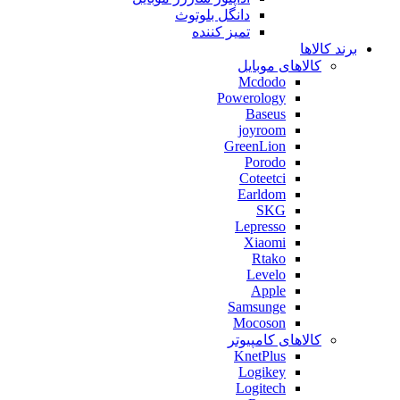
دانگل بلوتوث
تمیز کننده
برند کالاها
کالاهای موبایل
Mcdodo
Powerology
Baseus
joyroom
GreenLion
Porodo
Coteetci
Earldom
SKG
Lepresso
Xiaomi
Rtako
Levelo
Apple
Samsunge
Mocoson
کالاهای کامپیوتر
KnetPlus
Logikey
Logitech