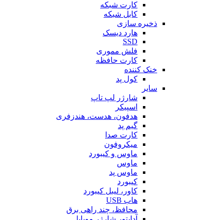
کارت شبکه
کابل شبکه
ذخیره سازی
هارد دیسک
SSD
فلش مموری
کارت حافظه
خنک کننده
کول پد
سایر
شارژر لپ تاپ
اسپیکر
هدفون، هدست، هندزفری
گیم پد
کارت صدا
میکروفون
ماوس و کیبورد
ماوس
ماوس پد
کیبورد
کاور، لیبل کیبورد
هاب USB
محافظ، چند راهی برق
آداپتور شارژر موبایل