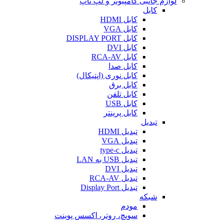
لوازم جانبی کامپیوتر و لپ تاپ
کابل
کابل HDMI
کابل VGA
کابل DISPLAY PORT
کابل DVI
کابل RCA-AV
کابل صدا
کابل نوری (اپتیکال)
کابل برق
کابل تلفن
کابل USB
کابل پرینتر
تبدیل
تبدیل HDMI
تبدیل VGA
تبدیل type-c
تبدیل USB به LAN
تبدیل DVI
تبدیل RCA-AV
تبدیل Display Port
شبکه
مودم
سویچ، روتر، اکسس پوینت