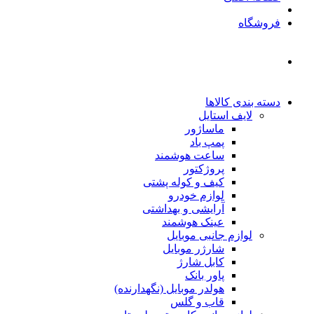
فروشگاه
دسته بندی کالاها
لایف استایل
ماساژور
پمپ باد
ساعت هوشمند
پروژکتور
کیف و کوله پشتی
لوازم خودرو
آرایشی و بهداشتی
عینک هوشمند
لوازم جانبی موبایل
شارژر موبایل
کابل شارژ
پاور بانک
هولدر موبایل (نگهدارنده)
قاب و گلس