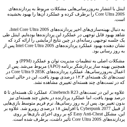
اینتل با انتشار به‌روزرسانی‌هایی مشکلات مربوط به پردازنده‌های
Core Ultra 200S را برطرف کرده و عملکرد آن‌ها را بهبود بخشیده
است.
به دنبال بهینه‌سازی‌های اخیر پردازنده‌های Intel Core Ultra 200S،
شاهد بهبود قابل توجهی در عملکرد این پردازنده‌ها بوده‌ایم. اینتل طی
یک جلسه توجیهی رسانه‌ای در چین نتایج آزمایشی را ارائه کرد که
نشان دهنده بهبود عملکرد پردازنده‌های Intel Core Ultra 200S پس از
به روز رسانی بود.
مشکلات اصلی به تنظیمات مدیریت توان و عملکرد (PPM) و
همچنین بهینه ساز پردازشگر برنامه (APO) مربوط می‌شد. پس از
اعمال به‌روزرسانی‌ها، عملکرد پردازنده‌های Core Ultra 9 285K در
تست‌های تک هسته‌ای ۱۲.۳ درصدی بهبود یافت، این در حالی است
که در تست‌های چند هسته‌ای تغییری مشاهده نشد.
علاوه بر این در تست‌های Cinebench R23، عملکرد تک هسته‌ای تا ۵
درصد بهبود یافت، اما عملکرد پردازنده در بخش چند هسته‌ای نیز
بدون تغییر بود. پس از به روز رسانی‌ها، نرم فریم متوسط بازی‌هایی
از قبیل Cyberpunk 2077 با افزایش ۱۸ درصدی روبرو شد. علاوه بر
این، مشکل Easy Anti-Cheat که بر روی اجرای بازی‌ها بر روی
پردازنده‌های Core Ultra 200S تأثیر داشت، برطرف شده است.