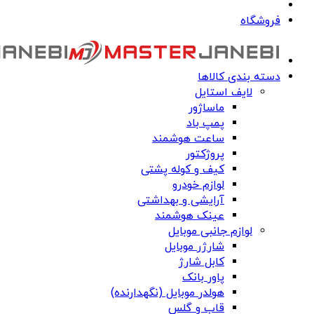
فروشگاه
دسته بندی کالاها
لایف استایل
ماساژور
پمپ باد
ساعت هوشمند
پروژکتور
کیف و کوله پشتی
لوازم خودرو
آرایشی و بهداشتی
عینک هوشمند
لوازم جانبی موبایل
شارژر موبایل
کابل شارژ
پاور بانک
هولدر موبایل (نگهدارنده)
قاب و گلس