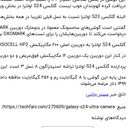
دریافت کرده کهچندان خوب نیست. گلکسی S24 اولترا در بخش ویدیو امتیاز ۱۳۷ را کسب کرده و مشکلاتی از نظر نوردهی، رنگ و بافت دارد.
البته گلکسی S23 اولترا نسبت به نسل قبلی تقریبا در همه بخش‌ها بهبود یافته است. تنها بخشی که ثابت مانده بخش بوکه است. سایر بخش‌ها هر کدام تقریبا ۱۰ امتیاز بیشتر کسب کرده‌اند.
درخواست می‌کند تا دوربین‌هایشان را برای تست‌های DXOMARK بهینه کند.
گلکسی S24 اولترا به دوربین اصلی ۲۰۰ مگاپیکسلی ISOCELL HP2 مجهز شده است که دارای OIS با میدان دید ۸۵ درجه است و می‌تواند ویدیوهای ۸K با نرخ فریم ۳۰fps ضبط کند.
در کنار این دوربین یک دوربین ۱۲ مگاپیکسلی فوق‌عریض و دو دوربین تله‌فوتو ۱۰ مگاپیکسلی وجود دارند که یکی از آن‌ها دارای زوم اپتیکال ۱۰ برابر و دیگری دارای زوم اپتیکال ۳ برابری است.
پردازنده گلکسی S24 اولترا تراشه اسنپدراگون ۸ نسل ۳ است. این گوشی به یک باتری ۵۰۰۰ میلی‌آمپر ساعتی مجهز شده که از شارژ سریع ۴۵ وات پشتیبانی می‌کند.
۱۴۹۹ دلار عرضه می‌شوند.
اتاق خبر
مستر جانبی
منبع: https://techfars.com/273609/galaxy-s24-ultra-camera/
دیدگاه‌های نوشته