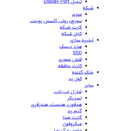
تبدیل Display Port
شبکه
مودم
سویچ، روتر، اکسس پوینت
کارت شبکه
کابل شبکه
ذخیره سازی
هارد دیسک
SSD
فلش مموری
کارت حافظه
خنک کننده
کول پد
سایر
شارژر لپ تاپ
اسپیکر
هدفون، هدست، هندزفری
گیم پد
کارت صدا
میکروفون
ماوس و کیبورد