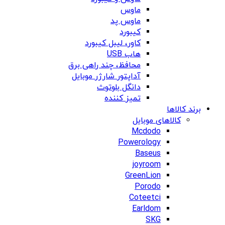
ماوس
ماوس پد
کیبورد
کاور، لیبل کیبورد
هاب USB
محافظ، چند راهی برق
آداپتور شارژر موبایل
دانگل بلوتوث
تمیز کننده
برند کالاها
کالاهای موبایل
Mcdodo
Powerology
Baseus
joyroom
GreenLion
Porodo
Coteetci
Earldom
SKG