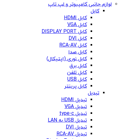
لوازم جانبی کامپیوتر و لپ تاپ
کابل
کابل HDMI
کابل VGA
کابل DISPLAY PORT
کابل DVI
کابل RCA-AV
کابل صدا
کابل نوری (اپتیکال)
کابل برق
کابل تلفن
کابل USB
کابل پرینتر
تبدیل
تبدیل HDMI
تبدیل VGA
تبدیل type-c
تبدیل USB به LAN
تبدیل DVI
تبدیل RCA-AV