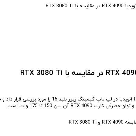
RTX 3080 T
کانال یوتیوب Jared’s Tech امروز عملکرد کارت گرافیک 90