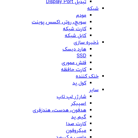
تبدیل Display Port
شبکه
مودم
سویچ، روتر، اکسس پوینت
کارت شبکه
کابل شبکه
ذخیره سازی
هارد دیسک
SSD
فلش مموری
کارت حافظه
خنک کننده
کول پد
سایر
شارژر لپ تاپ
اسپیکر
هدفون، هدست، هندزفری
گیم پد
کارت صدا
میکروفون
ماوس و کیبورد