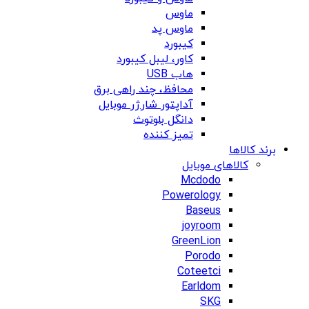
ماوس
ماوس پد
کیبورد
کاور، لیبل کیبورد
هاب USB
محافظ، چند راهی برق
آداپتور شارژر موبایل
دانگل بلوتوث
تمیز کننده
برند کالاها
کالاهای موبایل
Mcdodo
Powerology
Baseus
joyroom
GreenLion
Porodo
Coteetci
Earldom
SKG