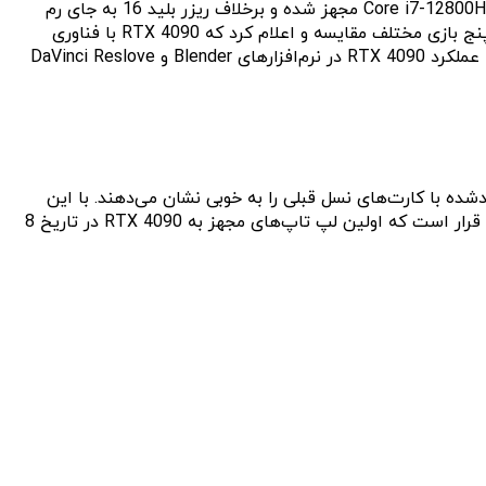
Jared’s Tech برای مقایسه عملکرد کارت یادشده با کارت RTX 3080 Ti از لپ تاپ ریزر بلید 17 استفاده کرد که به تراشه‌ی نسل قبلی Core i7-12800H مجهز شده و برخلاف ریزر بلید 16 به جای رم
DDR5-5600 از مدل کندتر DDR4-4800 استفاده می‌کند. میزبان این کانال یوتیوب در آزمایش‌های خود، عملکرد دو کارت یادشده را در پنج بازی مختلف مقایسه و اعلام کرد که RTX 4090 با فناوری
DLSS 3 بین 80 تا 261 درصد بهتر از RTX 3080 Ti با DLSS2 عمل می‌کند. آزمایش‌های این کانال یوتیوب همچنین نشان می‌دهند که عملکرد RTX 4090 در نرم‌افزارهای Blender و DaVinci Reslove
نی تفاوت اصلی کارت یادشده با کارت‌های نسل قبلی را به خوبی نشان می‌دهند. با این
وجود، Jared’s Tech به توان مصرفی، فرکانس و میزان دمای این کارت هنگام اجرای بازی‌ها و اپلیکیشن‌های مختلف اشاره نکرده است. قرار است که اولین لپ تاپ‌های مجهز به RTX 4090 در تاریخ 8