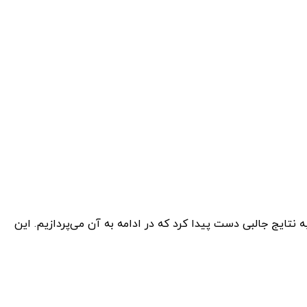
RTX 40 انویدیا در لپ تاپ گیمینگ ریزر بلید 16 را مورد بررسی قرار داد و به نتایج جالبی دست پیدا کرد که در ادامه به آن می‌پردازیم. این