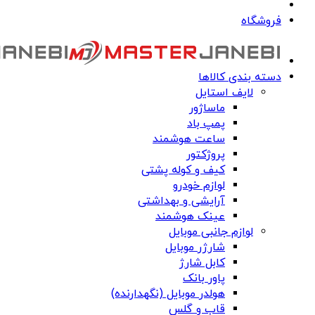
فروشگاه
دسته بندی کالاها
لایف استایل
ماساژور
پمپ باد
ساعت هوشمند
پروژکتور
کیف و کوله پشتی
لوازم خودرو
آرایشی و بهداشتی
عینک هوشمند
لوازم جانبی موبایل
شارژر موبایل
کابل شارژ
پاور بانک
هولدر موبایل (نگهدارنده)
قاب و گلس