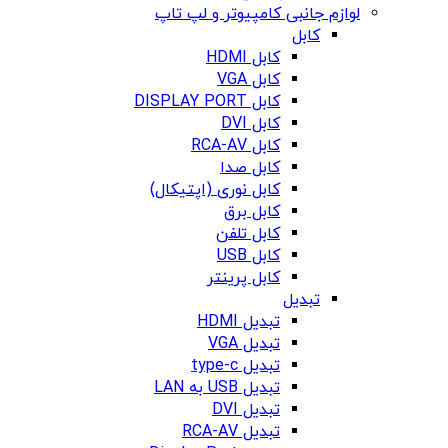
لوازم جانبی کامپیوتر و لپ تاپ
کابل
کابل HDMI
کابل VGA
کابل DISPLAY PORT
کابل DVI
کابل RCA-AV
کابل صدا
کابل نوری (اپتیکال)
کابل برق
کابل تلفن
کابل USB
کابل پرینتر
تبدیل
تبدیل HDMI
تبدیل VGA
تبدیل type-c
تبدیل USB به LAN
تبدیل DVI
تبدیل RCA-AV