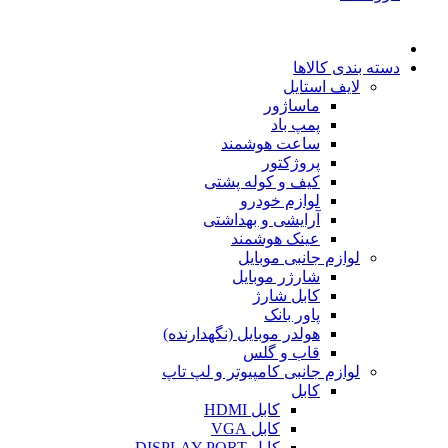
دسته بندی کالاها
لایف استایل
ماساژور
پمپ باد
ساعت هوشمند
پروژکتور
کیف و کوله پشتی
لوازم خودرو
آرایشی و بهداشتی
عینک هوشمند
لوازم جانبی موبایل
شارژر موبایل
کابل شارژ
پاور بانک
هولدر موبایل (نگهدارنده)
قاب و گلس
لوازم جانبی کامپیوتر و لپ تاپ
کابل
کابل HDMI
کابل VGA
کابل DISPLAY PORT