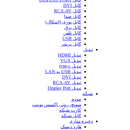
کابل DVI
کابل RCA-AV
کابل صدا
کابل نوری (اپتیکال)
کابل برق
کابل تلفن
کابل USB
کابل پرینتر
تبدیل
تبدیل HDMI
تبدیل VGA
تبدیل type-c
تبدیل USB به LAN
تبدیل DVI
تبدیل RCA-AV
تبدیل Display Port
شبکه
مودم
سویچ، روتر، اکسس پوینت
کارت شبکه
کابل شبکه
ذخیره سازی
هارد دیسک