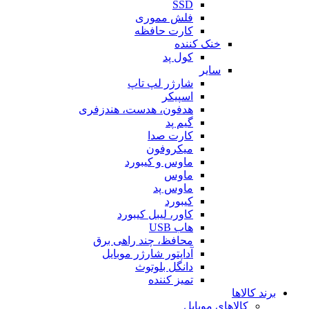
SSD
فلش مموری
کارت حافظه
خنک کننده
کول پد
سایر
شارژر لپ تاپ
اسپیکر
هدفون، هدست، هندزفری
گیم پد
کارت صدا
میکروفون
ماوس و کیبورد
ماوس
ماوس پد
کیبورد
کاور، لیبل کیبورد
هاب USB
محافظ، چند راهی برق
آداپتور شارژر موبایل
دانگل بلوتوث
تمیز کننده
برند کالاها
کالاهای موبایل