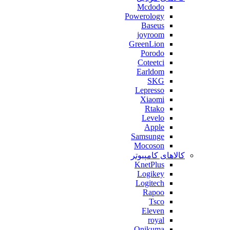
Mcdodo
Powerology
Baseus
joyroom
GreenLion
Porodo
Coteetci
Earldom
SKG
Lepresso
Xiaomi
Rtako
Levelo
Apple
Samsunge
Mocoson
کالاهای کامپیوتر
KnetPlus
Logikey
Logitech
Rapoo
Tsco
Eleven
royal
Onikuma