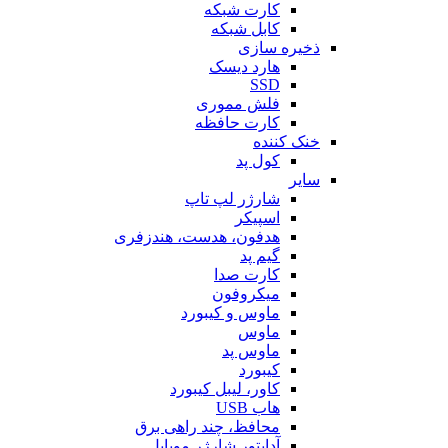
کارت شبکه
کابل شبکه
ذخیره سازی
هارد دیسک
SSD
فلش مموری
کارت حافظه
خنک کننده
کول پد
سایر
شارژر لپ تاپ
اسپیکر
هدفون، هدست، هندزفری
گیم پد
کارت صدا
میکروفون
ماوس و کیبورد
ماوس
ماوس پد
کیبورد
کاور، لیبل کیبورد
هاب USB
محافظ، چند راهی برق
آداپتور شارژر موبایل