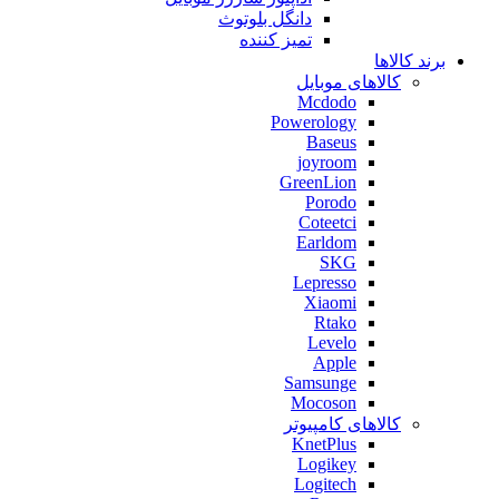
دانگل بلوتوث
تمیز کننده
برند کالاها
کالاهای موبایل
Mcdodo
Powerology
Baseus
joyroom
GreenLion
Porodo
Coteetci
Earldom
SKG
Lepresso
Xiaomi
Rtako
Levelo
Apple
Samsunge
Mocoson
کالاهای کامپیوتر
KnetPlus
Logikey
Logitech