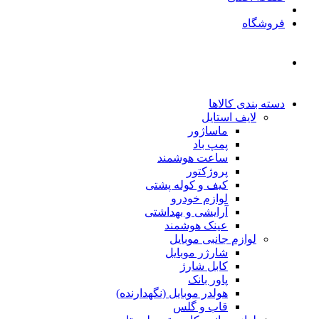
فروشگاه
دسته بندی کالاها
لایف استایل
ماساژور
پمپ باد
ساعت هوشمند
پروژکتور
کیف و کوله پشتی
لوازم خودرو
آرایشی و بهداشتی
عینک هوشمند
لوازم جانبی موبایل
شارژر موبایل
کابل شارژ
پاور بانک
هولدر موبایل (نگهدارنده)
قاب و گلس