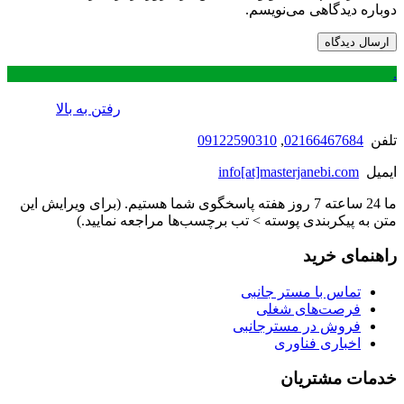
دوباره دیدگاهی می‌نویسم.
.
رفتن به بالا
تلفن
02166467684
,
09122590310
ایمیل
info[at]masterjanebi.com
ما 24 ساعته 7 روز هفته پاسخگوی شما هستیم. (برای ویرایش این
متن به پیکربندی پوسته > تب برچسب‌ها مراجعه نمایید.)
راهنمای خرید
تماس با مستر جانبی
فرصت‌های شغلی
فروش در مسترجانبی
اخباری فناوری
خدمات مشتریان