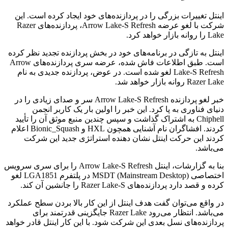
اینتل تغییرات بزرگی را در پردازنده‌های خود ایجاد کرده است. این
شرکت با لغو عرضه Arrow Lake-S Refresh، پردازنده‌های Razer
Lake را روانه بازار خواهد کرد.
اینتل به تازگی در برنامه‌های خود در بخش پردازنده تجدید نظر کرده
است. طبق اطلاعات فاش شده، عرضه سری پردازنده‌های Arrow
Lake-S Refresh لغو شده است. در عوض، پردازنده جدیدی به نام
Razer Lake روانه بازار خواهد شد.
خبر لغو پردازنده Arrow Lake-S Refresh سر و صدای زیادی را در
دنیای فناوری به پا کرد. این خبر را اولین بار یک کاربر انجمن
Chiphell به اشتراک گذاشت و سپس چندین منبع موثق آن را تأیید
کردند. افشاگران نام آشنایی همچون HXL و Bionic_Squash اعلام
کردند این حرکت اینتل نشان دهنده استراتژی جدید این شرکت
می‌باشد.
بنا به گزارشات، اینتل Arrow Lake-S Refresh را برای سری سرویس
اختصاصی MSDT (Mainstream Desktop) در پلتفرم LGA1851 لغو
کرده و قصد دارد پردازنده‌های Razer Lake-S را جانشین آن کند.
در واقع می‌توان گفت هدف اینتل از این کار بالا بردن سطح عملکرد
می‌باشد. انتظار می‌رود Razer Lake جایگزینی قدرتمند برای
پردازنده‌های نسل بعدی این شرکت شود. با این کار اینتل قادر خواهد