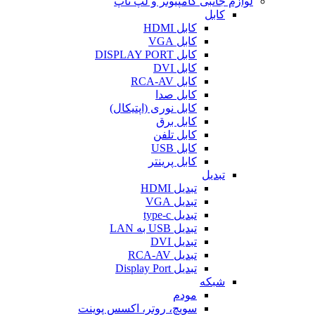
لوازم جانبی کامپیوتر و لپ تاپ
کابل
کابل HDMI
کابل VGA
کابل DISPLAY PORT
کابل DVI
کابل RCA-AV
کابل صدا
کابل نوری (اپتیکال)
کابل برق
کابل تلفن
کابل USB
کابل پرینتر
تبدیل
تبدیل HDMI
تبدیل VGA
تبدیل type-c
تبدیل USB به LAN
تبدیل DVI
تبدیل RCA-AV
تبدیل Display Port
شبکه
مودم
سویچ، روتر، اکسس پوینت