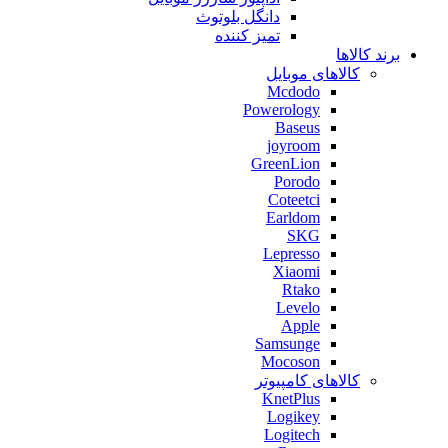
دانگل بلوتوث
تمیز کننده
برند کالاها
کالاهای موبایل
Mcdodo
Powerology
Baseus
joyroom
GreenLion
Porodo
Coteetci
Earldom
SKG
Lepresso
Xiaomi
Rtako
Levelo
Apple
Samsunge
Mocoson
کالاهای کامپیوتر
KnetPlus
Logikey
Logitech