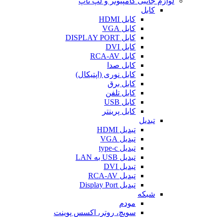
لوازم جانبی کامپیوتر و لپ تاپ
کابل
کابل HDMI
کابل VGA
کابل DISPLAY PORT
کابل DVI
کابل RCA-AV
کابل صدا
کابل نوری (اپتیکال)
کابل برق
کابل تلفن
کابل USB
کابل پرینتر
تبدیل
تبدیل HDMI
تبدیل VGA
تبدیل type-c
تبدیل USB به LAN
تبدیل DVI
تبدیل RCA-AV
تبدیل Display Port
شبکه
مودم
سویچ، روتر، اکسس پوینت