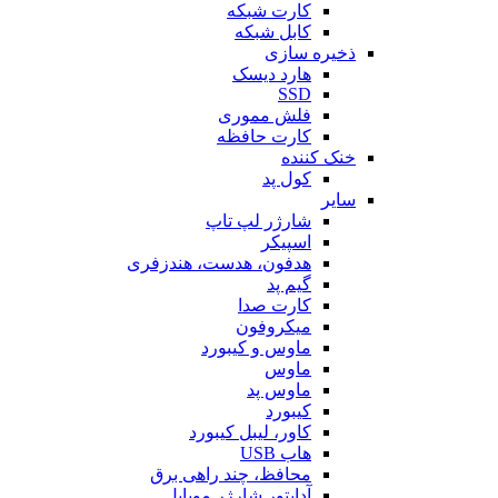
کارت شبکه
کابل شبکه
ذخیره سازی
هارد دیسک
SSD
فلش مموری
کارت حافظه
خنک کننده
کول پد
سایر
شارژر لپ تاپ
اسپیکر
هدفون، هدست، هندزفری
گیم پد
کارت صدا
میکروفون
ماوس و کیبورد
ماوس
ماوس پد
کیبورد
کاور، لیبل کیبورد
هاب USB
محافظ، چند راهی برق
آداپتور شارژر موبایل