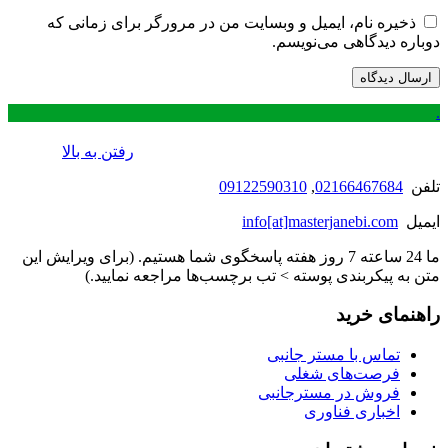
ذخیره نام، ایمیل و وبسایت من در مرورگر برای زمانی که
دوباره دیدگاهی می‌نویسم.
.
رفتن به بالا
تلفن
02166467684
,
09122590310
ایمیل
info[at]masterjanebi.com
ما 24 ساعته 7 روز هفته پاسخگوی شما هستیم. (برای ویرایش این
متن به پیکربندی پوسته > تب برچسب‌ها مراجعه نمایید.)
راهنمای خرید
تماس با مستر جانبی
فرصت‌های شغلی
فروش در مسترجانبی
اخباری فناوری