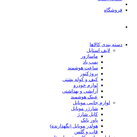
فروشگاه
دسته بندی کالاها
لایف استایل
ماساژور
پمپ باد
ساعت هوشمند
پروژکتور
کیف و کوله پشتی
لوازم خودرو
آرایشی و بهداشتی
عینک هوشمند
لوازم جانبی موبایل
شارژر موبایل
کابل شارژ
پاور بانک
هولدر موبایل (نگهدارنده)
قاب و گلس