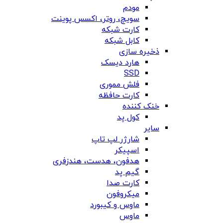
مودم
سویچ، روتر، اکسس پوینت
کارت شبکه
کابل شبکه
ذخیره سازی
هارد دیسک
SSD
فلش مموری
کارت حافظه
خنک کننده
کول پد
سایر
شارژر لپ تاپ
اسپیکر
هدفون، هدست، هندزفری
گیم پد
کارت صدا
میکروفون
ماوس و کیبورد
ماوس