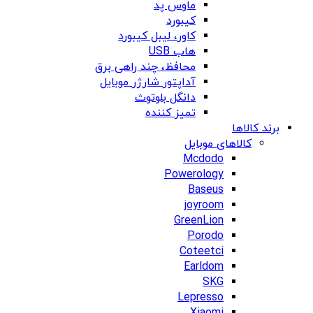
ماوس پد
کیبورد
کاور، لیبل کیبورد
هاب USB
محافظ، چند راهی برق
آداپتور شارژر موبایل
دانگل بلوتوث
تمیز کننده
برند کالاها
کالاهای موبایل
Mcdodo
Powerology
Baseus
joyroom
GreenLion
Porodo
Coteetci
Earldom
SKG
Lepresso