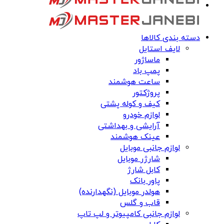
دسته بندی کالاها
لایف استایل
ماساژور
پمپ باد
ساعت هوشمند
پروژکتور
کیف و کوله پشتی
لوازم خودرو
آرایشی و بهداشتی
عینک هوشمند
لوازم جانبی موبایل
شارژر موبایل
کابل شارژ
پاور بانک
هولدر موبایل (نگهدارنده)
قاب و گلس
لوازم جانبی کامپیوتر و لپ تاپ