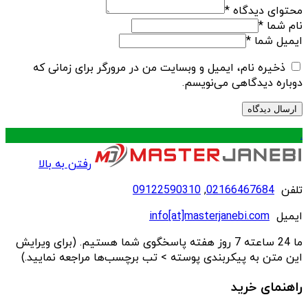
محتوای دیدگاه
*
نام شما
*
ایمیل شما
*
ذخیره نام، ایمیل و وبسایت من در مرورگر برای زمانی که
دوباره دیدگاهی می‌نویسم.
.
رفتن به بالا
تلفن
02166467684
,
09122590310
ایمیل
info[at]masterjanebi.com
ما 24 ساعته 7 روز هفته پاسخگوی شما هستیم. (برای ویرایش
این متن به پیکربندی پوسته > تب برچسب‌ها مراجعه نمایید.)
راهنمای خرید