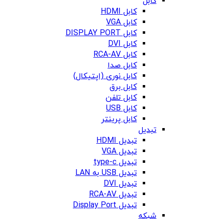
کابل
کابل HDMI
کابل VGA
کابل DISPLAY PORT
کابل DVI
کابل RCA-AV
کابل صدا
کابل نوری (اپتیکال)
کابل برق
کابل تلفن
کابل USB
کابل پرینتر
تبدیل
تبدیل HDMI
تبدیل VGA
تبدیل type-c
تبدیل USB به LAN
تبدیل DVI
تبدیل RCA-AV
تبدیل Display Port
شبکه