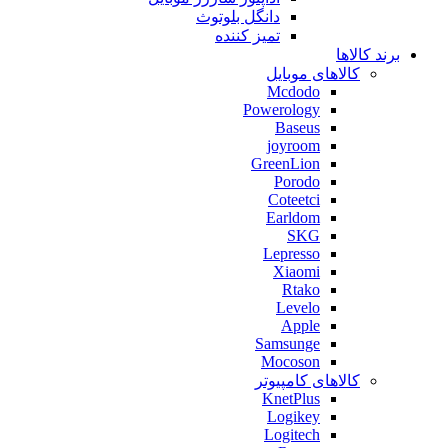
دانگل بلوتوث
تمیز کننده
برند کالاها
کالاهای موبایل
Mcdodo
Powerology
Baseus
joyroom
GreenLion
Porodo
Coteetci
Earldom
SKG
Lepresso
Xiaomi
Rtako
Levelo
Apple
Samsunge
Mocoson
کالاهای کامپیوتر
KnetPlus
Logikey
Logitech