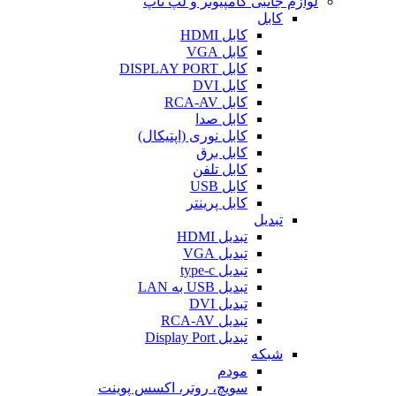
لوازم جانبی کامپیوتر و لپ تاپ
کابل
کابل HDMI
کابل VGA
کابل DISPLAY PORT
کابل DVI
کابل RCA-AV
کابل صدا
کابل نوری (اپتیکال)
کابل برق
کابل تلفن
کابل USB
کابل پرینتر
تبدیل
تبدیل HDMI
تبدیل VGA
تبدیل type-c
تبدیل USB به LAN
تبدیل DVI
تبدیل RCA-AV
تبدیل Display Port
شبکه
مودم
سویچ، روتر، اکسس پوینت