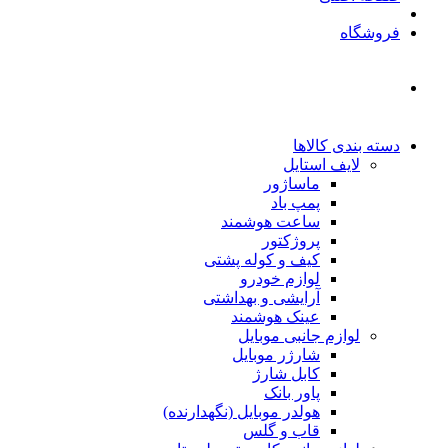
فروشگاه
دسته بندی کالاها
لایف استایل
ماساژور
پمپ باد
ساعت هوشمند
پروژکتور
کیف و کوله پشتی
لوازم خودرو
آرایشی و بهداشتی
عینک هوشمند
لوازم جانبی موبایل
شارژر موبایل
کابل شارژ
پاور بانک
هولدر موبایل (نگهدارنده)
قاب و گلس