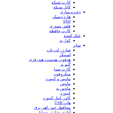
کارت شبکه
کابل شبکه
ذخیره سازی
هارد دیسک
SSD
فلش مموری
کارت حافظه
خنک کننده
کول پد
سایر
شارژر لپ تاپ
اسپیکر
هدفون، هدست، هندزفری
گیم پد
کارت صدا
میکروفون
ماوس و کیبورد
ماوس
ماوس پد
کیبورد
کاور، لیبل کیبورد
هاب USB
محافظ، چند راهی برق
آداپتور شارژر موبایل