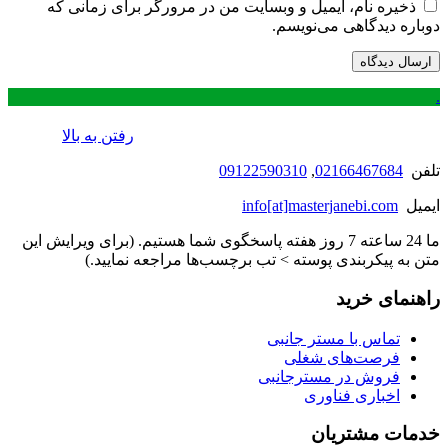
ذخیره نام، ایمیل و وبسایت من در مرورگر برای زمانی که
دوباره دیدگاهی می‌نویسم.
.
رفتن به بالا
تلفن
02166467684
,
09122590310
ایمیل
info[at]masterjanebi.com
ما 24 ساعته 7 روز هفته پاسخگوی شما هستیم. (برای ویرایش این
متن به پیکربندی پوسته > تب برچسب‌ها مراجعه نمایید.)
راهنمای خرید
تماس با مستر جانبی
فرصت‌های شغلی
فروش در مسترجانبی
اخباری فناوری
خدمات مشتریان