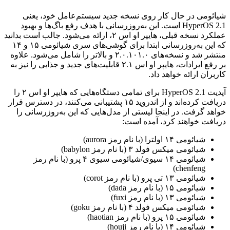
شیائومی در حال کار روی نسخه جدید سیستم‌عامل خود، یعنی
HyperOS 2.1 است. این به‌روزرسانی با هدف رفع باگ‌ها و بهبود
عملکرد نسخه قبلی، هایپر او اس ۲، ارائه می‌شود. جالب است بدانید
که این به‌روزرسانی ابتدا برای گوشی‌های سری شیائومی ۱۵ و ۱۴
منتشر شد و نسخه‌های ۲.۰.۱۰۱.۰ و بالاتر را شامل می‌شود. علاوه
بر رفع ایرادات، هایپر او اس ۲.۱ قابلیت‌های جدید و جذابی را نیز به
کاربران ارائه خواهد داد.
آپدیت HyperOS 2.1 برای تمامی دستگاه‌هایی که هایپر او اس ۲ را
دریافت کرده‌اند و از اندروید ۱۵ پشتیبانی می‌کنند، در دسترس قرار
خواهد گرفت. در اینجا لیستی از مدل‌هایی که این به‌روزرسانی را
دریافت خواهند کرد، آمده است:
شیائومی ۱۴ اولترا (با نام رمز aurora)
شیائومی میکس فولد ۳ (با نام رمز babylon)
شیائومی ۱۴ سیوی/شیائومی سیوی ۴ پرو (با نام رمز
chenfeng)
شیائومی ۱۳ تی پرو (با نام رمز corot)
شیائومی ۱۵ (با نام رمز dada)
شیائومی ۱۳ (با نام رمز fuxi)
شیائومی میکس فولد ۴ (با نام رمز goku)
شیائومی ۱۵ پرو (با نام رمز haotian)
شیائومی ۱۴ (با نام رمز houji)