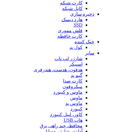
کارت شبکه
کابل شبکه
ذخیره سازی
هارد دیسک
SSD
فلش مموری
کارت حافظه
خنک کننده
کول پد
سایر
شارژر لپ تاپ
اسپیکر
هدفون، هدست، هندزفری
گیم پد
کارت صدا
میکروفون
ماوس و کیبورد
ماوس
ماوس پد
کیبورد
کاور، لیبل کیبورد
هاب USB
محافظ، چند راهی برق
آداپتور شارژر موبایل