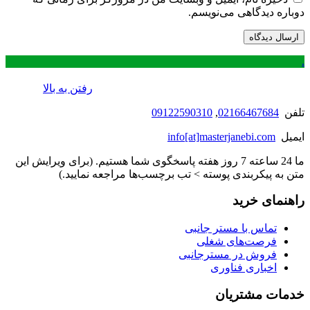
دوباره دیدگاهی می‌نویسم.
.
رفتن به بالا
تلفن
02166467684
,
09122590310
ایمیل
info[at]masterjanebi.com
ما 24 ساعته 7 روز هفته پاسخگوی شما هستیم. (برای ویرایش این
متن به پیکربندی پوسته > تب برچسب‌ها مراجعه نمایید.)
راهنمای خرید
تماس با مستر جانبی
فرصت‌های شغلی
فروش در مسترجانبی
اخباری فناوری
خدمات مشتریان