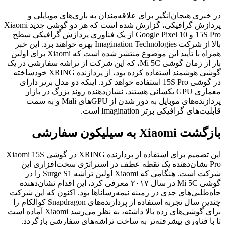
در خبری هیجان‌انگیز برای علاقه‌مندان به بازی‌های موبایلی و
پردازش گرافیکی، گزارش شده است که هر دو گوشی جدید Xiaomi
15S Pro و Google Pixel 10 از یک فناوری پردازش گرافیکی سطح
بالا از شرکت Imagination Technologies بهره خواهند برد. این خبر
همراه با تأیید این موضوع منتشر شده است که Xiaomi برای اولین
بار از زمان گوشی Mi 5C، که این شرکت از تراشه سفارشی در یک
گوشی هوشمند استفاده کرده بود، از پردازنده XRING خودساخته
در گوشی 15S Pro استفاده خواهد کرد. اینکه دو مدل برتر دارای
معماری GPU یکسانی هستند، نشان‌دهنده روند بزرگ در بازار
پردازنده‌های موبایل به دور شدن از GPUهای Mali و به سمت
قابلیت‌های گرافیکی برتر Imagination است.
بازگشت Xiaomi به سیلیکون سفارشی
این تصمیم برای استفاده از پردازنده XRING در گوشی Xiaomi 15S
Pro نشان‌دهنده یک نقطه عطف در استراتژی سخت‌افزاری این
شرکت است. هنگامی که Xiaomi اولین تراشه Surge S1 را در
گوشی Mi 5C در سال ۲۰۱۷ معرفی کرد، این اقدام نشان‌دهنده
جاه‌طلبی‌های جدی در زمینه نیمه‌رساناها بود. اکنون که این شرکت
چندین سال تجربه استفاده از پردازنده‌های Snapdragon کوالکام را
برای گوشی‌های رده بالا داشته، به نظر می‌رسد Xiaomi آماده است
تا با فناوری پیشرفته‌تر به ساخت تراشه‌های سفارشی بازگردد.