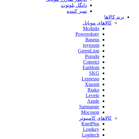
دانگل بلوتوث
تمیز کننده
برند کالاها
کالاهای موبایل
Mcdodo
Powerology
Baseus
joyroom
GreenLion
Porodo
Coteetci
Earldom
SKG
Lepresso
Xiaomi
Rtako
Levelo
Apple
Samsunge
Mocoson
کالاهای کامپیوتر
KnetPlus
Logikey
Logitech