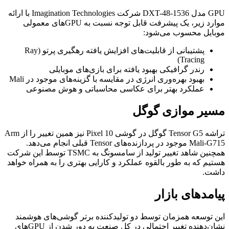
GPU مدل DXT-48-1536 شرکت Imagination Technologies با ارائه
موارد زیر، یک پیشرفت قابل توجه نسبت به GPUهای معمولی
موبایل محسوب می‌شود:
پشتیبانی از قابلیت‌های افزایش یافته رهگیری پرتو (Ray
Tracing)
رندر گرافیکی بهبود یافته برای بازی‌های موبایلی
بهبود بهره‌وری انرژی در مقایسه با گزینه‌های موجود در Mali
عملکرد بهتر برای عکاسی محاسباتی و هوش مصنوعی
مسیر موازی گوگل
تراشه Tensor G5 گوگل در گوشی Pixel 10 نیز همین تغییر را از Arm
Mali-G715 موجود در پردازنده‌های Tensor قبلی انجام می‌دهد.
همچنین شاهد تغییر تولید از سامسونگ به TSMC توسط این شرکت
هستیم که به طور بالقوه عملکرد و کارایی بهتری را به همراه خواهد
داشت.
پیامدهای بازار
این توسعه همزمان توسط دو تولیدکننده برتر گوشی‌های هوشمند
نشان‌دهنده تغییر احتمالی در کل صنعت به دور شدن از GPUهای