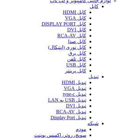
لوازم جانبی کامپیوتر و لپ تاپ
کابل
کابل HDMI
کابل VGA
کابل DISPLAY PORT
کابل DVI
کابل RCA-AV
کابل صدا
کابل نوری (اپتیکال)
کابل برق
کابل تلفن
کابل USB
کابل پرینتر
تبدیل
تبدیل HDMI
تبدیل VGA
تبدیل type-c
تبدیل USB به LAN
تبدیل DVI
تبدیل RCA-AV
تبدیل Display Port
شبکه
مودم
سویچ، روتر، اکسس پوینت