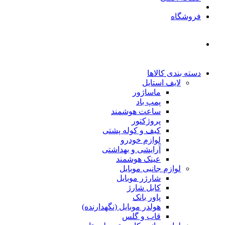
فروشگاه
دسته بندی کالاها
لایف استایل
ماساژور
پمپ باد
ساعت هوشمند
پروژکتور
کیف و کوله پشتی
لوازم خودرو
آرایشی و بهداشتی
عینک هوشمند
لوازم جانبی موبایل
شارژر موبایل
کابل شارژ
پاور بانک
هولدر موبایل (نگهدارنده)
قاب و گلس