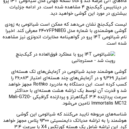
ماه‌های آتی عرضه کند و حالا نسخه جهانی مدل شیائومی ۱۴T پرو
در دیتابیس گیک‌بنچ ۴ مشاهده شده است. در ادامه جزئیات
بیشتری در مورد این گوشی خواهید دید.
لیست گیک‌بنچ نشان می‌دهد که ممکن است شیائومی به زودی
گوشی هوشمندی با شماره مدل ۲۴۰۷FPN8EG معرفی کند. اخیرا
نام شیائومی ۱۴T پرو در گواهینامه مخابرات اندونزی نیز مشاهده
شده است.
گوشی هوشمند جدید شیائومی در آزمایش‌های تک‌ هسته‌ای
امتیاز ۹,۳۶۹ و در آزمایش‌های چند‌ هسته‌ای امتیاز ۲۶,۰۸۳ را
کسب کرده است. این دستگاه به مادربرد Rothko مجهز خواهد
شد و قدرت آن توسط یک تراشه هشت‌ هسته‌ای با حداکثر
سرعت پردازنده ۳.۴ گیگاهرتز و پردازنده گرافیکی Mali-G720-
Immortalis MC12 تامین می‌شود.
شناسه‌های مربوطه تایید می‌کنند که شیائومی این گوشی
هوشمند را به تراشه مدیاتک دایمنسیتی ۹۳۰۰ پلاس مجهز خواهد
کرد. این تراشه شامل یک هسته کورتکس X4 با سرعت ۳.۴