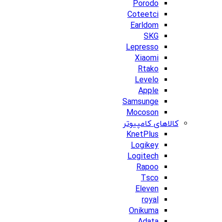
Porodo
Coteetci
Earldom
SKG
Lepresso
Xiaomi
Rtako
Levelo
Apple
Samsunge
Mocoson
کالاهای کامپیوتر
KnetPlus
Logikey
Logitech
Rapoo
Tsco
Eleven
royal
Onikuma