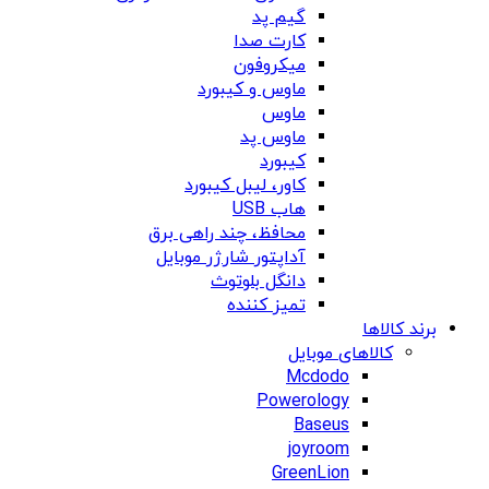
گیم پد
کارت صدا
میکروفون
ماوس و کیبورد
ماوس
ماوس پد
کیبورد
کاور، لیبل کیبورد
هاب USB
محافظ، چند راهی برق
آداپتور شارژر موبایل
دانگل بلوتوث
تمیز کننده
برند کالاها
کالاهای موبایل
Mcdodo
Powerology
Baseus
joyroom
GreenLion