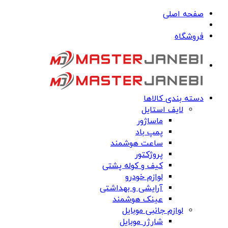
صفحه اصلی
فروشگاه
دسته بندی کالاها
لایف استایل
ماساژور
پمپ باد
ساعت هوشمند
پروژکتور
کیف و کوله پشتی
لوازم خودرو
آرایشی و بهداشتی
عینک هوشمند
لوازم جانبی موبایل
شارژر موبایل