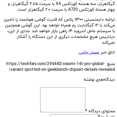
گیگاهرتز، سه هسته کورتکس X4 با سرعت ۲.۸۵ گیگاهرتز، و
چهار هسته کورتکس A720 با سرعت ۲.۰ گیگاهرتز است.
تراشه دایمنسیتی ۹۳۰۰ پلاس که قدرت گوشی هوشمند را تامین
می‌کند با ۱۲ گیگابایت رم همراه خواهد بود. این گوشی همچنین
با سیستم‌ عامل اندروید ۱۴ راهی بازار خواهد شد. جدای از این،
دیتابیس هیچ مشخصات دیگری از این دستگاه را آشکار
نمی‌کند.
اتاق خبر
مستر جانبی
منبع: https://techfars.com/294440/xiaomi-14t-pro-global-
variant-spotted-on-geekbench-chipset-details-revealed/
دیدگاه‌های نوشته
محتوای دیدگاه
*