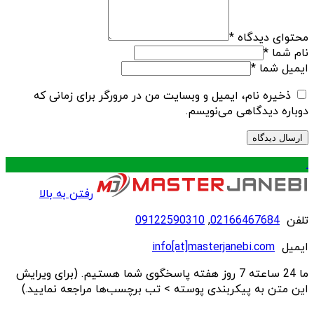
محتوای دیدگاه
*
نام شما
*
ایمیل شما
*
ذخیره نام، ایمیل و وبسایت من در مرورگر برای زمانی که
دوباره دیدگاهی می‌نویسم.
.
رفتن به بالا
تلفن
02166467684
,
09122590310
ایمیل
info[at]masterjanebi.com
ما 24 ساعته 7 روز هفته پاسخگوی شما هستیم. (برای ویرایش
این متن به پیکربندی پوسته > تب برچسب‌ها مراجعه نمایید.)