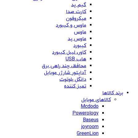
گیم پد
کارت صدا
میکروفون
ماوس و کیبورد
ماوس
ماوس پد
کیبورد
کاور، لیبل کیبورد
هاب USB
محافظ، چند راهی برق
آداپتور شارژر موبایل
دانگل بلوتوث
تمیز کننده
برند کالاها
کالاهای موبایل
Mcdodo
Powerology
Baseus
joyroom
GreenLion