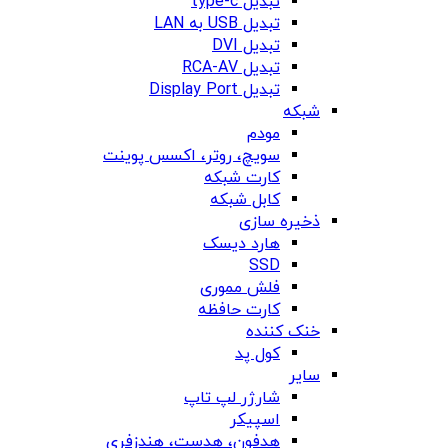
تبدیل type-c
تبدیل USB به LAN
تبدیل DVI
تبدیل RCA-AV
تبدیل Display Port
شبکه
مودم
سویچ، روتر، اکسس پوینت
کارت شبکه
کابل شبکه
ذخیره سازی
هارد دیسک
SSD
فلش مموری
کارت حافظه
خنک کننده
کول پد
سایر
شارژر لپ تاپ
اسپیکر
هدفون، هدست، هندزفری