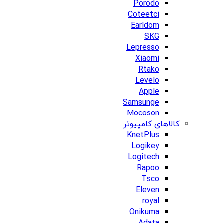
Porodo
Coteetci
Earldom
SKG
Lepresso
Xiaomi
Rtako
Levelo
Apple
Samsunge
Mocoson
کالاهای کامپیوتر
KnetPlus
Logikey
Logitech
Rapoo
Tsco
Eleven
royal
Onikuma