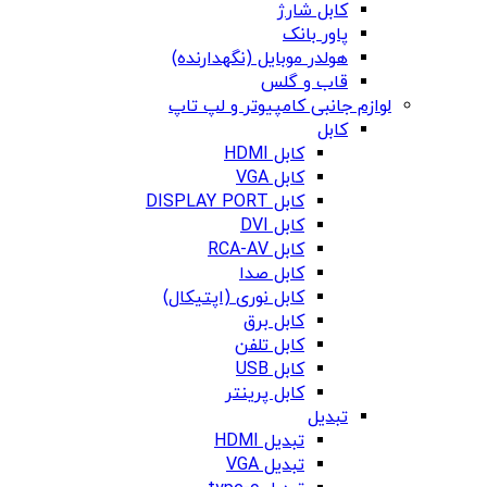
کابل شارژ
پاور بانک
هولدر موبایل (نگهدارنده)
قاب و گلس
لوازم جانبی کامپیوتر و لپ تاپ
کابل
کابل HDMI
کابل VGA
کابل DISPLAY PORT
کابل DVI
کابل RCA-AV
کابل صدا
کابل نوری (اپتیکال)
کابل برق
کابل تلفن
کابل USB
کابل پرینتر
تبدیل
تبدیل HDMI
تبدیل VGA