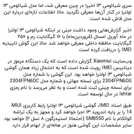
سری شیائومی ۱۳ اخیرا در چین معرفی شد، اما مدل شیائومی ۱۳
اولترا در کنار آن‌ها معرفی نگردید. حالا اطلاعات تازه‌ای درباره این
مدل فاش شده است.
اخیر گزارش‌هایی وجود داشت مبنی بر اینکه شیائومی ۱۳ اولترا
در ماه آوریل امسال (فروردین‌ماه) با ۱۶ گیگابایت رم و ۲۵۶
گیگابایت حافظه داخلی معرفی خواهد شد. حالا این گوش تاییدیه
IMEI را دریافت کرده است. ‌
وب‌سایت Xiaomiui گزارش داده است که یک دستگاه مرموز در
دیتابیس IMEI رویت شده است که به احتمال زیاد همان گوشی
شیائومی ۱۳ اولترا خواهد بود. این گوشی با شماره مدل
2304FPN6DG برای نسخه جهانی و شماره مدل 2304FPN6DC
برای نسخه چینی ثبت شده است و به نظر می‌رسد با نام رمزی
Ishtar در حال توسعه است.
طبق اسناد IMEI، گوشی شیائومی ۱۳ اولترا رابط کاربری MIUI
14 را بر پایه اندروید ۱۳ اجرا خواهد کرد و مجهز به یک تراشه
کوالکام با نام SM8550 (احتمالا اسنپدرگون‌ ۸ نسل ۲) خواهد بود.
سایر مشخصات این گوشی هنوز در هاله‌ای از ابهام قرار دارد.