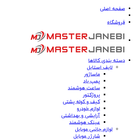
صفحه اصلی
فروشگاه
دسته بندی کالاها
لایف استایل
ماساژور
پمپ باد
ساعت هوشمند
پروژکتور
کیف و کوله پشتی
لوازم خودرو
آرایشی و بهداشتی
عینک هوشمند
لوازم جانبی موبایل
شارژر موبایل