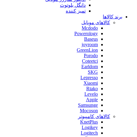
دانگل بلوتوث
تمیز کننده
برند کالاها
کالاهای موبایل
Mcdodo
Powerology
Baseus
joyroom
GreenLion
Porodo
Coteetci
Earldom
SKG
Lepresso
Xiaomi
Rtako
Levelo
Apple
Samsunge
Mocoson
کالاهای کامپیوتر
KnetPlus
Logikey
Logitech