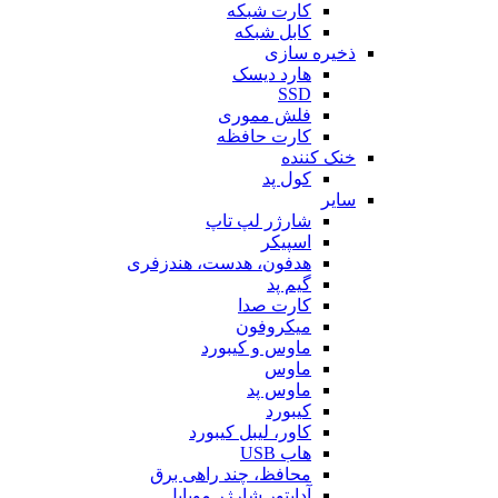
کارت شبکه
کابل شبکه
ذخیره سازی
هارد دیسک
SSD
فلش مموری
کارت حافظه
خنک کننده
کول پد
سایر
شارژر لپ تاپ
اسپیکر
هدفون، هدست، هندزفری
گیم پد
کارت صدا
میکروفون
ماوس و کیبورد
ماوس
ماوس پد
کیبورد
کاور، لیبل کیبورد
هاب USB
محافظ، چند راهی برق
آداپتور شارژر موبایل