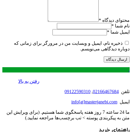
محتوای دیدگاه
*
نام شما
*
ایمیل شما
*
ذخیره نام، ایمیل و وبسایت من در مرورگر برای زمانی که
دوباره دیدگاهی می‌نویسم.
.
رفتن به بالا
تلفن
02166467684
,
09122590310
ایمیل
info[at]masterjanebi.com
ما 24 ساعته 7 روز هفته پاسخگوی شما هستیم. (برای ویرایش این
متن به پیکربندی پوسته > تب برچسب‌ها مراجعه نمایید.)
راهنمای خرید