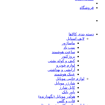
فروشگاه
دسته بندی کالاها
لایف استایل
ماساژور
پمپ باد
ساعت هوشمند
پروژکتور
کیف و کوله پشتی
لوازم خودرو
آرایشی و بهداشتی
عینک هوشمند
لوازم جانبی موبایل
شارژر موبایل
کابل شارژ
پاور بانک
هولدر موبایل (نگهدارنده)
قاب و گلس