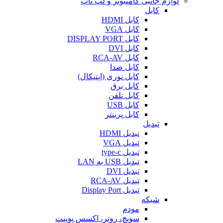
لوازم جانبی کامپیوتر و لپ تاپ
کابل
کابل HDMI
کابل VGA
کابل DISPLAY PORT
کابل DVI
کابل RCA-AV
کابل صدا
کابل نوری (اپتیکال)
کابل برق
کابل تلفن
کابل USB
کابل پرینتر
تبدیل
تبدیل HDMI
تبدیل VGA
تبدیل type-c
تبدیل USB به LAN
تبدیل DVI
تبدیل RCA-AV
تبدیل Display Port
شبکه
مودم
سویچ، روتر، اکسس پوینت