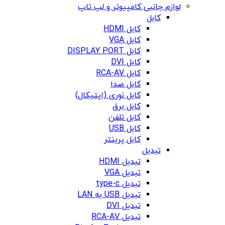
لوازم جانبی کامپیوتر و لپ تاپ
کابل
کابل HDMI
کابل VGA
کابل DISPLAY PORT
کابل DVI
کابل RCA-AV
کابل صدا
کابل نوری (اپتیکال)
کابل برق
کابل تلفن
کابل USB
کابل پرینتر
تبدیل
تبدیل HDMI
تبدیل VGA
تبدیل type-c
تبدیل USB به LAN
تبدیل DVI
تبدیل RCA-AV