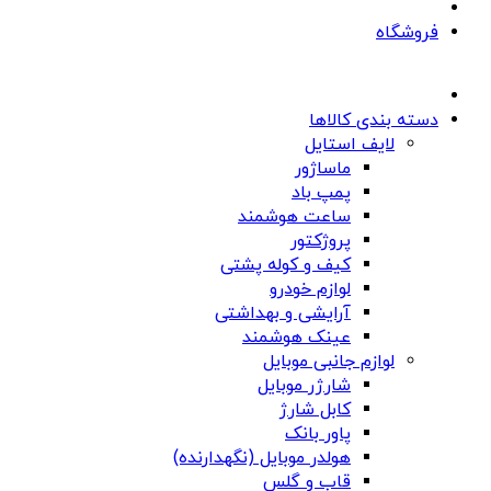
فروشگاه
دسته بندی کالاها
لایف استایل
ماساژور
پمپ باد
ساعت هوشمند
پروژکتور
کیف و کوله پشتی
لوازم خودرو
آرایشی و بهداشتی
عینک هوشمند
لوازم جانبی موبایل
شارژر موبایل
کابل شارژ
پاور بانک
هولدر موبایل (نگهدارنده)
قاب و گلس