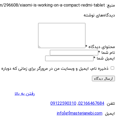
منبع: https://techfars.com/296608/xiaomi-is-working-on-a-compact-redmi-tablet/
دیدگاه‌های نوشته
محتوای دیدگاه
*
نام شما
*
ایمیل شما
*
ذخیره نام، ایمیل و وبسایت من در مرورگر برای زمانی که دوباره
رفتن به بالا
تلفن
02166467684
,
09122590310
ایمیل
info[at]masterjanebi.com