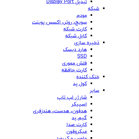
تبدیل Display Port
شبکه
مودم
سویچ، روتر، اکسس پوینت
کارت شبکه
کابل شبکه
ذخیره سازی
هارد دیسک
SSD
فلش مموری
کارت حافظه
خنک کننده
کول پد
سایر
شارژر لپ تاپ
اسپیکر
هدفون، هدست، هندزفری
گیم پد
کارت صدا
میکروفون
ماوس و کیبورد