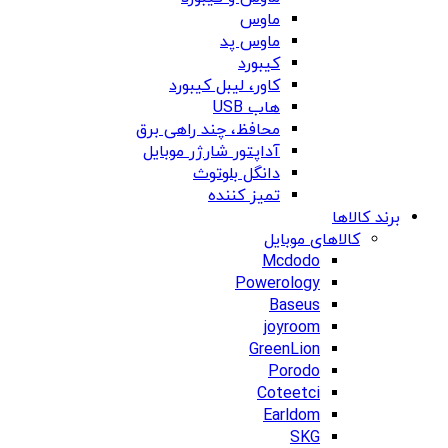
ماوس
ماوس پد
کیبورد
کاور، لیبل کیبورد
هاب USB
محافظ، چند راهی برق
آداپتور شارژر موبایل
دانگل بلوتوث
تمیز کننده
برند کالاها
کالاهای موبایل
Mcdodo
Powerology
Baseus
joyroom
GreenLion
Porodo
Coteetci
Earldom
SKG