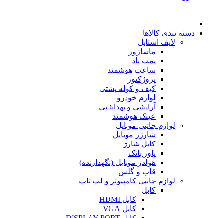
دسته بندی کالاها
لایف استایل
ماساژور
پمپ باد
ساعت هوشمند
پروژکتور
کیف و کوله پشتی
لوازم خودرو
آرایشی و بهداشتی
عینک هوشمند
لوازم جانبی موبایل
شارژر موبایل
کابل شارژ
پاور بانک
هولدر موبایل (نگهدارنده)
قاب و گلس
لوازم جانبی کامپیوتر و لپ تاپ
کابل
کابل HDMI
کابل VGA
کابل DISPLAY PORT