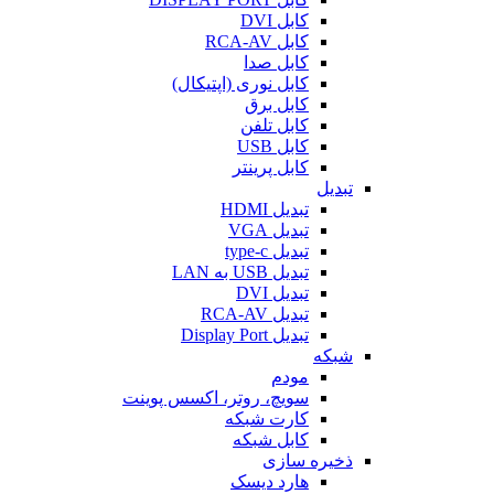
کابل DVI
کابل RCA-AV
کابل صدا
کابل نوری (اپتیکال)
کابل برق
کابل تلفن
کابل USB
کابل پرینتر
تبدیل
تبدیل HDMI
تبدیل VGA
تبدیل type-c
تبدیل USB به LAN
تبدیل DVI
تبدیل RCA-AV
تبدیل Display Port
شبکه
مودم
سویچ، روتر، اکسس پوینت
کارت شبکه
کابل شبکه
ذخیره سازی
هارد دیسک