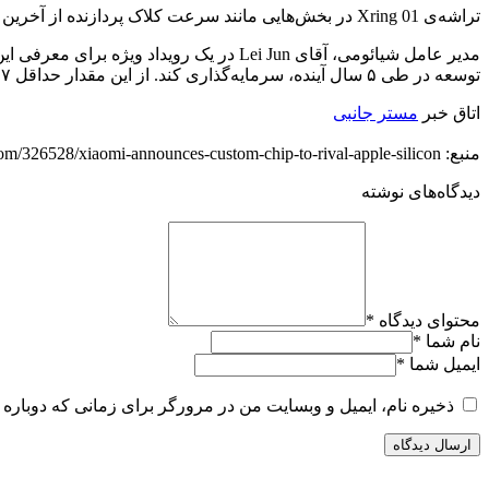
تراشه‌ی Xring 01 در بخش‌هایی مانند سرعت کلاک پردازنده از آخرین تراشه‌های اپل عقب می‌ماند؛ ولی این شرکت همچنان روی دستاوردهای طراحی خود تاکید کرده است.
توسعه‌ در طی ۵ سال آینده، سرمایه‌گذاری کند. از این مقدار حداقل ۷ میلیارد دلار تنها روی توسعه و بهبود تکنولوژی تراشه‌های اختصاصی این شرکت، در طی دهه‌ی آینده سرمایه‌گذاری خواهد شد.
اتاق خبر
مستر جانبی
منبع: https://diginoy.com/326528/xiaomi-announces-custom-chip-to-rival-apple-silicon/
دیدگاه‌های نوشته
محتوای دیدگاه
*
نام شما
*
ایمیل شما
*
ذخیره نام، ایمیل و وبسایت من در مرورگر برای زمانی که دوباره 