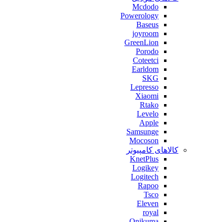
Mcdodo
Powerology
Baseus
joyroom
GreenLion
Porodo
Coteetci
Earldom
SKG
Lepresso
Xiaomi
Rtako
Levelo
Apple
Samsunge
Mocoson
کالاهای کامپیوتر
KnetPlus
Logikey
Logitech
Rapoo
Tsco
Eleven
royal
Onikuma