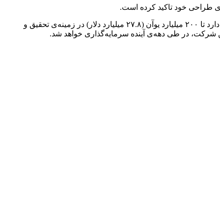
مدیر عامل شیائومی، آقای Lei Jun در یک رویداد ویژه برای معرفی این تراشه و تبلت در شهر پکنِ کشور چین اعلام کرد که این شرکت قصد دارد تا ۲۰۰ میلیارد یوآن (۲۷.۸ میلیارد دلار) در زمینه‌ی تحقیق و