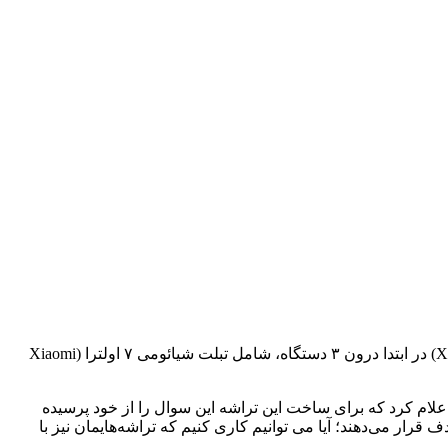
شیائومی برنامه دارد تا به‌مانند اپل تراشه‌های دستگاه‌های خود را به تراشه‌های سیلیکونیِ سفارشی تغییر دهد. تراشه‌ی اکس‌رینگ ۰۱ (Xring 01) در ابتدا درون ۳ دستگاه، شامل تبلت شیائومی ۷ اولترا (Xiaomi
ومتری تولید شده است. این شرکت به‌طور صریح اعلام کرد که برای ساخت این تراشه این سوال را از خود پرسیده
 قرار می‌دهند؛ آیا می توانیم کاری کنیم که تراشه‌هایمان نیز با