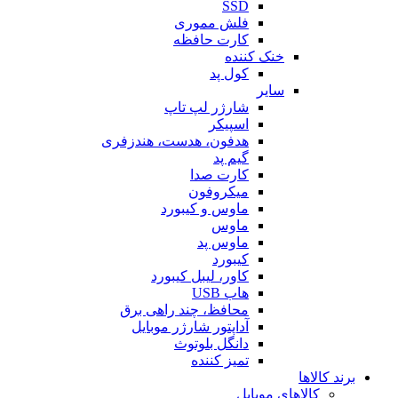
SSD
فلش مموری
کارت حافظه
خنک کننده
کول پد
سایر
شارژر لپ تاپ
اسپیکر
هدفون، هدست، هندزفری
گیم پد
کارت صدا
میکروفون
ماوس و کیبورد
ماوس
ماوس پد
کیبورد
کاور، لیبل کیبورد
هاب USB
محافظ، چند راهی برق
آداپتور شارژر موبایل
دانگل بلوتوث
تمیز کننده
برند کالاها
کالاهای موبایل