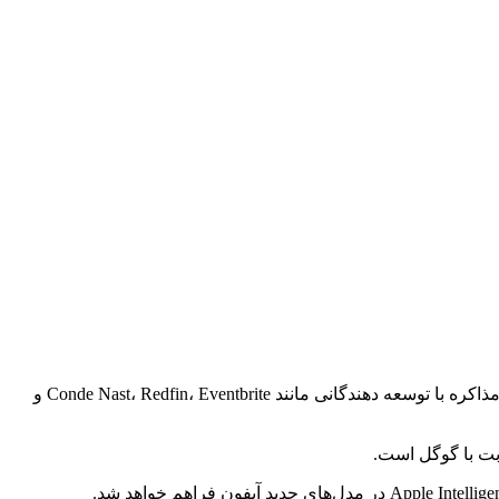
شرکت OpenAI به عنوان توسعه دهنده هوش مصنوعی ChatGPT، به دنبال ادغام مرورگر خود با ChatGPT است. این شرکت ظاهرا در حال مذاکره با توسعه دهندگانی مانند Conde Nast، Redfin، Eventbrite و