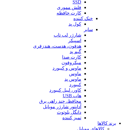
SSD
فلش مموری
کارت حافظه
خنک کننده
کول پد
سایر
شارژر لپ تاپ
اسپیکر
هدفون، هدست، هندزفری
گیم پد
کارت صدا
میکروفون
ماوس و کیبورد
ماوس
ماوس پد
کیبورد
کاور، لیبل کیبورد
هاب USB
محافظ، چند راهی برق
آداپتور شارژر موبایل
دانگل بلوتوث
تمیز کننده
برند کالاها
کالاهای موبایل