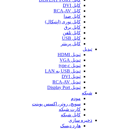
کابل DVI
کابل RCA-AV
کابل صدا
کابل نوری (اپتیکال)
کابل برق
کابل تلفن
کابل USB
کابل پرینتر
تبدیل
تبدیل HDMI
تبدیل VGA
تبدیل type-c
تبدیل USB به LAN
تبدیل DVI
تبدیل RCA-AV
تبدیل Display Port
شبکه
مودم
سویچ، روتر، اکسس پوینت
کارت شبکه
کابل شبکه
ذخیره سازی
هارد دیسک