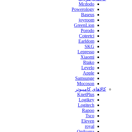
Mcdodo
Powerology
Baseus
joyroom
GreenLion
Porodo
Coteetci
Earldom
SKG
Lepresso
Xiaomi
Rtako
Levelo
Apple
Samsunge
Mocoson
کالاهای کامپیوتر
KnetPlus
Logikey
Logitech
Rapoo
Tsco
Eleven
royal
Onikuma