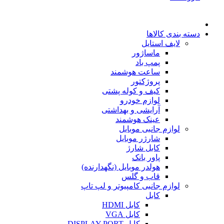
دسته بندی کالاها
لایف استایل
ماساژور
پمپ باد
ساعت هوشمند
پروژکتور
کیف و کوله پشتی
لوازم خودرو
آرایشی و بهداشتی
عینک هوشمند
لوازم جانبی موبایل
شارژر موبایل
کابل شارژ
پاور بانک
هولدر موبایل (نگهدارنده)
قاب و گلس
لوازم جانبی کامپیوتر و لپ تاپ
کابل
کابل HDMI
کابل VGA
کابل DISPLAY PORT