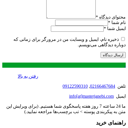
محتوای دیدگاه
*
نام شما
*
ایمیل شما
*
ذخیره نام، ایمیل و وبسایت من در مرورگر برای زمانی که
دوباره دیدگاهی می‌نویسم.
.
رفتن به بالا
تلفن
02166467684
,
09122590310
ایمیل
info[at]masterjanebi.com
ما 24 ساعته 7 روز هفته پاسخگوی شما هستیم. (برای ویرایش این
متن به پیکربندی پوسته > تب برچسب‌ها مراجعه نمایید.)
راهنمای خرید