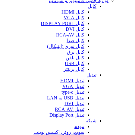
لوازم جانبی کامپیوتر و لپ تاپ
کابل
کابل HDMI
کابل VGA
کابل DISPLAY PORT
کابل DVI
کابل RCA-AV
کابل صدا
کابل نوری (اپتیکال)
کابل برق
کابل تلفن
کابل USB
کابل پرینتر
تبدیل
تبدیل HDMI
تبدیل VGA
تبدیل type-c
تبدیل USB به LAN
تبدیل DVI
تبدیل RCA-AV
تبدیل Display Port
شبکه
مودم
سویچ، روتر، اکسس پوینت