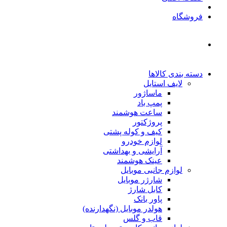
فروشگاه
دسته بندی کالاها
لایف استایل
ماساژور
پمپ باد
ساعت هوشمند
پروژکتور
کیف و کوله پشتی
لوازم خودرو
آرایشی و بهداشتی
عینک هوشمند
لوازم جانبی موبایل
شارژر موبایل
کابل شارژ
پاور بانک
هولدر موبایل (نگهدارنده)
قاب و گلس