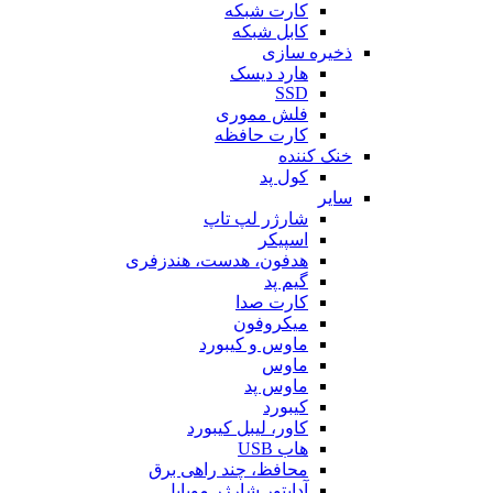
کارت شبکه
کابل شبکه
ذخیره سازی
هارد دیسک
SSD
فلش مموری
کارت حافظه
خنک کننده
کول پد
سایر
شارژر لپ تاپ
اسپیکر
هدفون، هدست، هندزفری
گیم پد
کارت صدا
میکروفون
ماوس و کیبورد
ماوس
ماوس پد
کیبورد
کاور، لیبل کیبورد
هاب USB
محافظ، چند راهی برق
آداپتور شارژر موبایل