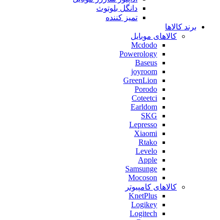
دانگل بلوتوث
تمیز کننده
برند کالاها
کالاهای موبایل
Mcdodo
Powerology
Baseus
joyroom
GreenLion
Porodo
Coteetci
Earldom
SKG
Lepresso
Xiaomi
Rtako
Levelo
Apple
Samsunge
Mocoson
کالاهای کامپیوتر
KnetPlus
Logikey
Logitech