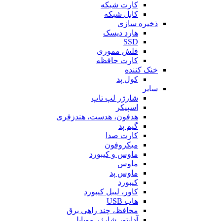
کارت شبکه
کابل شبکه
ذخیره سازی
هارد دیسک
SSD
فلش مموری
کارت حافظه
خنک کننده
کول پد
سایر
شارژر لپ تاپ
اسپیکر
هدفون، هدست، هندزفری
گیم پد
کارت صدا
میکروفون
ماوس و کیبورد
ماوس
ماوس پد
کیبورد
کاور، لیبل کیبورد
هاب USB
محافظ، چند راهی برق
آداپتور شارژر موبایل