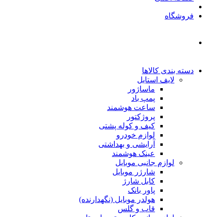
فروشگاه
دسته بندی کالاها
لایف استایل
ماساژور
پمپ باد
ساعت هوشمند
پروژکتور
کیف و کوله پشتی
لوازم خودرو
آرایشی و بهداشتی
عینک هوشمند
لوازم جانبی موبایل
شارژر موبایل
کابل شارژ
پاور بانک
هولدر موبایل (نگهدارنده)
قاب و گلس