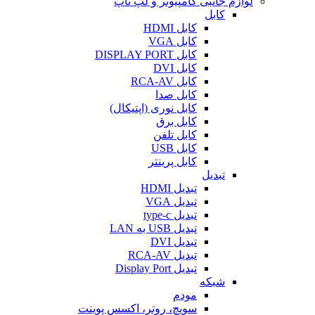
لوازم جانبی کامپیوتر و لپ تاپ
کابل
کابل HDMI
کابل VGA
کابل DISPLAY PORT
کابل DVI
کابل RCA-AV
کابل صدا
کابل نوری (اپتیکال)
کابل برق
کابل تلفن
کابل USB
کابل پرینتر
تبدیل
تبدیل HDMI
تبدیل VGA
تبدیل type-c
تبدیل USB به LAN
تبدیل DVI
تبدیل RCA-AV
تبدیل Display Port
شبکه
مودم
سویچ، روتر، اکسس پوینت