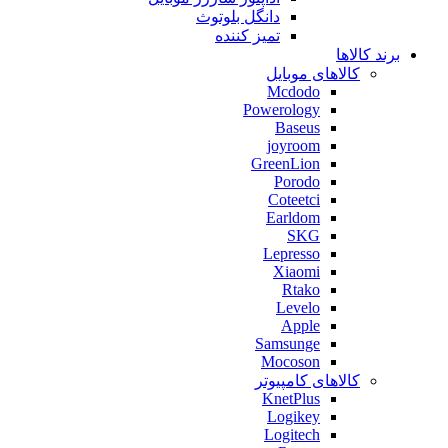
دانگل بلوتوث
تمیز کننده
برند کالاها
کالاهای موبایل
Mcdodo
Powerology
Baseus
joyroom
GreenLion
Porodo
Coteetci
Earldom
SKG
Lepresso
Xiaomi
Rtako
Levelo
Apple
Samsunge
Mocoson
کالاهای کامپیوتر
KnetPlus
Logikey
Logitech