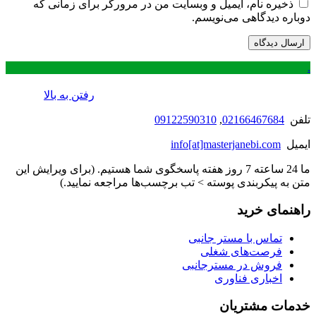
ذخیره نام، ایمیل و وبسایت من در مرورگر برای زمانی که
دوباره دیدگاهی می‌نویسم.
.
رفتن به بالا
تلفن
02166467684
,
09122590310
ایمیل
info[at]masterjanebi.com
ما 24 ساعته 7 روز هفته پاسخگوی شما هستیم. (برای ویرایش این
متن به پیکربندی پوسته > تب برچسب‌ها مراجعه نمایید.)
راهنمای خرید
تماس با مستر جانبی
فرصت‌های شغلی
فروش در مسترجانبی
اخباری فناوری
خدمات مشتریان