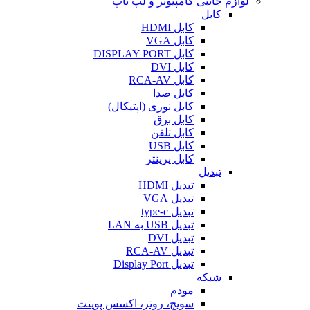
لوازم جانبی کامپیوتر و لپ تاپ
کابل
کابل HDMI
کابل VGA
کابل DISPLAY PORT
کابل DVI
کابل RCA-AV
کابل صدا
کابل نوری (اپتیکال)
کابل برق
کابل تلفن
کابل USB
کابل پرینتر
تبدیل
تبدیل HDMI
تبدیل VGA
تبدیل type-c
تبدیل USB به LAN
تبدیل DVI
تبدیل RCA-AV
تبدیل Display Port
شبکه
مودم
سویچ، روتر، اکسس پوینت