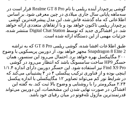
گوشی پرچم‌دار آینده ریلمی با نام Realme GT 8 Pro قرار است در
سه‌ماهه پایانی سال جاری میلادی در چین معرفی شود. بر اساس
اطلاعاتی که ماه گذشته فاش شد، این مدل پیشرفته‌ترین گوشی
پرچم‌دار ریلمی تاکنون خواهد بود و با ارتقاهای متعددی ارائه خواهد
شد. در افشاگری جدید که توسط Digital Chat Station منتشر شده،
جزئیات مهمی از این دستگاه ارائه شده است.
طبق اطلاعات افشا شده، گوشی ریلمی GT 8 Pro که به تراشه
Snapdragon 8 Elite 2 مجهز خواهد بود، از دوربین پریسکوپی با وضوح
۲۰۰ مگاپیکسل بهره خواهد برد. احتمال می‌رود این سنسور، همان
حسگر HP9 ساخت سامسونگ باشد که انتظار می‌رود در گوشی
Find X9 Pro نیز استفاده شود. این حسگر دوربین دارای اندازه ۱/۱.۴
اینچی بوده و از فناوری ترکیب پیکسلی ۴ در ۴ پشتیبانی می‌کند که
در شرایط نور کم می‌تواند تصاویر ۱۲ مگاپیکسلی با اندازه پیکسل
۲.۲۴ میکرومتر را با روشنایی و وضوح بالا ثبت کند. به گفته این
افشاگر، در صورت نهایی شدن این مشخصات، این دوربین می‌تواند
قدرتمندترین ماژول تله‌فوتو در میان رقبای خود باشد.