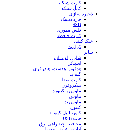
کارت شبکه
کابل شبکه
ذخیره سازی
هارد دیسک
SSD
فلش مموری
کارت حافظه
خنک کننده
کول پد
سایر
شارژر لپ تاپ
اسپیکر
هدفون، هدست، هندزفری
گیم پد
کارت صدا
میکروفون
ماوس و کیبورد
ماوس
ماوس پد
کیبورد
کاور، لیبل کیبورد
هاب USB
محافظ، چند راهی برق
آداپتور شارژر موبایل