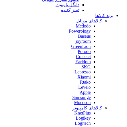
دانگل بلوتوث
تمیز کننده
برند کالاها
کالاهای موبایل
Mcdodo
Powerology
Baseus
joyroom
GreenLion
Porodo
Coteetci
Earldom
SKG
Lepresso
Xiaomi
Rtako
Levelo
Apple
Samsunge
Mocoson
کالاهای کامپیوتر
KnetPlus
Logikey
Logitech