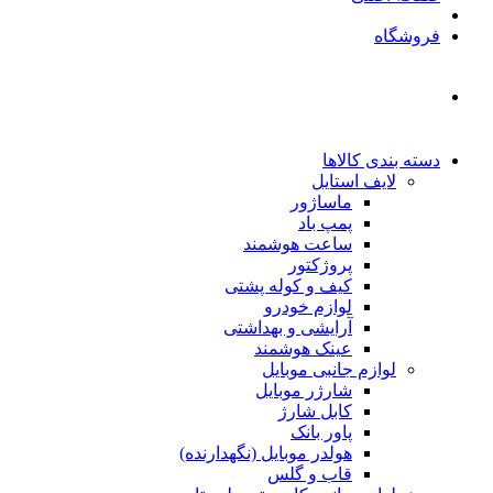
فروشگاه
دسته بندی کالاها
لایف استایل
ماساژور
پمپ باد
ساعت هوشمند
پروژکتور
کیف و کوله پشتی
لوازم خودرو
آرایشی و بهداشتی
عینک هوشمند
لوازم جانبی موبایل
شارژر موبایل
کابل شارژ
پاور بانک
هولدر موبایل (نگهدارنده)
قاب و گلس