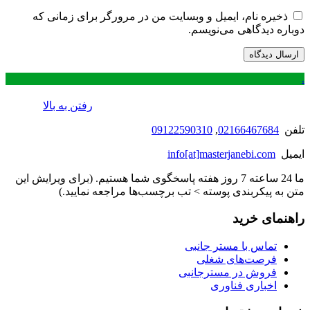
ذخیره نام، ایمیل و وبسایت من در مرورگر برای زمانی که
دوباره دیدگاهی می‌نویسم.
.
رفتن به بالا
تلفن
02166467684
,
09122590310
ایمیل
info[at]masterjanebi.com
ما 24 ساعته 7 روز هفته پاسخگوی شما هستیم. (برای ویرایش این
متن به پیکربندی پوسته > تب برچسب‌ها مراجعه نمایید.)
راهنمای خرید
تماس با مستر جانبی
فرصت‌های شغلی
فروش در مسترجانبی
اخباری فناوری