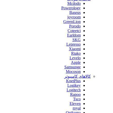
Mcdodo
Powerology
Baseus
joyroom
GreenLion
Porodo
Coteetci
Earldom
SKG
Lepresso
Xiaomi
Rtako
Levelo
Apple
Samsunge
Mocoson
کالاهای کامپیوتر
KnetPlus
Logikey
Logitech
Rapoo
Tsco
Eleven
royal
Onikuma