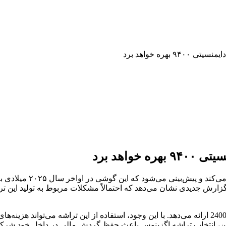
شرکت سامسونگ خود را ب
تراشه دایمنسیتی ۹۴۰۰ عملکردی به مراتب بهتر از تراشه اگزینوس 2400e ارائه می‌دهد. با این وجود، است
ن، انتخاب تراشه اگزینوس باعث حفظ گردش مالی در داخل خود شرکت 