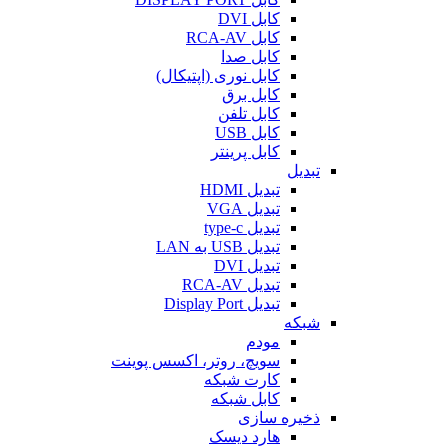
کابل DVI
کابل RCA-AV
کابل صدا
کابل نوری (اپتیکال)
کابل برق
کابل تلفن
کابل USB
کابل پرینتر
تبدیل
تبدیل HDMI
تبدیل VGA
تبدیل type-c
تبدیل USB به LAN
تبدیل DVI
تبدیل RCA-AV
تبدیل Display Port
شبکه
مودم
سویچ، روتر، اکسس پوینت
کارت شبکه
کابل شبکه
ذخیره سازی
هارد دیسک