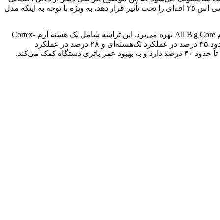
برای ترجیح این تراشه توسط سامسونگ است. با این حال، عملکرد فوق‌العاده تراشه دایمنسیتی ۹۴۰۰ ممکن است جذابیت گوشی آینده گلکسی اس ۲۵ اف‌ای را تحت تأثیر قرار دهد، به ویژه با توجه به اینکه مدل
تراشه دایمنسیتی ۹۴۰۰ که در ماه اکتبر سال ۲۰۲۴ میلادی معرفی شد، یک پردازنده پرچمدار از شرکت مدیاتک است که از معماری نسل دوم All Big Core بهره می‌برد. این تراشه شامل یک هسته آرم Cortex-
X925 با فرکانس ۳.۶۲ گیگاهرتز، سه هسته Cortex-X4 و چهار هسته Cortex-A720 است. در مقایسه با تراشه دایمنسیتی ۹۳۰۰، این تراشه حدود ۳۵ درصد در عملکرد تک‌هسته‌ای و ۲۸ درصد در عملکرد