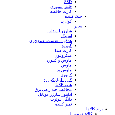
SSD
فلش مموری
کارت حافظه
خنک کننده
کول پد
سایر
شارژر لپ تاپ
اسپیکر
هدفون، هدست، هندزفری
گیم پد
کارت صدا
میکروفون
ماوس و کیبورد
ماوس
ماوس پد
کیبورد
کاور، لیبل کیبورد
هاب USB
محافظ، چند راهی برق
آداپتور شارژر موبایل
دانگل بلوتوث
تمیز کننده
برند کالاها
کالاهای موبایل