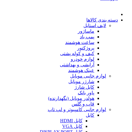
دسته بندی کالاها
لایف استایل
ماساژور
پمپ باد
ساعت هوشمند
پروژکتور
کیف و کوله پشتی
لوازم خودرو
آرایشی و بهداشتی
عینک هوشمند
لوازم جانبی موبایل
شارژر موبایل
کابل شارژ
پاور بانک
هولدر موبایل (نگهدارنده)
قاب و گلس
لوازم جانبی کامپیوتر و لپ تاپ
کابل
کابل HDMI
کابل VGA
کابل DISPLAY PORT