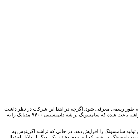
رای معرفی گوشی گلکسی S25 FE آماده می‌کند و پیش‌بینی می‌شود که این گوشی در اواخر سال ۲۰۲۵ میلادی به طور رسمی معرفی شود. اگرچه در ابتدا این شرکت در نظر داشت
که این دستگاه را به تراشه اختصاصی اگزینوس 2400e مجهز کند، اما گزارش جدیدی نشان می‌دهد که احتمالاً مشکلات مربوط به تولید این تراشه باعث شده که سامسونگ تراشه دایمنسیتی ۹۴۰۰ مدیاتک را به
فاده از این تراشه می‌تواند هزینه‌های تولید سامسونگ را افزایش دهد، در حالی که تراشه اگزینوس به
سامسونگ می‌شود که این موضوع نیز یکی دیگر از دلایل احتمالی