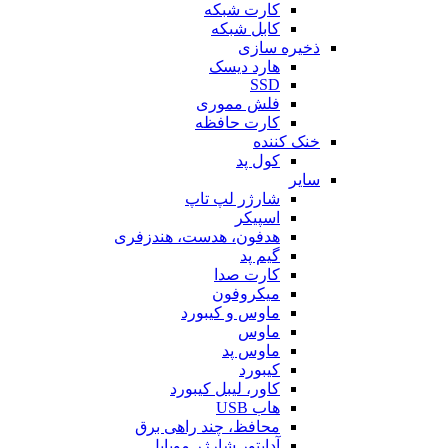
کارت شبکه
کابل شبکه
ذخیره سازی
هارد دیسک
SSD
فلش مموری
کارت حافظه
خنک کننده
کول پد
سایر
شارژر لپ تاپ
اسپیکر
هدفون، هدست، هندزفری
گیم پد
کارت صدا
میکروفون
ماوس و کیبورد
ماوس
ماوس پد
کیبورد
کاور، لیبل کیبورد
هاب USB
محافظ، چند راهی برق
آداپتور شارژر موبایل