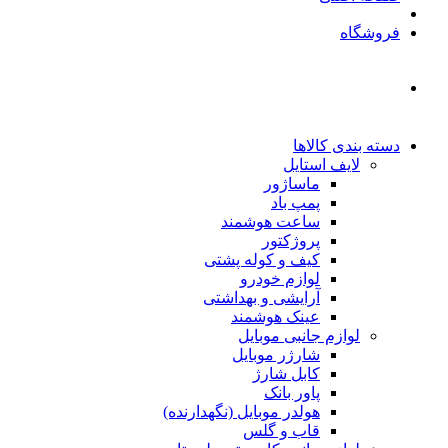
فروشگاه
دسته بندی کالاها
لایف استایل
ماساژور
پمپ باد
ساعت هوشمند
پروژکتور
کیف و کوله پشتی
لوازم خودرو
آرایشی و بهداشتی
عینک هوشمند
لوازم جانبی موبایل
شارژر موبایل
کابل شارژ
پاور بانک
هولدر موبایل (نگهدارنده)
قاب و گلس