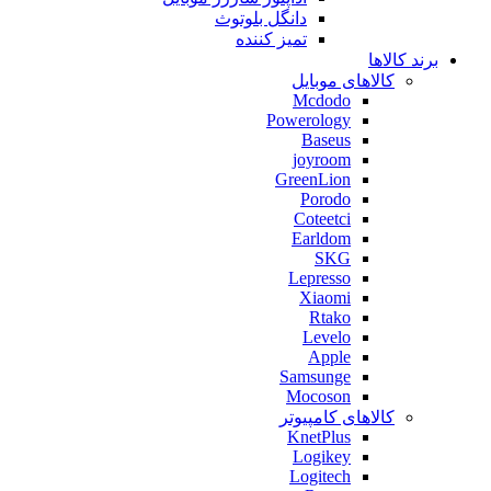
دانگل بلوتوث
تمیز کننده
برند کالاها
کالاهای موبایل
Mcdodo
Powerology
Baseus
joyroom
GreenLion
Porodo
Coteetci
Earldom
SKG
Lepresso
Xiaomi
Rtako
Levelo
Apple
Samsunge
Mocoson
کالاهای کامپیوتر
KnetPlus
Logikey
Logitech