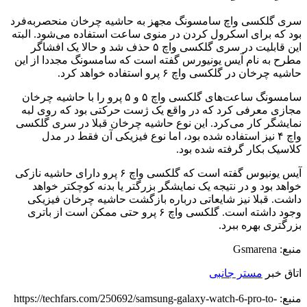
سری گلکسی واچ سامسونگ مجهز به حاشیه چرخان منحصربه‌فرد
بود که برای اسکرول کردن در منوی ساعت استفاده می‌شود. البته
این قابلیت در سری گلکسی واچ ۵ حذف شد و حالا یک افشاگر
مطرح به نام آیس یونیورس گفته است که سامسونگ مجددا از این
حاشیه چرخان در گلکسی واچ ۶ پرو استفاده خواهد کرد.
سامسونگ ساعت‌های گلکسی واچ ۵ و ۵ پرو را با حاشیه چرخان
مجازی معرفی کرد که در واقع یک ژست حرکتی بود که روی لبه
نمایشگر کار می‌کرد. این نوع حاشیه چرخان قبلا در سری گلکسی
واچ ۴ نیز استفاده شده بود، اما نوع فیزیکی آن فقط در مدل
کلاسیک بکار گرفته شده بود.
آیس یونیوس گفته است که گلکسی واچ ۶ پرو دارای حاشیه نازکی
خواهد بود و در نتیجه یک نمایشگر بزرگتر یا بدنه کوچکتر خواهد
داشت. قبلا نیز شایعاتی درباره بازگشت حاشیه چرخان فیزیکی
وجود داشته است. گلکسی واچ ۶ پرو حتی ممکن است از باتری
بزرگتری بهره ببرد.
منبع: Gsmarena
اتاق خبر
مستر جانبی
منبع: https://techfars.com/250692/samsung-galaxy-watch-6-pro-to-