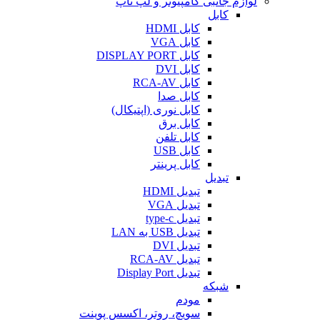
لوازم جانبی کامپیوتر و لپ تاپ
کابل
کابل HDMI
کابل VGA
کابل DISPLAY PORT
کابل DVI
کابل RCA-AV
کابل صدا
کابل نوری (اپتیکال)
کابل برق
کابل تلفن
کابل USB
کابل پرینتر
تبدیل
تبدیل HDMI
تبدیل VGA
تبدیل type-c
تبدیل USB به LAN
تبدیل DVI
تبدیل RCA-AV
تبدیل Display Port
شبکه
مودم
سویچ، روتر، اکسس پوینت