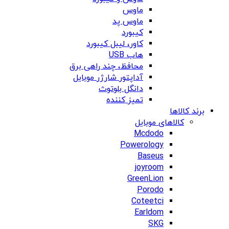
ماوس
ماوس پد
کیبورد
کاور، لیبل کیبورد
هاب USB
محافظ، چند راهی برق
آداپتور شارژر موبایل
دانگل بلوتوث
تمیز کننده
برند کالاها
کالاهای موبایل
Mcdodo
Powerology
Baseus
joyroom
GreenLion
Porodo
Coteetci
Earldom
SKG