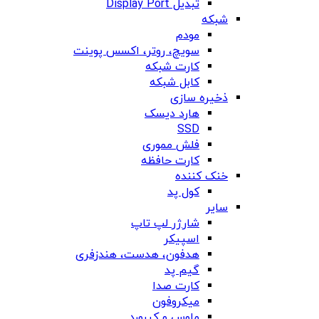
تبدیل Display Port
شبکه
مودم
سویچ، روتر، اکسس پوینت
کارت شبکه
کابل شبکه
ذخیره سازی
هارد دیسک
SSD
فلش مموری
کارت حافظه
خنک کننده
کول پد
سایر
شارژر لپ تاپ
اسپیکر
هدفون، هدست، هندزفری
گیم پد
کارت صدا
میکروفون
ماوس و کیبورد