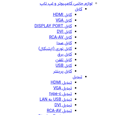
لوازم جانبی کامپیوتر و لپ تاپ
کابل
کابل HDMI
کابل VGA
کابل DISPLAY PORT
کابل DVI
کابل RCA-AV
کابل صدا
کابل نوری (اپتیکال)
کابل برق
کابل تلفن
کابل USB
کابل پرینتر
تبدیل
تبدیل HDMI
تبدیل VGA
تبدیل type-c
تبدیل USB به LAN
تبدیل DVI
تبدیل RCA-AV