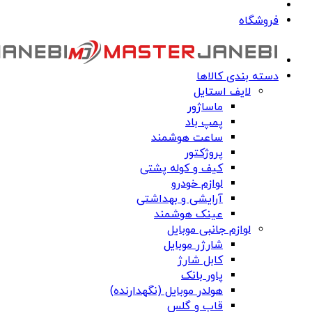
فروشگاه
دسته بندی کالاها
لایف استایل
ماساژور
پمپ باد
ساعت هوشمند
پروژکتور
کیف و کوله پشتی
لوازم خودرو
آرایشی و بهداشتی
عینک هوشمند
لوازم جانبی موبایل
شارژر موبایل
کابل شارژ
پاور بانک
هولدر موبایل (نگهدارنده)
قاب و گلس