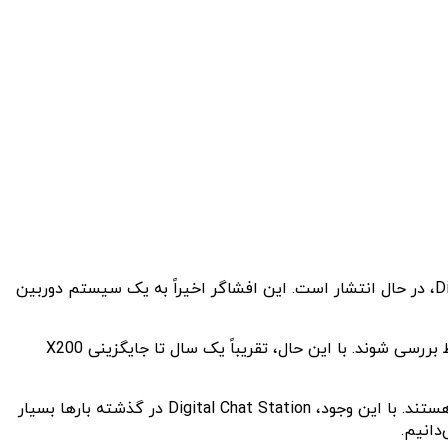
با اینکه زمان زیادی از معرفی Vivo X200 Ultra نمی‌گذرد، شایعه جدیدی درباره جانشین آن از طریق افشاگر معتبر، Digital Chat Station، در حال انتشار است. این افشاگر اخیراً به یک سیستم دوربین
شایعات مربوط به سه حسگر ۲۰۰ مگاپیکسلی در ویوو X300 اولترا و همچنین اظهارات اخیر Digital Chat Station در ویبو، باید با احتیاط بررسی شوند. با این حال، تقریباً یک سال تا جایگزینی X200
اطلاعات اولیه درباره جانشین X200 Ultra مدام در حال تغییر هستند، چراکه این داده‌ها مربوط به برنامه‌ها یا نمونه‌های اولیه ابتدایی هستند. با این وجود، Digital Chat Station در گذشته بارها بسیار