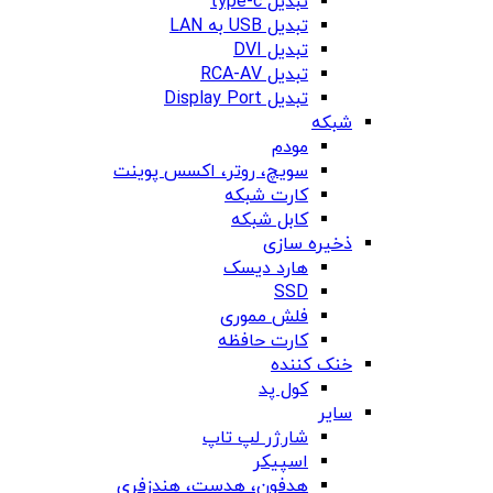
تبدیل type-c
تبدیل USB به LAN
تبدیل DVI
تبدیل RCA-AV
تبدیل Display Port
شبکه
مودم
سویچ، روتر، اکسس پوینت
کارت شبکه
کابل شبکه
ذخیره سازی
هارد دیسک
SSD
فلش مموری
کارت حافظه
خنک کننده
کول پد
سایر
شارژر لپ تاپ
اسپیکر
هدفون، هدست، هندزفری