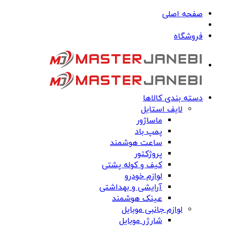
صفحه اصلی
فروشگاه
دسته بندی کالاها
لایف استایل
ماساژور
پمپ باد
ساعت هوشمند
پروژکتور
کیف و کوله پشتی
لوازم خودرو
آرایشی و بهداشتی
عینک هوشمند
لوازم جانبی موبایل
شارژر موبایل