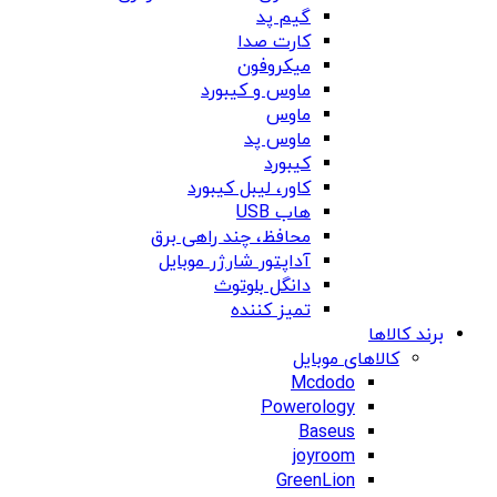
گیم پد
کارت صدا
میکروفون
ماوس و کیبورد
ماوس
ماوس پد
کیبورد
کاور، لیبل کیبورد
هاب USB
محافظ، چند راهی برق
آداپتور شارژر موبایل
دانگل بلوتوث
تمیز کننده
برند کالاها
کالاهای موبایل
Mcdodo
Powerology
Baseus
joyroom
GreenLion