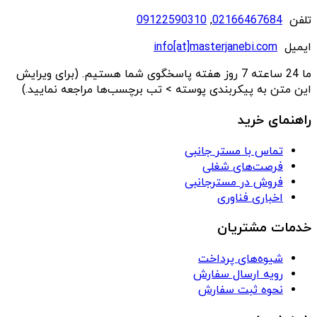
تلفن
02166467684
,
09122590310
ایمیل
info[at]masterjanebi.com
ما 24 ساعته 7 روز هفته پاسخگوی شما هستیم. (برای ویرایش
این متن به پیکربندی پوسته > تب برچسب‌ها مراجعه نمایید.)
راهنمای خرید
تماس با مستر جانبی
فرصت‌های شغلی
فروش در مسترجانبی
اخباری فناوری
خدمات مشتریان
شیوه‌های پرداخت
رویه ارسال سفارش
نحوه ثبت سفارش