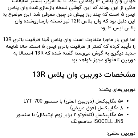
جهانی وان‌ پلاس ۱۳ رونمایی شود. تا به امروز، بیشتر شایعات
حاکی از این بودند که این گوشی نسخه بازسازی‌شده وان‌ پلاس
ایس ۵ است که چند روز پیش در چین معرفی شد. این موضوع به
این دلیل بود که وان‌ پلاس 12R نیز نسخه بازسازی‌شده وان‌
پلاس ایس ۳ بود.
اما این بار ماجرا متفاوت است. وان‌ پلاس قبلا ظرفیت باتری 13R
را تأیید کرده که کمتر از ظرفیت باتری ایس ۵ است. حالا شایعه
جدید دیگری به گوش می‌رسد؛ گفته شده که 13R احتمالا به
دوربین تله‌فوتو مجهز خواهد بود.
مشخصات دوربین وان‌ پلاس 13R
دوربین‌های پشت:
۵۰ مگاپیکسل (دوربین اصلی) با سنسور LYT-700
۸ مگاپیکسل (فوق عریض)
۵۰ مگاپیکسل (تله‌فوتو ۲ برابر زوم اپتیکال) با سنسور
ISOCELL JN5 سامسونگ
دوربین سلفی: