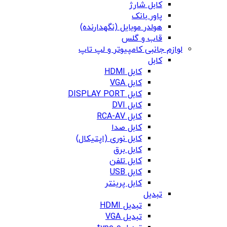
کابل شارژ
پاور بانک
هولدر موبایل (نگهدارنده)
قاب و گلس
لوازم جانبی کامپیوتر و لپ تاپ
کابل
کابل HDMI
کابل VGA
کابل DISPLAY PORT
کابل DVI
کابل RCA-AV
کابل صدا
کابل نوری (اپتیکال)
کابل برق
کابل تلفن
کابل USB
کابل پرینتر
تبدیل
تبدیل HDMI
تبدیل VGA