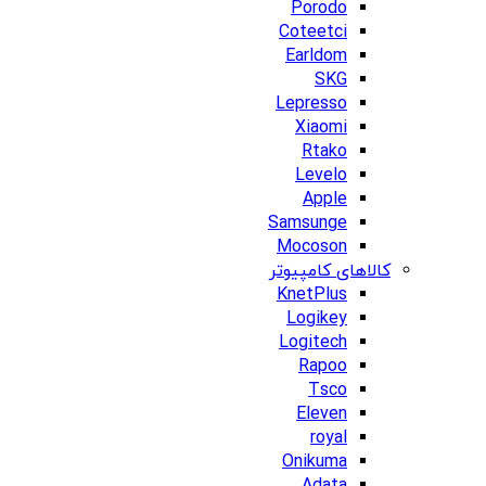
Porodo
Coteetci
Earldom
SKG
Lepresso
Xiaomi
Rtako
Levelo
Apple
Samsunge
Mocoson
کالاهای کامپیوتر
KnetPlus
Logikey
Logitech
Rapoo
Tsco
Eleven
royal
Onikuma