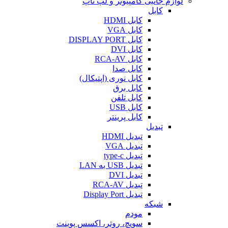
لوازم جانبی کامپیوتر و لپ تاپ
کابل
کابل HDMI
کابل VGA
کابل DISPLAY PORT
کابل DVI
کابل RCA-AV
کابل صدا
کابل نوری (اپتیکال)
کابل برق
کابل تلفن
کابل USB
کابل پرینتر
تبدیل
تبدیل HDMI
تبدیل VGA
تبدیل type-c
تبدیل USB به LAN
تبدیل DVI
تبدیل RCA-AV
تبدیل Display Port
شبکه
مودم
سویچ، روتر، اکسس پوینت