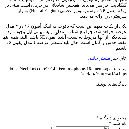
گیگابایت افزایش می‌یابد. همچنین شایعاتی در جریان است مبنی بر
اینکه آیفون ۱۶ سیستم موتور عصبی (Neural Engine) بسیار
سریعتری را ارائه می‌دهد.
یکی از نکات مبهم این است که باتوجه به اینکه آیفون ۱۶ در ۴ مدل
عرضه خواهد شد، چرا پنج شناسه مدل در پشتیبانی اپل وجود دارد.
شاید یکی از آنها مربوط به نسخه آینده آیفون SE باشد. البته همه اینها
فقط حدس و گمان است. حال باید منتظر عرضه ۴ مدل آیفون ۱۶
باشیم.
اتاق خبر
مستر جانبی
منبع: https://techfars.com/291420/entire-iphone-16-lineup-again-
said-to-feature-a18-chips/
دیدگاه‌های نوشته
محتوای دیدگاه
*
نام شما
*