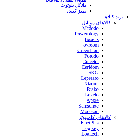
دانگل بلوتوث
تمیز کننده
برند کالاها
کالاهای موبایل
Mcdodo
Powerology
Baseus
joyroom
GreenLion
Porodo
Coteetci
Earldom
SKG
Lepresso
Xiaomi
Rtako
Levelo
Apple
Samsunge
Mocoson
کالاهای کامپیوتر
KnetPlus
Logikey
Logitech