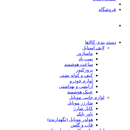
فروشگاه
دسته بندی کالاها
لایف استایل
ماساژور
پمپ باد
ساعت هوشمند
پروژکتور
کیف و کوله پشتی
لوازم خودرو
آرایشی و بهداشتی
عینک هوشمند
لوازم جانبی موبایل
شارژر موبایل
کابل شارژ
پاور بانک
هولدر موبایل (نگهدارنده)
قاب و گلس