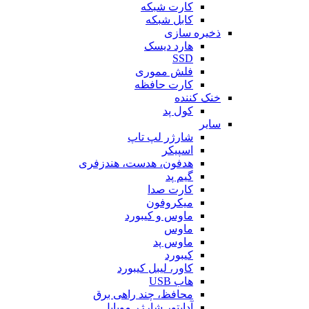
کارت شبکه
کابل شبکه
ذخیره سازی
هارد دیسک
SSD
فلش مموری
کارت حافظه
خنک کننده
کول پد
سایر
شارژر لپ تاپ
اسپیکر
هدفون، هدست، هندزفری
گیم پد
کارت صدا
میکروفون
ماوس و کیبورد
ماوس
ماوس پد
کیبورد
کاور، لیبل کیبورد
هاب USB
محافظ، چند راهی برق
آداپتور شارژر موبایل