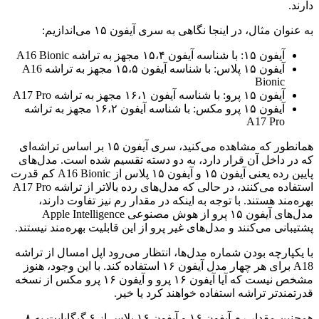
دارند.
به عنوان مثال، در اینجا نگاهی به سری آیفون ۱۵ می‌اندازیم:
آیفون ۱۵: با شناسه آیفون ۱۵،۴ مجهز به تراشه A16 Bionic
آیفون ۱۵ پلاس: با شناسه آیفون ۱۵،۵ مجهز به تراشه A16
Bionic
آیفون ۱۵ پرو: با شناسه آیفون ۱۶،۱ مجهز به تراشه A17 Pro
آیفون ۱۵ پرو مکس: با شناسه آیفون ۱۶،۲ مجهز به تراشه
A17 Pro
همانطور که مشاهده می‌کنید، سری آیفون ۱۵ بر اساس تراشه‌ای
که در داخل آن قرار دارد، به دو دسته تقسیم شده‌ است. مدل‌های
پایین رده یعنی آیفون ۱۵ و آیفون ۱۵ پلاس از A16 Bionic کم قدرت
استفاده می‌کنند، در حالی که مدل‌های رده بالاتر از تراشه A17 Pro
بهره‌مند هستند. با توجه به اینکه در مقدار رم نیز تفاوت دارند،
مدل‌های آیفون ۱۵ پرو از هوش مصنوعی Apple Intelligence
پشتیبانی می‌کنند و مدل‌های غیر پرو از این قابلیت بهره‌مند نیستند.
با یکپارچه بودن شماره مدل‌ها، انتظار می‌رود اپل امسال از تراشه
A18 برای هر چهار مدل آیفون ۱۶ استفاده کند. با این وجود، هنوز
مشخص نیست که آیا آیفون ۱۶ پرو و ​​آیفون ۱۶ پرو مکس از نسخه
قدرتمندتر تراشه استفاده خواهند کرد یا خیر.
همچنین مقدار رم آیفون ۱۶ و آیفون ۱۶ پلاس از ۶ گیگابایت به ۸