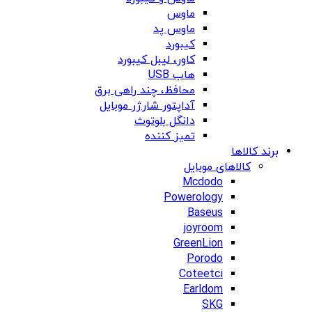
ماوس
ماوس پد
کیبورد
کاور، لیبل کیبورد
هاب USB
محافظ، چند راهی برق
آداپتور شارژر موبایل
دانگل بلوتوث
تمیز کننده
برند کالاها
کالاهای موبایل
Mcdodo
Powerology
Baseus
joyroom
GreenLion
Porodo
Coteetci
Earldom
SKG