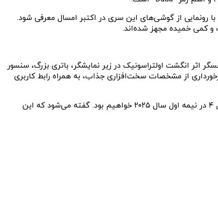
ان از اسم رمز “Haotian” بهره می‌برد. پردازنده اسنپدراگون ۸ نسل ۴ قرار است همزمان با رونمایی از گوشی‌های این سری در اکتبر امسال معرفی شود.
ی ۱۵ ایجاد شده است. تمام مدل‌های این سری از حسگر اثر انگشت اولتراسونیک در زیر نمایشگر، باتری بزرگ، سنسور
ت بیشتر در برابر آب برخوردار خواهند بود. همچنین انتظار می‌رود که گوشی‌های سری شیائومی ۱۵ علاوه‌بر برخورداری از مشخصات سخت‌افزاری جذاب، به همراه رابط کاربری
البته بعید است که گوشی شیائومی ۱۵ اولترا در سال میلادی جاری رونمایی شود و احتمالا شاهد معرفی آن با تراشه اسنپدراگون ۸ نسل ۴ در نیمه اول سال ۲۰۲۵ خواهیم بود. گفته می‌شود که این