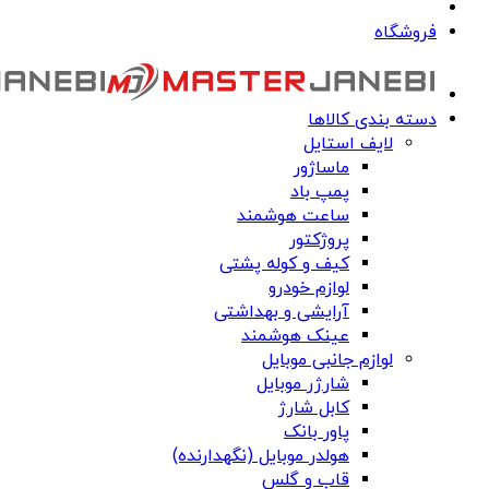
فروشگاه
دسته بندی کالاها
لایف استایل
ماساژور
پمپ باد
ساعت هوشمند
پروژکتور
کیف و کوله پشتی
لوازم خودرو
آرایشی و بهداشتی
عینک هوشمند
لوازم جانبی موبایل
شارژر موبایل
کابل شارژ
پاور بانک
هولدر موبایل (نگهدارنده)
قاب و گلس