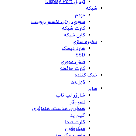
تبدیل Display Port
شبکه
مودم
سویچ، روتر، اکسس پوینت
کارت شبکه
کابل شبکه
ذخیره سازی
هارد دیسک
SSD
فلش مموری
کارت حافظه
خنک کننده
کول پد
سایر
شارژر لپ تاپ
اسپیکر
هدفون، هدست، هندزفری
گیم پد
کارت صدا
میکروفون
ماوس و کیبورد