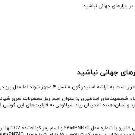
این افشاگر در آن ز
 دارای شماره مدل ۲۴۱۲۹PN74C و اسم رمز “Dada” است.