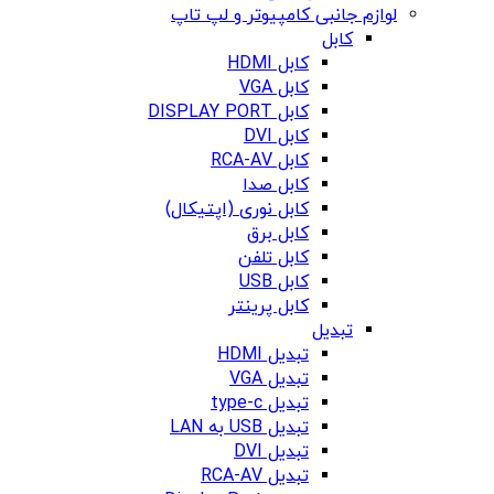
لوازم جانبی کامپیوتر و لپ تاپ
کابل
کابل HDMI
کابل VGA
کابل DISPLAY PORT
کابل DVI
کابل RCA-AV
کابل صدا
کابل نوری (اپتیکال)
کابل برق
کابل تلفن
کابل USB
کابل پرینتر
تبدیل
تبدیل HDMI
تبدیل VGA
تبدیل type-c
تبدیل USB به LAN
تبدیل DVI
تبدیل RCA-AV