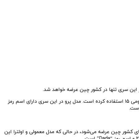
افشاگری به نام Experience More مدعی شده بود که شیائومی از نام شخصیت‌های اساطیری به عنوان اسم رمز محصولات سری شیائومی ۱۵ استفاده کرده است. مدل پرو در این سری دارای اسم رمز
مان همچنین اعلام کرده بود که گوشی شیائومی ۱۵ پرو با شماره مدل ۲۴۱۰۱PNB7C و اسم رمز کوتاه‌شده O2 تنها برای کشور چین عرضه می‌شود، در حالی که مدل معمولی و اولترا این