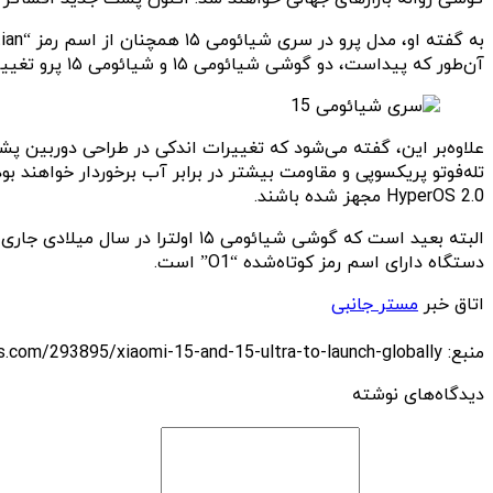
آن‌طور که پیداست، دو گوشی شیائومی ۱۵ و شیائومی ۱۵ پرو تغییر چندانی در زمینه نظر طراحی به همراه ندارند و به یک نمایشگر تخت و کمی خمیده مجهز شده‌اند.
HyperOS 2.0 مجهز شده باشند.
دستگاه دارای اسم رمز کوتاه‌شده “O1” است.
اتاق خبر
مستر جانبی
منبع: https://techfars.com/293895/xiaomi-15-and-15-ultra-to-launch-globally/
دیدگاه‌های نوشته