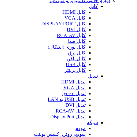
لوازم جانبی کامپیوتر و لپ تاپ
کابل
کابل HDMI
کابل VGA
کابل DISPLAY PORT
کابل DVI
کابل RCA-AV
کابل صدا
کابل نوری (اپتیکال)
کابل برق
کابل تلفن
کابل USB
کابل پرینتر
تبدیل
تبدیل HDMI
تبدیل VGA
تبدیل type-c
تبدیل USB به LAN
تبدیل DVI
تبدیل RCA-AV
تبدیل Display Port
شبکه
مودم
سویچ، روتر، اکسس پوینت