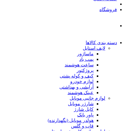
فروشگاه
دسته بندی کالاها
لایف استایل
ماساژور
پمپ باد
ساعت هوشمند
پروژکتور
کیف و کوله پشتی
لوازم خودرو
آرایشی و بهداشتی
عینک هوشمند
لوازم جانبی موبایل
شارژر موبایل
کابل شارژ
پاور بانک
هولدر موبایل (نگهدارنده)
قاب و گلس