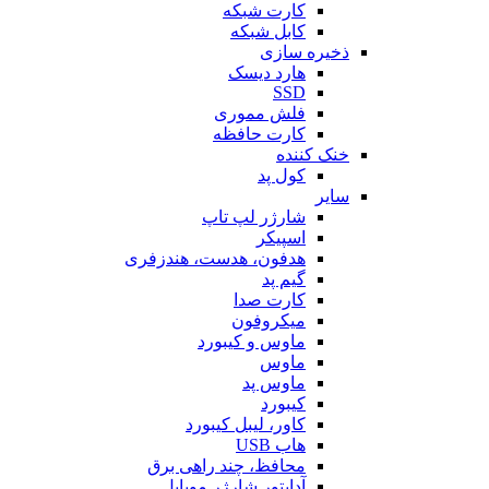
کارت شبکه
کابل شبکه
ذخیره سازی
هارد دیسک
SSD
فلش مموری
کارت حافظه
خنک کننده
کول پد
سایر
شارژر لپ تاپ
اسپیکر
هدفون، هدست، هندزفری
گیم پد
کارت صدا
میکروفون
ماوس و کیبورد
ماوس
ماوس پد
کیبورد
کاور، لیبل کیبورد
هاب USB
محافظ، چند راهی برق
آداپتور شارژر موبایل