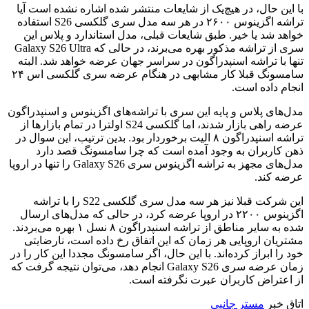
با این حال، در هیچ‌یک از شایعات منتشر شده اشاره نشده است آیا
تراشه اگزینوس ۲۶۰۰ در هر سه مدل سری گلکسی S26 استفاده
خواهد شد یا خیر. طبق شایعات قبلی، مدل استاندارد و پلاس این
سری از تراشه مذکور بهره می‌برند، در حالی که Galaxy S26 Ultra
تنها با تراشه اسنپدراگون در سراسر جهان عرضه خواهد شد. البته
سامسونگ قبلا کار مشابهی در هنگام عرضه سری گلکسی اس ۲۴
انجام داده است.
مدل‌های پلاس و پایه این سری با تراشه‌های اگزینوس و اسنپدراگون
عرضه راهی بازار شدند، اما گلکسی S24 اولترا در تمام بازارها از
تراشه اسنپدراگون ۸ الیت برخوردار بود. بدین ترتیب، این سوال در
ذهن کاربران به وجود آمده است که چرا سامسونگ قصد دارد
مدل‌های مجهز به تراشه اگزینوس سری Galaxy S26 را تنها در اروپا
عرضه کند.
این شرکت قبلا نیز هر سه مدل سری گلکسی S22 را با تراشه
اگزینوس ۲۲۰۰ در اروپا عرضه کرد، در حالی که مدل‌های ارسال
شده به سایر مناطق از تراشه اسنپدراگون ۸ نسل ۱ بهره می‌بردند.
مشتریان اروپایی هر زمان که این اتفاق رخ داده است، نارضایتی
خود را ابراز کرده‌اند. با این حال، اگر سامسونگ مجددا این کار را در
زمان عرضه سری Galaxy S26 انجام دهد، می‌توان نتیجه گرفت که
از اعتراض کاربران عبرت نگرفته است.
اتاق خبر
مستر جانبی