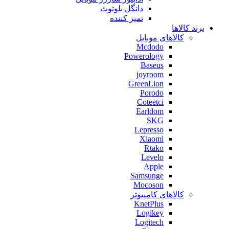
دانگل بلوتوث
تمیز کننده
برند کالاها
کالاهای موبایل
Mcdodo
Powerology
Baseus
joyroom
GreenLion
Porodo
Coteetci
Earldom
SKG
Lepresso
Xiaomi
Rtako
Levelo
Apple
Samsunge
Mocoson
کالاهای کامپیوتر
KnetPlus
Logikey
Logitech