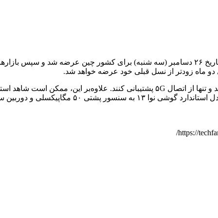
البته این‌ها تنها حدس و گمان هستند؛ گفتنی است که سری نوا ۱۲ در تاریخ ۲۶ دسامبر (سه شنبه) ب
وربین سلفی ۶۰ مگاپیکسلی مجهز خواهد بود.