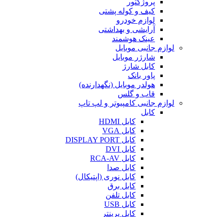
پروژکتور
کیف و کوله پشتی
لوازم خودرو
آرایشی و بهداشتی
عینک هوشمند
لوازم جانبی موبایل
شارژر موبایل
کابل شارژ
پاور بانک
هولدر موبایل (نگهدارنده)
قاب و گلس
لوازم جانبی کامپیوتر و لپ تاپ
کابل
کابل HDMI
کابل VGA
کابل DISPLAY PORT
کابل DVI
کابل RCA-AV
کابل صدا
کابل نوری (اپتیکال)
کابل برق
کابل تلفن
کابل USB
کابل پرینتر