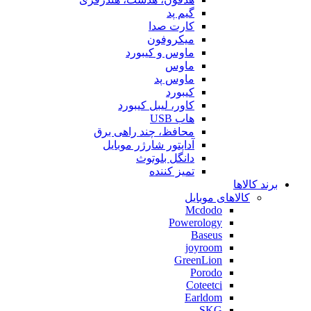
گیم پد
کارت صدا
میکروفون
ماوس و کیبورد
ماوس
ماوس پد
کیبورد
کاور، لیبل کیبورد
هاب USB
محافظ، چند راهی برق
آداپتور شارژر موبایل
دانگل بلوتوث
تمیز کننده
برند کالاها
کالاهای موبایل
Mcdodo
Powerology
Baseus
joyroom
GreenLion
Porodo
Coteetci
Earldom
SKG