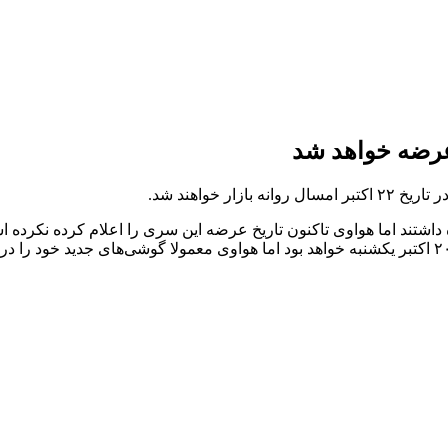
نوا ۱۳ در اواسط ماه اکتبر اشاره داشتند اما هواوی تاکنون تاریخ عرضه این سری را اع