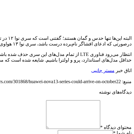
درصورتی که ادعای افشاگر نام‌برده درست باشد، سری نوا ۱۳ هواوی دو ماه زودتر از نسل قبلی خود عرضه خواهد شد.
حداقل مدل‌های استاندارد، پرو و اولترا باشیم. شایعه شده است که مدل استاندارد گوشی نوا ۱۳ به سنسور پشتی ۵۰ مگاپیکسلی و د
اتاق خبر
مستر جانبی
منبع: https://techfars.com/301868/huawei-nova13-series-could-arrive-on-october22/
دیدگاه‌های نوشته
محتوای دیدگاه
*
نام شما
*