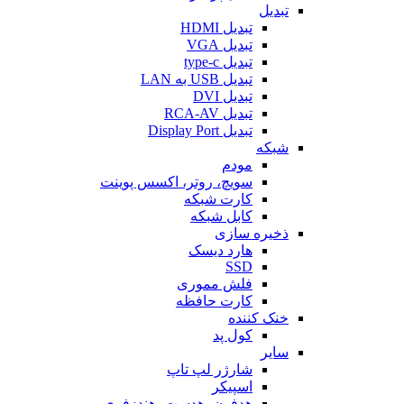
تبدیل
تبدیل HDMI
تبدیل VGA
تبدیل type-c
تبدیل USB به LAN
تبدیل DVI
تبدیل RCA-AV
تبدیل Display Port
شبکه
مودم
سویچ، روتر، اکسس پوینت
کارت شبکه
کابل شبکه
ذخیره سازی
هارد دیسک
SSD
فلش مموری
کارت حافظه
خنک کننده
کول پد
سایر
شارژر لپ تاپ
اسپیکر
هدفون، هدست، هندزفری