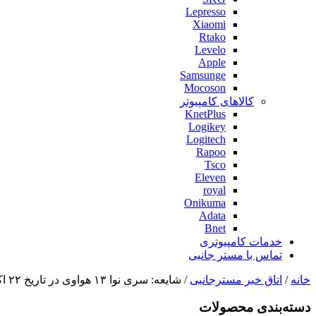
Lepresso
Xiaomi
Rtako
Levelo
Apple
Samsunge
Mocoson
کالاهای کامپیوتر
KnetPlus
Logikey
Logitech
Rapoo
Tsco
Eleven
royal
Onikuma
Adata
Bnet
خدمات کامپیوتری
تماس با مستر جانبی
خانه
/
اتاق خبر مسترجانبی
/ شایعه: سری نوا ۱۳ هواوی در تاریخ ۲۲ اکتبر عرضه خواهد شد
دسته‌بندی‌ محصولات