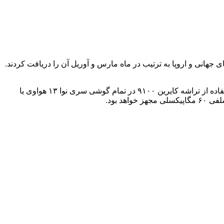
رای کشور چین عرضه شد و سپس بازارهای جهانی و اروپا به ترتیب در ماه مارس و آوریل آن را دریافت کردند.
انتظار می‌رود فناوری LTE از تمام مدل‌های این سری حذف شده باشد و تنها از اتصال ۵G پشتیبانی کنند. علاوه‌بر این، ممکن است شاهد استفاده از تراشه کایرین ۹۱۰۰ در تمام گوشی سری نوا ۱۳ هواوی یا