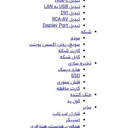
تبدیل type-c
تبدیل USB به LAN
تبدیل DVI
تبدیل RCA-AV
تبدیل Display Port
شبکه
مودم
سویچ، روتر، اکسس پوینت
کارت شبکه
کابل شبکه
ذخیره سازی
هارد دیسک
SSD
فلش مموری
کارت حافظه
خنک کننده
کول پد
سایر
شارژر لپ تاپ
اسپیکر
هدفون، هدست، هندزفری