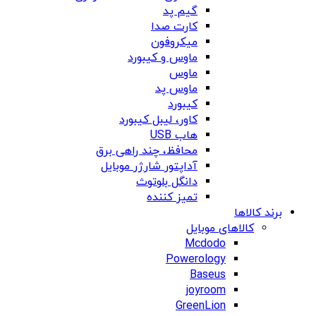
گیم پد
کارت صدا
میکروفون
ماوس و کیبورد
ماوس
ماوس پد
کیبورد
کاور، لیبل کیبورد
هاب USB
محافظ، چند راهی برق
آداپتور شارژر موبایل
دانگل بلوتوث
تمیز کننده
برند کالاها
کالاهای موبایل
Mcdodo
Powerology
Baseus
joyroom
GreenLion