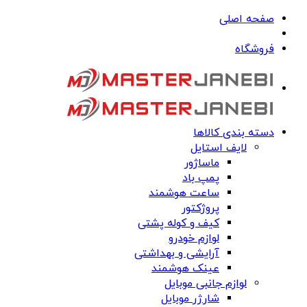
صفحه اصلی
فروشگاه
دسته بندی کالاها
لایف استایل
ماساژور
پمپ باد
ساعت هوشمند
پروژکتور
کیف و کوله پشتی
لوازم خودرو
آرایشی و بهداشتی
عینک هوشمند
لوازم جانبی موبایل
شارژر موبایل