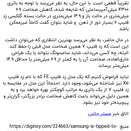
تقریباً قطعی است. با این حال، به نظر می‌رسد با توجه به باتری
۴۳۰۰ میلی‌آمپرساعتی که شایعه شده، کاهش ضخامت ۶.۹
میلی‌متری در حالت باز و ۱۴.۹ میلی‌متری در حالت بسته گلکسی زد
فلیپ ۶ بسیار دور از ذهن و شاید بتوان گفت کاملاً غیرممکن
باشد.
در حال حاضر، به نظر می‌رسد بهترین انتظاری که می‌توان داشت
این است که زد فلیپ ۷ همین ضخامت مدل قبلی را حفظ کند.
البته، چه کسی می‌داند، شاید سامسونگ بتواند با یک طراحی
خارق‌العاده، ضخامت آن را به کمتر از ۶.۹ میلی‌متر یا حداقل ۱۴.۹
میلی‌متر برساند.
نباید فراموش کنیم که یک مدل زد فلیپ FE که با نام زد فلیپ
Xe نیز شناخته می‌شود، وجود دارد. احتمالاً این مدل در مقایسه با
زد فلیپ ۷ از یک باتری به مراتب کوچکتر بهره خواهد برد و به
همین دلیل می‌تواند باعث کاهش ضخامت برادر بزرگتر، گران‌تر و
پیچیده‌تر خود نیز بشود.
اتاق خبر
مستر جانبی
منبع: https://diginoy.com/324663/samsung-is-tipped-to-