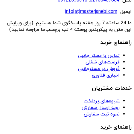
تلفن
02166467684
,
09122590310
ایمیل
info[at]masterjanebi.com
ما 24 ساعته 7 روز هفته پاسخگوی شما هستیم. (برای ویرایش
این متن به پیکربندی پوسته > تب برچسب‌ها مراجعه نمایید.)
راهنمای خرید
تماس با مستر جانبی
فرصت‌های شغلی
فروش در مسترجانبی
اخباری فناوری
خدمات مشتریان
شیوه‌های پرداخت
رویه ارسال سفارش
نحوه ثبت سفارش
راهنمای خرید