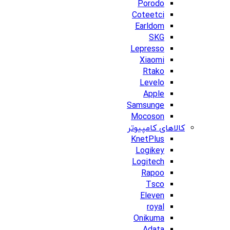
Porodo
Coteetci
Earldom
SKG
Lepresso
Xiaomi
Rtako
Levelo
Apple
Samsunge
Mocoson
کالاهای کامپیوتر
KnetPlus
Logikey
Logitech
Rapoo
Tsco
Eleven
royal
Onikuma