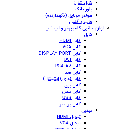
کابل شارژ
پاور بانک
هولدر موبایل (نگهدارنده)
قاب و گلس
لوازم جانبی کامپیوتر و لپ تاپ
کابل
کابل HDMI
کابل VGA
کابل DISPLAY PORT
کابل DVI
کابل RCA-AV
کابل صدا
کابل نوری (اپتیکال)
کابل برق
کابل تلفن
کابل USB
کابل پرینتر
تبدیل
تبدیل HDMI
تبدیل VGA