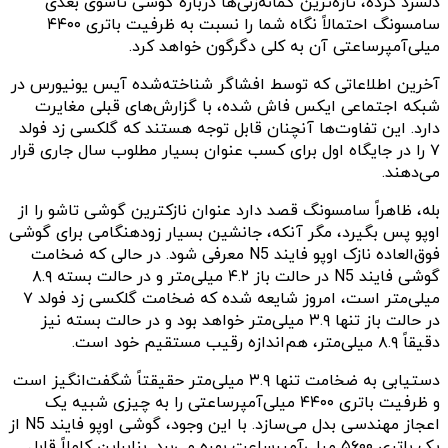
دلسرد کرده، تازه‌ترین گمانه‌زنی‌ها درباره گوشی تاشوی بعدی
سامسونگ احتمالاً نگاه شما را نسبت به ظرفیت باتری ۴۴۰۰
میلی‌آمپرساعتی آن به کلی دگرگون خواهد کرد.
آخرین اطلاعاتی که توسط افشاگر شناخته‌شده آیس یونیورس در
شبکه اجتماعی ایکس فاش شده، با گزارش‌های قبلی مغایرت
دارد. این تفاوت‌ها آنچنان قابل توجه هستند که گلکسی زد فولد
۷ را در جایگاه اول برای کسب عنوان بسیار مطلوب سال جاری قرار
می‌دهند.
بله، ظاهراً سامسونگ قصد دارد عنوان نازکترین گوشی تاشو را از
اوپو پس بگیرد، مگر آنکه، جانشین بسیار زودهنگامی برای گوشی
فوق‌العاده نازک اوپو فایند N5 معرفی شود. در حالی که ضخامت
گوشی فایند N5 در حالت باز ۴.۲ میلی‌متر و در حالت بسته ۸.۹
میلی‌متر است، امروز شایعه شده که ضخامت گلکسی زد فولد ۷
در حالت باز تنها ۳.۹ میلی‌متر خواهد بود و در حالت بسته نیز
دقیقاً ۸.۹ میلی‌متر، هم‌اندازه رقیب مستقیم خود است.
دستیابی به ضخامت تنها ۳.۹ میلی‌متر حقیقتاً شگفت‌انگیز است
و ظرفیت باتری ۴۴۰۰ میلی‌آمپرساعتی را به چیزی شبیه یک
اعجاز مهندسی بدل می‌سازد. با این وجود، گوشی اوپو فایند N5 از
یک باتری ۵۶۰۰ میلی‌آمپرساعت بهره می‌برد. بنابراین کاملاً قابل