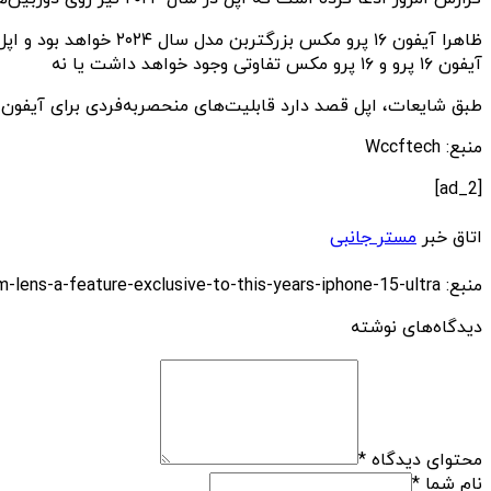
ظاهرا آیفون ۱۶ پرو‌ م
آیفون ۱۶ پرو و ۱۶ پرو مکس تفاوتی وجود خواهد داشت یا نه‌
طبق شایعات، اپل قصد دارد قابلیت‌های منحصربه‌فردی برای آیفون ۱۵ اولترا ارائه کند و باید منتظر بمامیم و بیینیم که اطلاعات امروز چقدر واقعیت خواهند داشت
منبع: Wccftech
[ad_2]
اتاق خبر
مستر جانبی
منبع: https://techfars.com/244698/apples-2024-iphone-16-pro-models-to-both-feature-a-periscope-zoom-lens-a-feature-exclusive-to-this-years-iphone-15-ultra/
دیدگاه‌های نوشته
محتوای دیدگاه
*
نام شما
*