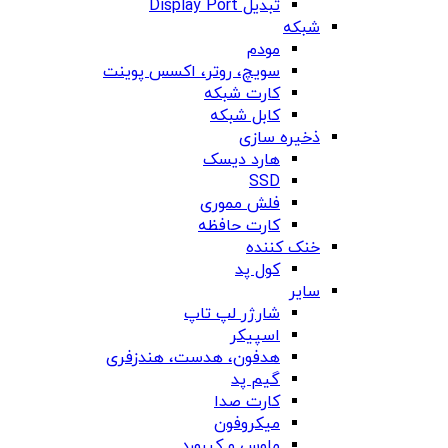
تبدیل Display Port
شبکه
مودم
سویچ، روتر، اکسس پوینت
کارت شبکه
کابل شبکه
ذخیره سازی
هارد دیسک
SSD
فلش مموری
کارت حافظه
خنک کننده
کول پد
سایر
شارژر لپ تاپ
اسپیکر
هدفون، هدست، هندزفری
گیم پد
کارت صدا
میکروفون
ماوس و کیبورد