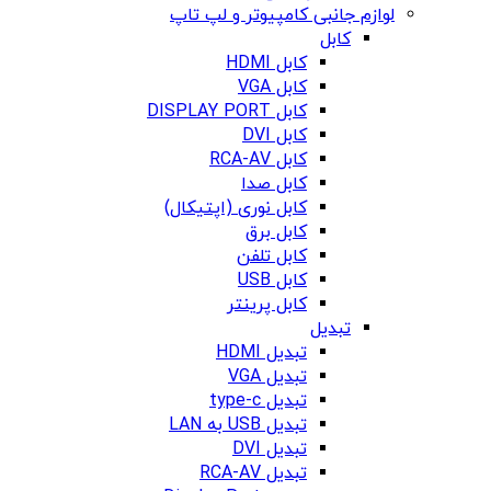
لوازم جانبی کامپیوتر و لپ تاپ
کابل
کابل HDMI
کابل VGA
کابل DISPLAY PORT
کابل DVI
کابل RCA-AV
کابل صدا
کابل نوری (اپتیکال)
کابل برق
کابل تلفن
کابل USB
کابل پرینتر
تبدیل
تبدیل HDMI
تبدیل VGA
تبدیل type-c
تبدیل USB به LAN
تبدیل DVI
تبدیل RCA-AV