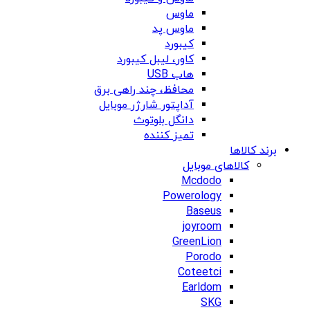
ماوس
ماوس پد
کیبورد
کاور، لیبل کیبورد
هاب USB
محافظ، چند راهی برق
آداپتور شارژر موبایل
دانگل بلوتوث
تمیز کننده
برند کالاها
کالاهای موبایل
Mcdodo
Powerology
Baseus
joyroom
GreenLion
Porodo
Coteetci
Earldom
SKG