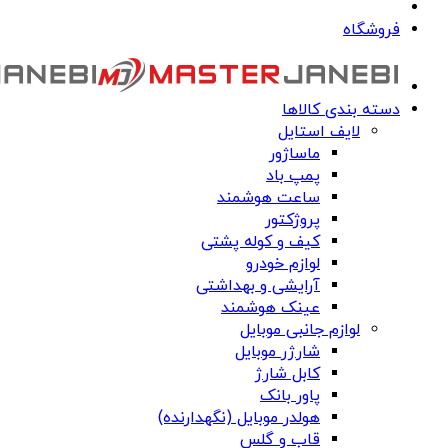
فروشگاه
دسته بندی کالاها
لایف استایل
ماساژور
پمپ باد
ساعت هوشمند
پروژکتور
کیف و کوله پشتی
لوازم خودرو
آرایشی و بهداشتی
عینک هوشمند
لوازم جانبی موبایل
شارژر موبایل
کابل شارژ
پاور بانک
هولدر موبایل (نگهدارنده)
قاب و گلس