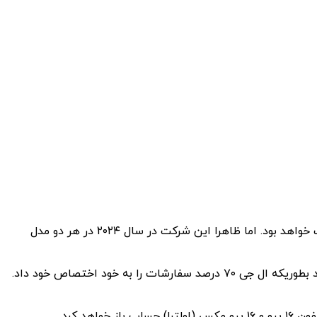
اپل قرار است امسال سری آیفون ۱۵ را معرفی کند و گفته می‌شود که فقط گوشی آیفون ۱۵ پرو مکس (اولترا) مجهز به دوربین ‌پریسکوپ خواهد بود. اما ظاهرا این شرکت در سال ۲۰۲۴ در هر دو مدل
طبق یک گزارش جدید، اپل در گوشی آیفون ۱۵ اولترا از لنزهای پریسکوپ ساخت LG Innotek و Jahwa Electronics استفاده خواهد کرد بطوریکه ال جی ۷۰ درصد سفارشات را به خود اختصاص خود داد.