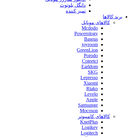
دانگل بلوتوث
تمیز کننده
برند کالاها
کالاهای موبایل
Mcdodo
Powerology
Baseus
joyroom
GreenLion
Porodo
Coteetci
Earldom
SKG
Lepresso
Xiaomi
Rtako
Levelo
Apple
Samsunge
Mocoson
کالاهای کامپیوتر
KnetPlus
Logikey
Logitech