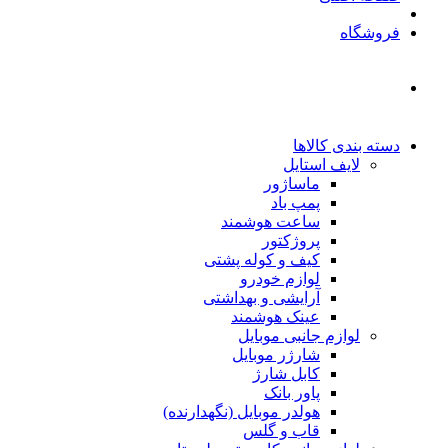
فروشگاه
دسته بندی کالاها
لایف استایل
ماساژور
پمپ باد
ساعت هوشمند
پروژکتور
کیف و کوله پشتی
لوازم خودرو
آرایشی و بهداشتی
عینک هوشمند
لوازم جانبی موبایل
شارژر موبایل
کابل شارژ
پاور بانک
هولدر موبایل (نگهدارنده)
قاب و گلس