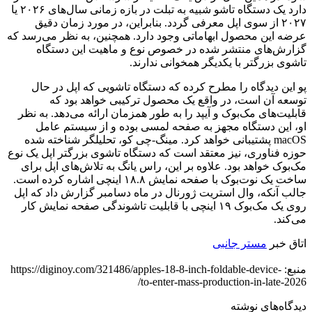
دارد یک دستگاه تاشو شبیه به تبلت در بازه زمانی سال‌های ۲۰۲۶ یا
۲۰۲۷ از سوی اپل معرفی گردد. بنابراین، در مورد زمان دقیق
عرضه این محصول ابهاماتی وجود دارد. همچنین، به نظر می‌رسد که
گزارش‌های منتشر شده در خصوص نوع و ماهیت این دستگاه
تاشوی بزرگتر با یکدیگر همخوانی ندارند.
پو این دیدگاه را مطرح کرده که دستگاه تاشویی که اپل در حال
توسعه آن است، در واقع یک محصول ترکیبی خواهد بود که
قابلیت‌های مک‌بوک و آیپد را به طور همزمان ارائه می‌دهد. به نظر
او، این دستگاه مجهز به صفحه لمسی بوده و از سیستم عامل
macOS پشتیبانی خواهد کرد. مینگ-چی کو، تحلیلگر شناخته شده
حوزه فناوری، نیز معتقد است که دستگاه تاشوی بزرگتر اپل یک نوع
مک‌بوک خواهد بود. علاوه بر این، راس یانگ به تلاش‌های اپل برای
ساخت یک نوت‌بوک با صفحه نمایش ۱۸.۸ اینچی اشاره کرده است.
جالب آنکه، وال استریت ژورنال در ماه دسامبر گزارش داد که اپل
روی یک مک‌بوک ۱۹ اینچی با قابلیت تاشوندگی صفحه نمایش کار
می‌کند.
اتاق خبر
مستر جانبی
منبع: https://diginoy.com/321486/apples-18-8-inch-foldable-device-
to-enter-mass-production-in-late-2026/
دیدگاه‌های نوشته