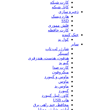
کارت شبکه
کابل شبکه
ذخیره سازی
هارد دیسک
SSD
فلش مموری
کارت حافظه
خنک کننده
کول پد
سایر
شارژر لپ تاپ
اسپیکر
هدفون، هدست، هندزفری
گیم پد
کارت صدا
میکروفون
ماوس و کیبورد
ماوس
ماوس پد
کیبورد
کاور، لیبل کیبورد
هاب USB
محافظ، چند راهی برق
آداپتور شارژر موبایل