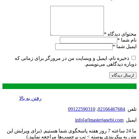
محتوای دیدگاه
*
نام شما
*
ایمیل شما
*
ذخیره نام، ایمیل و وبسایت من در مرورگر برای زمانی که
دوباره دیدگاهی می‌نویسم.
.
رفتن به بالا
تلفن
02166467684
,
09122590310
ایمیل
info[at]masterjanebi.com
ما 24 ساعته 7 روز هفته پاسخگوی شما هستیم. (برای ویرایش این
متن به پیکربندی پوسته > تب برچسب‌ها مراجعه نمایید.)