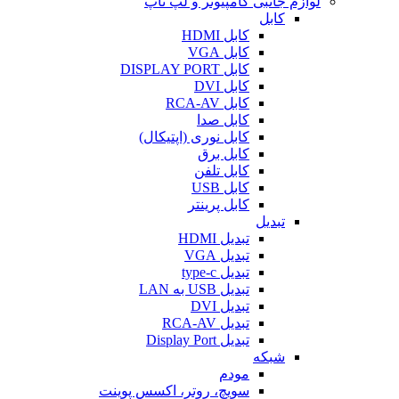
لوازم جانبی کامپیوتر و لپ تاپ
کابل
کابل HDMI
کابل VGA
کابل DISPLAY PORT
کابل DVI
کابل RCA-AV
کابل صدا
کابل نوری (اپتیکال)
کابل برق
کابل تلفن
کابل USB
کابل پرینتر
تبدیل
تبدیل HDMI
تبدیل VGA
تبدیل type-c
تبدیل USB به LAN
تبدیل DVI
تبدیل RCA-AV
تبدیل Display Port
شبکه
مودم
سویچ، روتر، اکسس پوینت