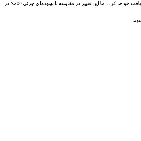
این تصمیم ممکن است برای بسیاری عجیب به نظر برسد. در همین حال، شایعات حاکی از آن است که مدل X200 پرو مینی یک رنگ جدید دریافت خواهد کرد، اما این تغییر در مقایسه با بهبودهای جزئی X200 در