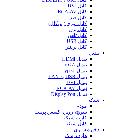
کابل DVI
کابل RCA-AV
کابل صدا
کابل نوری (اپتیکال)
کابل برق
کابل تلفن
کابل USB
کابل پرینتر
تبدیل
تبدیل HDMI
تبدیل VGA
تبدیل type-c
تبدیل USB به LAN
تبدیل DVI
تبدیل RCA-AV
تبدیل Display Port
شبکه
مودم
سویچ، روتر، اکسس پوینت
کارت شبکه
کابل شبکه
ذخیره سازی
هارد دیسک