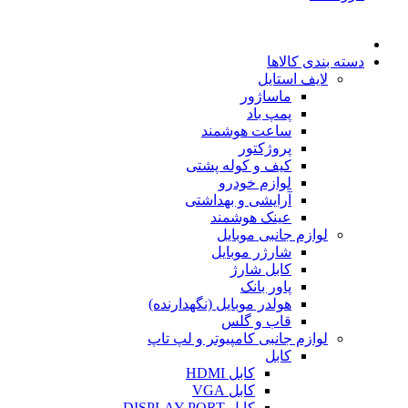
دسته بندی کالاها
لایف استایل
ماساژور
پمپ باد
ساعت هوشمند
پروژکتور
کیف و کوله پشتی
لوازم خودرو
آرایشی و بهداشتی
عینک هوشمند
لوازم جانبی موبایل
شارژر موبایل
کابل شارژ
پاور بانک
هولدر موبایل (نگهدارنده)
قاب و گلس
لوازم جانبی کامپیوتر و لپ تاپ
کابل
کابل HDMI
کابل VGA
کابل DISPLAY PORT