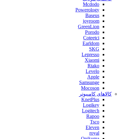
Mcdodo
Powerology
Baseus
joyroom
GreenLion
Porodo
Coteetci
Earldom
SKG
Lepresso
Xiaomi
Rtako
Levelo
Apple
Samsunge
Mocoson
کالاهای کامپیوتر
KnetPlus
Logikey
Logitech
Rapoo
Tsco
Eleven
royal
Onikuma