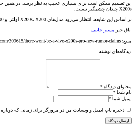
X200s چندان چشمگیر نیست.
بر اساس این شایعه، انتظار می‌رود مدل‌های X200s، X200 اولترا و X200 پرو مینی با رنگ جدید همگی به طور رسمی در ماه آوریل معرفی شوند.
اتاق خبر
مستر جانبی
منبع: https://techfars.com/309615/there-wont-be-a-vivo-x200s-pro-new-rumor-claims/
دیدگاه‌های نوشته
محتوای دیدگاه
*
نام شما
*
ایمیل شما
*
ذخیره نام، ایمیل و وبسایت من در مرورگر برای زمانی که دوباره 