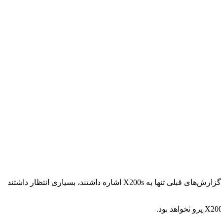
تا پیش از این شنیده بودیم که ویوو روی مدل X200s کار می‌کند که قرار است اواخر امسال با تراشه دایمنسیتی ۹۴۰۰+ معرفی شود. اگرچه گزارش‌های قبلی تنها به X200s اشاره داشتند، بسیاری انتظار داشتند