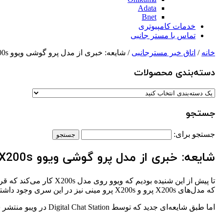
Adata
Bnet
خدمات کامپیوتری
تماس با مستر جانبی
خانه
/
اتاق خبر مسترجانبی
/ شایعه: خبری از مدل پرو گوشی ویوو X200s نیست
دسته‌بندی‌ محصولات
جستجو
جستجو برای:
شایعه: خبری از مدل پرو گوشی ویوو X200s نیست
که مدل‌های X200s پرو و X200s پرو مینی نیز در این سری وجود داشته باشند.
اما طبق شایعه‌ای جدید که توسط Digital Chat Station در ویبو منتشر شده، ویوو در حال حاضر تنها روی مدل X200s کار می‌کند و خبری از X200s پرو نخواهد بود.