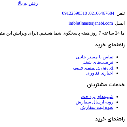
رفتن به بالا
تلفن
02166467684
,
09122590310
ایمیل
info[at]masterjanebi.com
ما 24 ساعته 7 روز هفته پاسخگوی شما هستیم. (برای ویرایش این متن به پیکربندی پوسته > تب برچسب‌ها مراجعه نمایید.)
راهنمای خرید
تماس با مستر جانبی
فرصت‌های شغلی
فروش در مسترجانبی
اخباری فناوری
خدمات مشتریان
شیوه‌های پرداخت
رویه ارسال سفارش
نحوه ثبت سفارش
راهنمای خرید