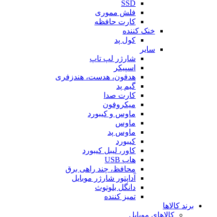
SSD
فلش مموری
کارت حافظه
خنک کننده
کول پد
سایر
شارژر لپ تاپ
اسپیکر
هدفون، هدست، هندزفری
گیم پد
کارت صدا
میکروفون
ماوس و کیبورد
ماوس
ماوس پد
کیبورد
کاور، لیبل کیبورد
هاب USB
محافظ، چند راهی برق
آداپتور شارژر موبایل
دانگل بلوتوث
تمیز کننده
برند کالاها
کالاهای موبایل