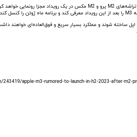
A1 و M3 قرار است با استفاده از فناوری ۳ نانومتری اپل ساخته شوند و عملکرد بسیار سریع و فو