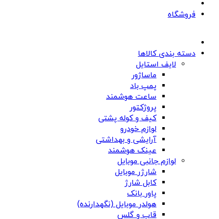
فروشگاه
دسته بندی کالاها
لایف استایل
ماساژور
پمپ باد
ساعت هوشمند
پروژکتور
کیف و کوله پشتی
لوازم خودرو
آرایشی و بهداشتی
عینک هوشمند
لوازم جانبی موبایل
شارژر موبایل
کابل شارژ
پاور بانک
هولدر موبایل (نگهدارنده)
قاب و گلس