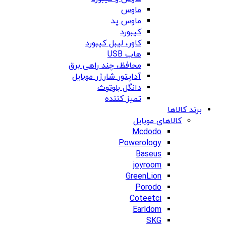
ماوس
ماوس پد
کیبورد
کاور، لیبل کیبورد
هاب USB
محافظ، چند راهی برق
آداپتور شارژر موبایل
دانگل بلوتوث
تمیز کننده
برند کالاها
کالاهای موبایل
Mcdodo
Powerology
Baseus
joyroom
GreenLion
Porodo
Coteetci
Earldom
SKG