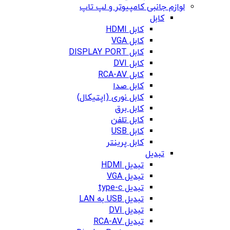
لوازم جانبی کامپیوتر و لپ تاپ
کابل
کابل HDMI
کابل VGA
کابل DISPLAY PORT
کابل DVI
کابل RCA-AV
کابل صدا
کابل نوری (اپتیکال)
کابل برق
کابل تلفن
کابل USB
کابل پرینتر
تبدیل
تبدیل HDMI
تبدیل VGA
تبدیل type-c
تبدیل USB به LAN
تبدیل DVI
تبدیل RCA-AV