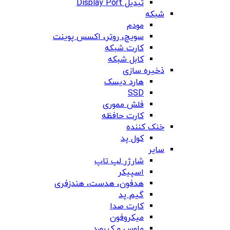
تبدیل Display Port
شبکه
مودم
سویچ، روتر، اکسس پوینت
کارت شبکه
کابل شبکه
ذخیره سازی
هارد دیسک
SSD
فلش مموری
کارت حافظه
خنک کننده
کول پد
سایر
شارژر لپ تاپ
اسپیکر
هدفون، هدست، هندزفری
گیم پد
کارت صدا
میکروفون
ماوس و کیبورد