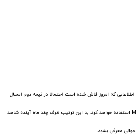
ین تراشه‌ پیشرفته با فناوری ۳ نانومتری معرفی کند. یکی از این تراشه‌ها، مدل M3 است که طبق اطلاعاتی که امروز فاش شده است احتمالا در نیمه دوم امسال
یک افشاگر به نام appleakation@ فاش کرده است که اپل در نیمه دوم ۲۰۲۳ در لپ‌تاپ‌‌های مک بوک پرو خود از تراشه فوق‌پیشرفته M3 استفاده خواهد کرد. به این ترتیب ظرف چند ماه آینده شاهد