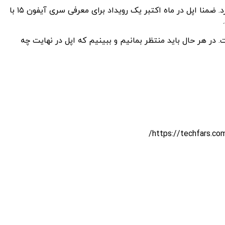
البته افشاگر مذکور گفته است که اپل قبل از معرفی تراشه M3، از تراشه‌های M2 پرو و M2 مکس در یک رویداد مجزا رونمایی خواهد کرد. ضمنا اپل در ماه اکتبر یک رویداد برای معرفی سری آیفون ۱۵ با
ق‌العاده‌ای خواهند داشت. در هر حال باید منتظر بمانیم و ببینیم که اپل در نهایت چه