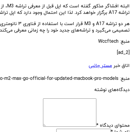
تراشه A17 برگزار خواهد کرد. لذا این احتمال وجود دارد که اپل تراشه M3 را بعد از این رویداد معرفی کند و برنامه ماه ژوئن را کنسل کند.
هر دو تراشه 7
تصمیمی می‌گیرد و تراشه‌های جدید خود را چه زمانی معرفی می‌کند.‌
منبع: Wccftech
[ad_2]
اتاق خبر
مستر جانبی
منبع: https://techfars.com/243419/apple-m3-rumored-to-launch-in-h2-2023-after-m2-pro-m2-max-go-official-for-updated-macbook-pro-models/
دیدگاه‌های نوشته
محتوای دیدگاه
*