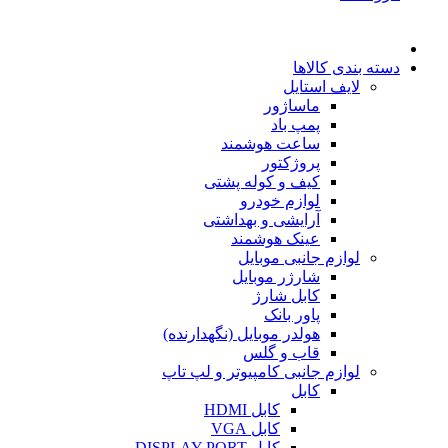
دسته بندی کالاها
لایف استایل
ماساژور
پمپ باد
ساعت هوشمند
پروژکتور
کیف و کوله پشتی
لوازم خودرو
آرایشی و بهداشتی
عینک هوشمند
لوازم جانبی موبایل
شارژر موبایل
کابل شارژ
پاور بانک
هولدر موبایل (نگهدارنده)
قاب و گلس
لوازم جانبی کامپیوتر و لپ تاپ
کابل
کابل HDMI
کابل VGA
کابل DISPLAY PORT