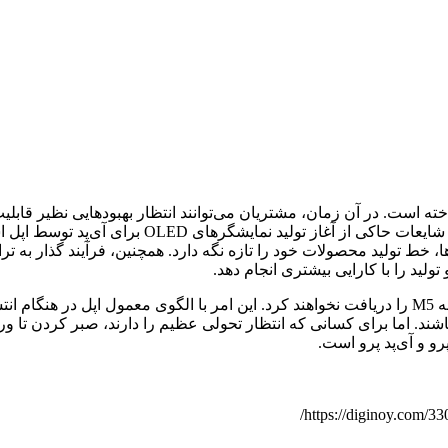
سایر مک‌ها، مانند مک‌بوک ایر، مک مینی یا آی‌مک، تا اواخر ۲۰۲۶ تراشه M5 را دریافت نخواهند کرد. ای