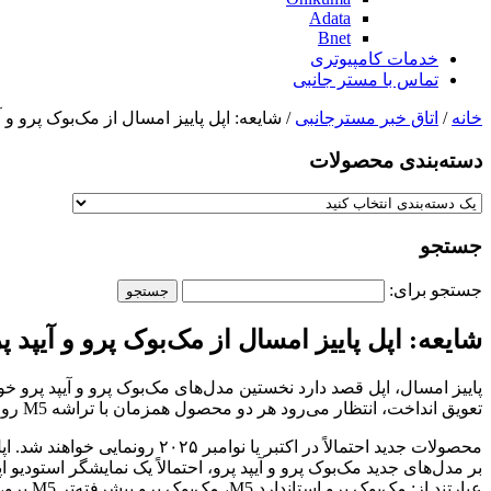
Adata
Bnet
خدمات کامپیوتری
تماس با مستر جانبی
خانه
/
اتاق خبر مسترجانبی
/ شایعه: اپل پاییز امسال از مک‌بوک پرو و آیپد پرو با تر
دسته‌بندی‌ محصولات
جستجو
جستجو برای:
شایعه: اپل پاییز امسال از مک‌بوک پرو و آیپد پرو با تراشه M5
تعویق انداخت، انتظار می‌رود هر دو محصول همزمان با تراشه M5 روانه بازار شوند.
محصولات جدید احتمالاً در اکت
عبارتند از: مک‌بوک پرو استاندارد M5، مک‌بوک پرو پیشرفته‌تر M5 پرو، و مک‌بوک پرو پریمیوم M5 مکس. هرچند اپل تراشه را بهبود خواهد بخشید، اما بقیه طراحی عمدتاً بدون تغییر باقی خواهد ماند.