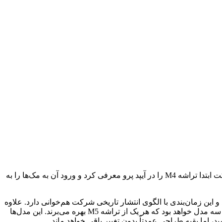
پاییز امسال، اپل قصد دارد نخستین مدل‌های مک‌بوک پرو و آیپد پرو خود را با پردازنده جدید M5 معرفی کند. برخلاف سال گذشته که این شرکت ابتدا تراشه M4 را در آیپد پرو معرفی کرد و ورود آن به مک‌ها را به
پاییز منتشر می‌کند و این زمان‌بندی با الگوی انتشار تاریخی شرکت هم‌خوانی دارد. علاوه
بر مدل‌های جدید مک‌بوک پرو و آیپد پرو، احتمالاً یک نمایشگر استودیو اپل بازطراحی‌شده نیز عرضه خواهد شد. سری جدید مک‌بوک پرو شامل سه مدل خواهد بود که هر یک از تراشه M5 بهره می‌برند. این مدل‌ها