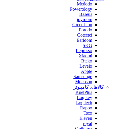
Mcdodo
Powerology
Baseus
joyroom
GreenLion
Porodo
Coteetci
Earldom
SKG
Lepresso
Xiaomi
Rtako
Levelo
Apple
Samsunge
Mocoson
کالاهای کامپیوتر
KnetPlus
Logikey
Logitech
Rapoo
Tsco
Eleven
royal
Onikuma