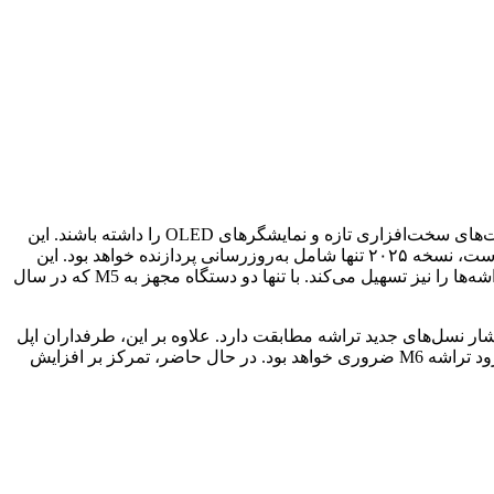
اپل تغییرات اساسی در طراحی یا نمایشگر را تا نسل M6 به تعویق انداخته است. در آن زمان، مشتریان می‌توانند انتظار بهبودهایی نظیر قابلیت‌های سخت‌افزاری تازه و نمایشگرهای OLED را داشته باشند. این
شرکت با آی‌پد پرو نیز همین رویه را در پیش گرفته است. در حالی که شایعات حاکی از آغاز تولید نمایشگرهای OLED برای آی‌پد توسط اپل است، نسخه ۲۰۲۵ تنها شامل به‌روزرسانی پردازنده خواهد بود. این
رویکرد به اپل امکان می‌دهد تا بدون بازطراحی سالانه تمامی دستگاه‌ها، خط تولید محصولات خود را تازه نگه دارد. همچنین، فرآیند گذار به تراشه‌ها را نیز تسهیل می‌کند. با تنها دو دستگاه مجهز به M5 که در سال
ن امر با الگوی معمول اپل در هنگام انتشار نسل‌های جدید تراشه مطابقت دارد. علاوه بر این، طرفداران اپل
می‌توانند در پاییز امسال منتظر ارتقاءهای عملکردی قدرتمند و جدید باشند. اما برای کسانی که انتظار تحولی عظیم را دارند، صبر کردن تا ورود تراشه M6 ضروری خواهد بود. در حال حاضر، تمرکز بر افزایش