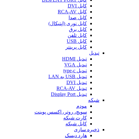
کابل DVI
کابل RCA-AV
کابل صدا
کابل نوری (اپتیکال)
کابل برق
کابل تلفن
کابل USB
کابل پرینتر
تبدیل
تبدیل HDMI
تبدیل VGA
تبدیل type-c
تبدیل USB به LAN
تبدیل DVI
تبدیل RCA-AV
تبدیل Display Port
شبکه
مودم
سویچ، روتر، اکسس پوینت
کارت شبکه
کابل شبکه
ذخیره سازی
هارد دیسک