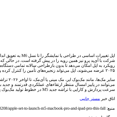
۲۰۲۵ عرضه می‌شوند، اپل می‌تواند زنجیره‌های تأمین را کنترل کرده و تولید را با کارایی بیشتری انجام دهد.
سرعت پردازش و کارایی با تراشه جدید M5 در خطوط تولید مک‌بوک پرو و آی‌پد پرو است.
اتاق خبر
مستر جانبی
منبع: https://diginoy.com/330208/apple-set-to-launch-m5-macbook-pro-and-ipad-pro-this-fall/