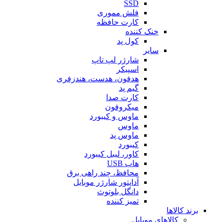
SSD
فلش مموری
کارت حافظه
خنک کننده
کول پد
سایر
شارژر لپ تاپ
اسپیکر
هدفون، هدست، هندزفری
گیم پد
کارت صدا
میکروفون
ماوس و کیبورد
ماوس
ماوس پد
کیبورد
کاور، لیبل کیبورد
هاب USB
محافظ، چند راهی برق
آداپتور شارژر موبایل
دانگل بلوتوث
تمیز کننده
برند کالاها
کالاهای موبایل