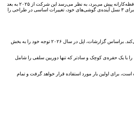
براساس شایعات، قرار نیست که این طراحی جدید تنها برای همین امسال باشد؛ برخلاف سال‌های اخیر که اپل تغییرات طراحی آیفون را محافظه‌کارانه پیش می‌برد، به نظر می‌رسد این شرکت از ۲۰۲۵ به بعد
(از آیفون ۱۷ تا ۱۹) هر سال شاهد تغییرات اساسی در طراحی خواهد بود. بر اساس گزارش‌های جدید از چین، شرکت اپل قصد دارد تا حداقل برای ۳ نسل آینده‌ی گوشی‌های خود، تغییرات اساسی در طراحی را
افشاگر معروف Digital Chat Station در آخرین پست خود، گزارشات مربوط به بازطراحی ماژول دوربین‌های آیفون در سال ۲۰۲۵ را تایید می‌کند. براساس گزارشات، اپل در سال ۲۰۲۶ توجه خود را به بخش
Iphon) ظاهرِ قرص‌مانند آشنا برای بخش دوربین جلو و Face ID را رها خواهد کرد و آن را با یک حفره‌ی کوچک و ساد‌تر که تنها دوربین سلفی را شامل
صفحه که برای مدتی طولانی شایعه شده است، برای اولین بار مورد استفاده قرار خواهد گرفت و تمام