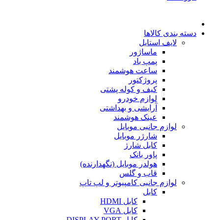
دسته بندی کالاها
لایف استایل
ماساژور
پمپ باد
ساعت هوشمند
پروژکتور
کیف و کوله پشتی
لوازم خودرو
آرایشی و بهداشتی
عینک هوشمند
لوازم جانبی موبایل
شارژر موبایل
کابل شارژ
پاور بانک
هولدر موبایل (نگهدارنده)
قاب و گلس
لوازم جانبی کامپیوتر و لپ تاپ
کابل
کابل HDMI
کابل VGA
کابل DISPLAY PORT