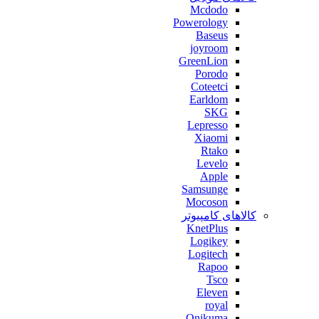
Mcdodo
Powerology
Baseus
joyroom
GreenLion
Porodo
Coteetci
Earldom
SKG
Lepresso
Xiaomi
Rtako
Levelo
Apple
Samsunge
Mocoson
کالاهای کامپیوتر
KnetPlus
Logikey
Logitech
Rapoo
Tsco
Eleven
royal
Onikuma