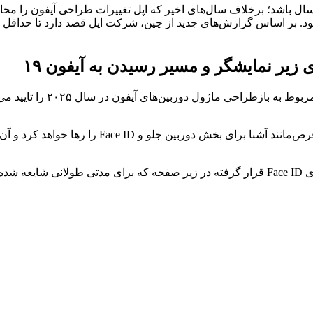
این افشاگری‌ها نشان می‌دهند که سری آیفون ۱۸ (e 18
و در مورد محل قرارگیری Face ID؛ براساس این افشاگری‌ها تکنولوژی Face ID قرار گرفته در زیر 