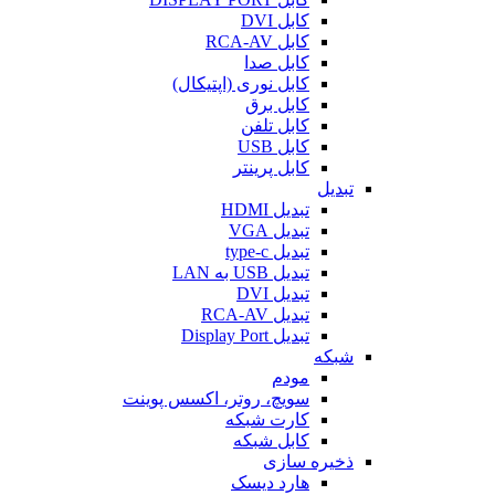
کابل DVI
کابل RCA-AV
کابل صدا
کابل نوری (اپتیکال)
کابل برق
کابل تلفن
کابل USB
کابل پرینتر
تبدیل
تبدیل HDMI
تبدیل VGA
تبدیل type-c
تبدیل USB به LAN
تبدیل DVI
تبدیل RCA-AV
تبدیل Display Port
شبکه
مودم
سویچ، روتر، اکسس پوینت
کارت شبکه
کابل شبکه
ذخیره سازی
هارد دیسک