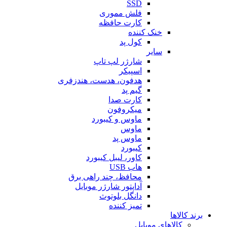
SSD
فلش مموری
کارت حافظه
خنک کننده
کول پد
سایر
شارژر لپ تاپ
اسپیکر
هدفون، هدست، هندزفری
گیم پد
کارت صدا
میکروفون
ماوس و کیبورد
ماوس
ماوس پد
کیبورد
کاور، لیبل کیبورد
هاب USB
محافظ، چند راهی برق
آداپتور شارژر موبایل
دانگل بلوتوث
تمیز کننده
برند کالاها
کالاهای موبایل