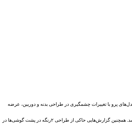
‌ترین تحول طراحی آیفون در سال‌های اخیر است. بر اساس گزارش‌های معتبر، آیفون ۱۷ (Iphone 17) به ویژه مدل‌های پرو با تغییرات چشمگیری در طراحی بدنه و دوربین، عرضه
لنزهای دوربین در سمت چپ قرار خواهند گرفت ولی فلش LED، میکروفن و سنسور LiDAR به سمت راستِ پشت گوشی منتقل خواهند شد. همچنین گزارش‌هایی حاکی از طراحی ۲رنگه در پشت گوشی‌ها در