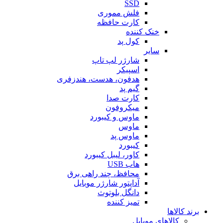
SSD
فلش مموری
کارت حافظه
خنک کننده
کول پد
سایر
شارژر لپ تاپ
اسپیکر
هدفون، هدست، هندزفری
گیم پد
کارت صدا
میکروفون
ماوس و کیبورد
ماوس
ماوس پد
کیبورد
کاور، لیبل کیبورد
هاب USB
محافظ، چند راهی برق
آداپتور شارژر موبایل
دانگل بلوتوث
تمیز کننده
برند کالاها
کالاهای موبایل