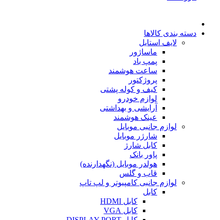
دسته بندی کالاها
لایف استایل
ماساژور
پمپ باد
ساعت هوشمند
پروژکتور
کیف و کوله پشتی
لوازم خودرو
آرایشی و بهداشتی
عینک هوشمند
لوازم جانبی موبایل
شارژر موبایل
کابل شارژ
پاور بانک
هولدر موبایل (نگهدارنده)
قاب و گلس
لوازم جانبی کامپیوتر و لپ تاپ
کابل
کابل HDMI
کابل VGA
کابل DISPLAY PORT