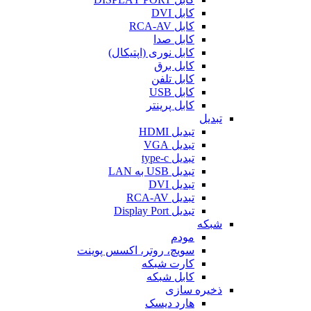
کابل DVI
کابل RCA-AV
کابل صدا
کابل نوری (اپتیکال)
کابل برق
کابل تلفن
کابل USB
کابل پرینتر
تبدیل
تبدیل HDMI
تبدیل VGA
تبدیل type-c
تبدیل USB به LAN
تبدیل DVI
تبدیل RCA-AV
تبدیل Display Port
شبکه
مودم
سویچ، روتر، اکسس پوینت
کارت شبکه
کابل شبکه
ذخیره سازی
هارد دیسک