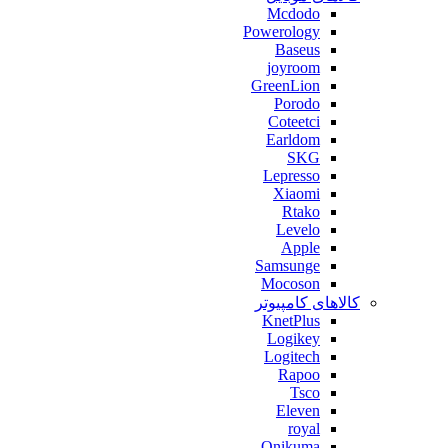
Mcdodo
Powerology
Baseus
joyroom
GreenLion
Porodo
Coteetci
Earldom
SKG
Lepresso
Xiaomi
Rtako
Levelo
Apple
Samsunge
Mocoson
کالاهای کامپیوتر
KnetPlus
Logikey
Logitech
Rapoo
Tsco
Eleven
royal
Onikuma