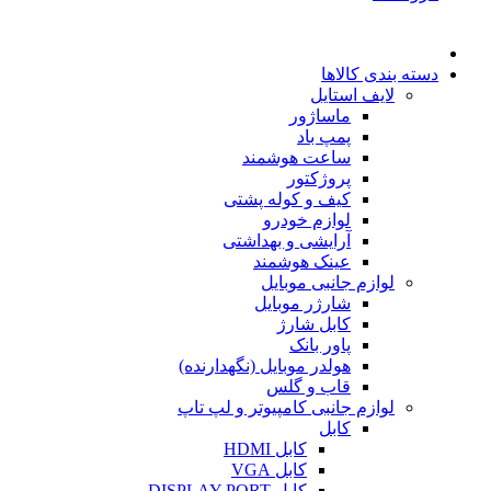
دسته بندی کالاها
لایف استایل
ماساژور
پمپ باد
ساعت هوشمند
پروژکتور
کیف و کوله پشتی
لوازم خودرو
آرایشی و بهداشتی
عینک هوشمند
لوازم جانبی موبایل
شارژر موبایل
کابل شارژ
پاور بانک
هولدر موبایل (نگهدارنده)
قاب و گلس
لوازم جانبی کامپیوتر و لپ تاپ
کابل
کابل HDMI
کابل VGA
کابل DISPLAY PORT