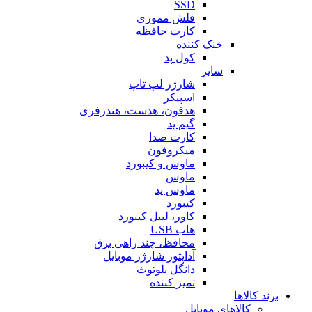
SSD
فلش مموری
کارت حافظه
خنک کننده
کول پد
سایر
شارژر لپ تاپ
اسپیکر
هدفون، هدست، هندزفری
گیم پد
کارت صدا
میکروفون
ماوس و کیبورد
ماوس
ماوس پد
کیبورد
کاور، لیبل کیبورد
هاب USB
محافظ، چند راهی برق
آداپتور شارژر موبایل
دانگل بلوتوث
تمیز کننده
برند کالاها
کالاهای موبایل