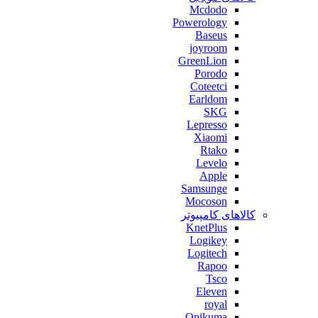
Mcdodo
Powerology
Baseus
joyroom
GreenLion
Porodo
Coteetci
Earldom
SKG
Lepresso
Xiaomi
Rtako
Levelo
Apple
Samsunge
Mocoson
کالاهای کامپیوتر
KnetPlus
Logikey
Logitech
Rapoo
Tsco
Eleven
royal
Onikuma