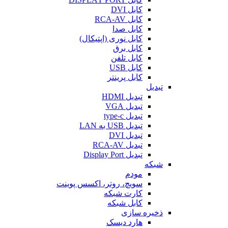
کابل DVI
کابل RCA-AV
کابل صدا
کابل نوری (اپتیکال)
کابل برق
کابل تلفن
کابل USB
کابل پرینتر
تبدیل
تبدیل HDMI
تبدیل VGA
تبدیل type-c
تبدیل USB به LAN
تبدیل DVI
تبدیل RCA-AV
تبدیل Display Port
شبکه
مودم
سویچ، روتر، اکسس پوینت
کارت شبکه
کابل شبکه
ذخیره سازی
هارد دیسک