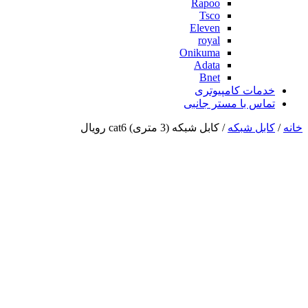
Rapoo
Tsco
Eleven
royal
Onikuma
Adata
Bnet
خدمات کامپیوتری
تماس با مستر جانبی
خانه
/
کابل شبکه
/ کابل شبکه (3 متری) cat6 رویال