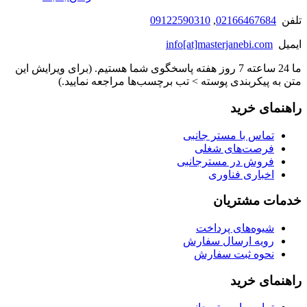
تلفن
02166467684
,
09122590310
ایمیل
info[at]masterjanebi.com
ما 24 ساعته 7 روز هفته پاسخگوی شما هستیم. (برای ویرایش این
متن به پیکربندی پوسته > تب برچسب‌ها مراجعه نمایید.)
راهنمای خرید
تماس با مستر جانبی
فرصت‌های شغلی
فروش در مسترجانبی
اخباری فناوری
خدمات مشتریان
شیوه‌های پرداخت
رویه ارسال سفارش
نحوه ثبت سفارش
راهنمای خرید