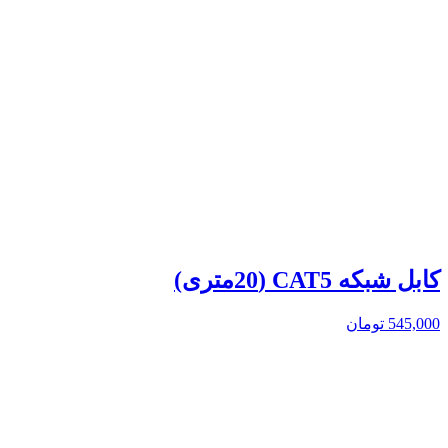
کابل شبکه CAT5 (20متری)
545,000
تومان