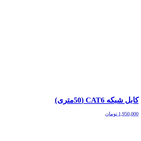
کابل شبکه CAT6 (50متری)
1,950,000
تومان