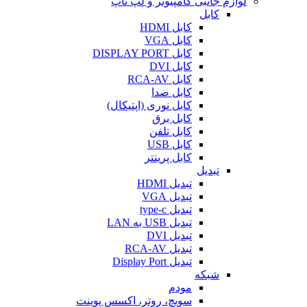
لوازم جانبی کامپیوتر و لپ تاپ
کابل
کابل HDMI
کابل VGA
کابل DISPLAY PORT
کابل DVI
کابل RCA-AV
کابل صدا
کابل نوری (اپتیکال)
کابل برق
کابل تلفن
کابل USB
کابل پرینتر
تبدیل
تبدیل HDMI
تبدیل VGA
تبدیل type-c
تبدیل USB به LAN
تبدیل DVI
تبدیل RCA-AV
تبدیل Display Port
شبکه
مودم
سویچ، روتر، اکسس پوینت