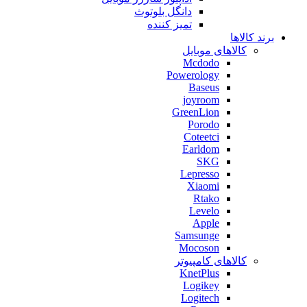
دانگل بلوتوث
تمیز کننده
برند کالاها
کالاهای موبایل
Mcdodo
Powerology
Baseus
joyroom
GreenLion
Porodo
Coteetci
Earldom
SKG
Lepresso
Xiaomi
Rtako
Levelo
Apple
Samsunge
Mocoson
کالاهای کامپیوتر
KnetPlus
Logikey
Logitech