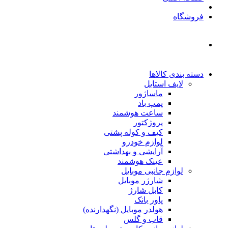
فروشگاه
دسته بندی کالاها
لایف استایل
ماساژور
پمپ باد
ساعت هوشمند
پروژکتور
کیف و کوله پشتی
لوازم خودرو
آرایشی و بهداشتی
عینک هوشمند
لوازم جانبی موبایل
شارژر موبایل
کابل شارژ
پاور بانک
هولدر موبایل (نگهدارنده)
قاب و گلس