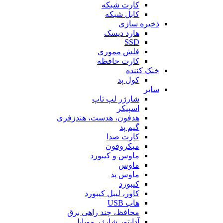
کارت شبکه
کابل شبکه
ذخیره سازی
هارد دیسک
SSD
فلش مموری
کارت حافظه
خنک کننده
کول پد
سایر
شارژر لپ تاپ
اسپیکر
هدفون، هدست، هندزفری
گیم پد
کارت صدا
میکروفون
ماوس و کیبورد
ماوس
ماوس پد
کیبورد
کاور، لیبل کیبورد
هاب USB
محافظ، چند راهی برق
آداپتور شارژر موبایل