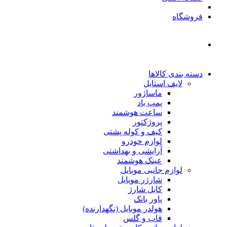
فروشگاه
دسته بندی کالاها
لایف استایل
ماساژور
پمپ باد
ساعت هوشمند
پروژکتور
کیف و کوله پشتی
لوازم خودرو
آرایشی و بهداشتی
عینک هوشمند
لوازم جانبی موبایل
شارژر موبایل
کابل شارژ
پاور بانک
هولدر موبایل (نگهدارنده)
قاب و گلس