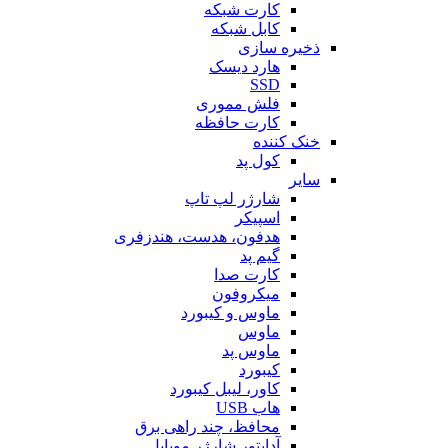
کارت شبکه
کابل شبکه
ذخیره سازی
هارد دیسک
SSD
فلش مموری
کارت حافظه
خنک کننده
کول پد
سایر
شارژر لپ تاپ
اسپیکر
هدفون، هدست، هندزفری
گیم پد
کارت صدا
میکروفون
ماوس و کیبورد
ماوس
ماوس پد
کیبورد
کاور، لیبل کیبورد
هاب USB
محافظ، چند راهی برق
آداپتور شارژر موبایل