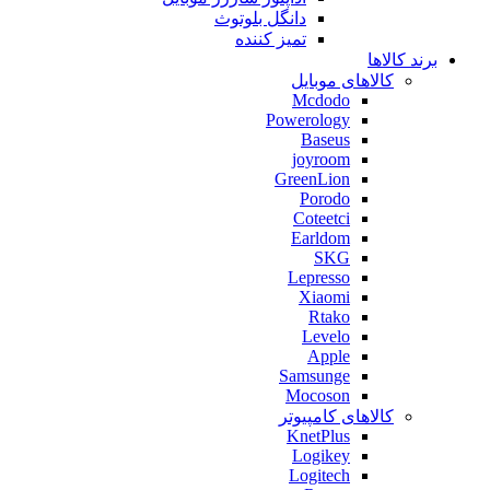
دانگل بلوتوث
تمیز کننده
برند کالاها
کالاهای موبایل
Mcdodo
Powerology
Baseus
joyroom
GreenLion
Porodo
Coteetci
Earldom
SKG
Lepresso
Xiaomi
Rtako
Levelo
Apple
Samsunge
Mocoson
کالاهای کامپیوتر
KnetPlus
Logikey
Logitech