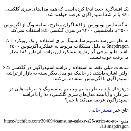
یک افشاگری جدید ادعا کرده است که همه مدل‌های سری گلکسی
S25 با تراشه اسنپدراگون عرضه خواهند شد.
به گفته آیس یونیورس از افشاگران مطرح ، سامسونگ از اگزینوس
۲۵۰۰ یا دایمنسیتی ۹۴۰۰ در سری گلکسی S25 استفاده نمی‌کند.
به نظر می‌رسد تصمیم سامسونگ برای استفاده از یک رویکرد All-
Snapdragon به دلیل مشکلات مربوط به عملکرد اگزینوس ۲۵۰۰
باشد. طبق برخی گزارش‌ها عملکرد این تراشه آن‌طور که انتظار
می‌رفت خوب نیست.
شابعات قبلی فقط به استفاده از تراشه اسنپدراگون در گلکسی S25
اولترا اشاره داشتد، در حالیکه دو مدل دیگر بسته به بازار از تراشه
اسنپدراگون با اگزینوس استفاده می‌کنند.
درهرحال یاید منتظر بمانیم و ببینیم سامسونگ چه برنامه‌هایی در
سر دارد و آیا همه مدل‌های سری گلکسی S25 را با تراشه
اسنپدراگون عرضه می‌کند یا خیر؟
اتاق خبر
مستر جانبی
منبع: https://techfars.com/304094/samsung-galaxy-s25-series-to-go-
all-snapdragon/