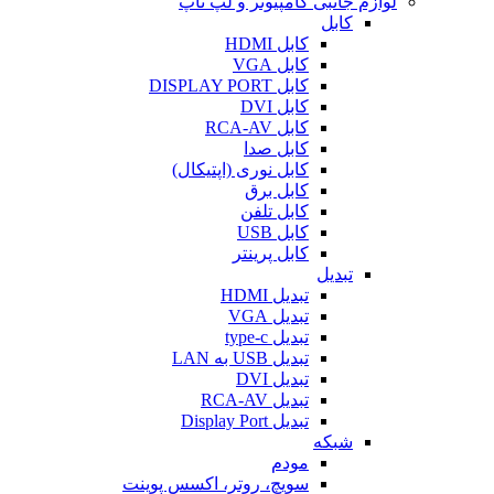
لوازم جانبی کامپیوتر و لپ تاپ
کابل
کابل HDMI
کابل VGA
کابل DISPLAY PORT
کابل DVI
کابل RCA-AV
کابل صدا
کابل نوری (اپتیکال)
کابل برق
کابل تلفن
کابل USB
کابل پرینتر
تبدیل
تبدیل HDMI
تبدیل VGA
تبدیل type-c
تبدیل USB به LAN
تبدیل DVI
تبدیل RCA-AV
تبدیل Display Port
شبکه
مودم
سویچ، روتر، اکسس پوینت