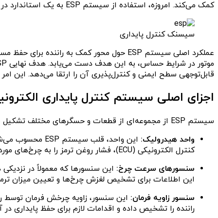
کمک می‌کند. امروزه، استفاده از سیستم ESP به یک استاندارد در صنعت خودروسازی تبدیل شده است و تقریباً تمامی کمپانی‌های بزرگ خودروساز، این فناوری را در محصولات خود به کار می‌برند.
سیسنک کنترل پایداری
عملکرد اصلی سیستم ESP حول محور کمک به را
قابل‌توجهی سطح ایمنی و کنترل‌پذیری آن را ارتقا می‌دهد. این امر ب
اجزای اصلی سیستم کنترل پایداری الکترونی
سیستم ESP از مجموعه‌ای از قطعات و حسگرهای مختلف تشکیل شده است که به صورت هماهنگ با یکدیگر کار می‌کنند تا پایداری خودرو را تضمین نمایند. مهم‌ترین بخش‌های این سیستم عبارتند از:
واحد هیدرولیک:
این واحد، قلب س
کنترل الکترونیکی (ECU)، فشار روغن ترمز را به چرخ‌های مورد نظر اعمال کرده و از این طریق به حفظ پایداری خودرو کمک می‌کند.
سنسورهای سرعت چرخ:
این سنسورها که معمولاً در نزدیکی 
این اطلاعات برای تشخیص لغزش چرخ‌ها و تعیین میزان ترمز 
سنسور زاویه فرمان:
راننده را تشخیص داده و اقدامات لازم برای حفظ پایداری در آ