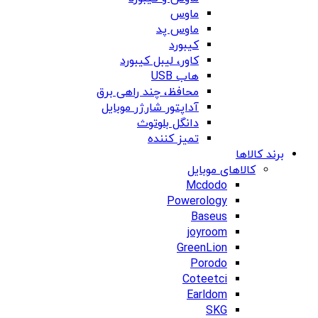
ماوس
ماوس پد
کیبورد
کاور، لیبل کیبورد
هاب USB
محافظ، چند راهی برق
آداپتور شارژر موبایل
دانگل بلوتوث
تمیز کننده
برند کالاها
کالاهای موبایل
Mcdodo
Powerology
Baseus
joyroom
GreenLion
Porodo
Coteetci
Earldom
SKG