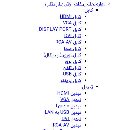
لوازم جانبی کامپیوتر و لپ تاپ
کابل
کابل HDMI
کابل VGA
کابل DISPLAY PORT
کابل DVI
کابل RCA-AV
کابل صدا
کابل نوری (اپتیکال)
کابل برق
کابل تلفن
کابل USB
کابل پرینتر
تبدیل
تبدیل HDMI
تبدیل VGA
تبدیل type-c
تبدیل USB به LAN
تبدیل DVI
تبدیل RCA-AV