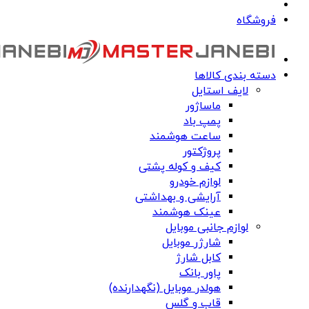
فروشگاه
دسته بندی کالاها
لایف استایل
ماساژور
پمپ باد
ساعت هوشمند
پروژکتور
کیف و کوله پشتی
لوازم خودرو
آرایشی و بهداشتی
عینک هوشمند
لوازم جانبی موبایل
شارژر موبایل
کابل شارژ
پاور بانک
هولدر موبایل (نگهدارنده)
قاب و گلس