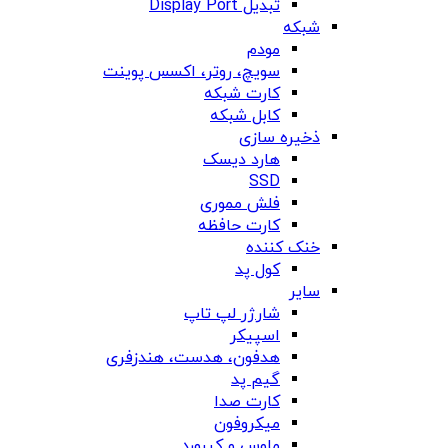
تبدیل Display Port
شبکه
مودم
سویچ، روتر، اکسس پوینت
کارت شبکه
کابل شبکه
ذخیره سازی
هارد دیسک
SSD
فلش مموری
کارت حافظه
خنک کننده
کول پد
سایر
شارژر لپ تاپ
اسپیکر
هدفون، هدست، هندزفری
گیم پد
کارت صدا
میکروفون
ماوس و کیبورد