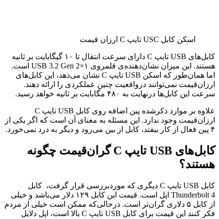
اسکن کابل USC تایپ C ارزان قیمت
کابل‌های USB تایپ C دارای سرعت انتقال تا ۱۰ گیگابایت بر ثانیه
هستند. این میزان نشان‌دهنده‌ی قلمروی USB 3.2 Gen 2×۱ است.
اما همان‌طور که اسکن USB تایپ C نشان می‌دهد، این کابل‌های
ارزان‌قیمت نمی‌توانند درواقعیت چنین عملکردی را ارائه دهند.
سرعت این کابل‌ها درنهایت به ۴۸۰ مگابایت بر ثانیه خواهد رسید.
علاوه بر موارد ذکرشده پین اضافه روی کابل USB تایپ C
ارزان‌قیمت وجود ندارد. این مسئله به معنای آن است که اگر یکی از
۴ پین فعال از کار بیفتد، کابل از بین می‌رود و دیگر به درد نمی‌خورد.
کابل‌های USB تایپ C گران‌قیمت چگونه
هستند؟
کابل USB تایپ C دیگری که موردبررسی قرار گرفت، کابل
Thunderbolt 4 اپل است. قیمت این کابل ۱۲۹ دلار می‌باشد و خیلی
از کابل ۵ دلاری گران‌تر است. درحالی‌که ممکن است خیلی از مردم
فکر کنند این قیمت برای کابل USB تایپ C بالا است، اپل دلایل