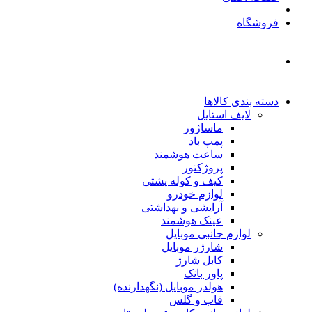
فروشگاه
دسته بندی کالاها
لایف استایل
ماساژور
پمپ باد
ساعت هوشمند
پروژکتور
کیف و کوله پشتی
لوازم خودرو
آرایشی و بهداشتی
عینک هوشمند
لوازم جانبی موبایل
شارژر موبایل
کابل شارژ
پاور بانک
هولدر موبایل (نگهدارنده)
قاب و گلس