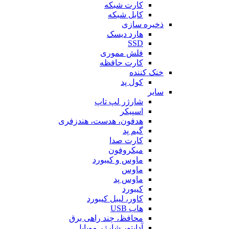
کارت شبکه
کابل شبکه
ذخیره سازی
هارد دیسک
SSD
فلش مموری
کارت حافظه
خنک کننده
کول پد
سایر
شارژر لپ تاپ
اسپیکر
هدفون، هدست، هندزفری
گیم پد
کارت صدا
میکروفون
ماوس و کیبورد
ماوس
ماوس پد
کیبورد
کاور، لیبل کیبورد
هاب USB
محافظ، چند راهی برق
آداپتور شارژر موبایل