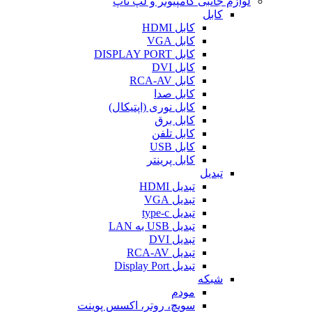
لوازم جانبی کامپیوتر و لپ تاپ
کابل
کابل HDMI
کابل VGA
کابل DISPLAY PORT
کابل DVI
کابل RCA-AV
کابل صدا
کابل نوری (اپتیکال)
کابل برق
کابل تلفن
کابل USB
کابل پرینتر
تبدیل
تبدیل HDMI
تبدیل VGA
تبدیل type-c
تبدیل USB به LAN
تبدیل DVI
تبدیل RCA-AV
تبدیل Display Port
شبکه
مودم
سویچ، روتر، اکسس پوینت