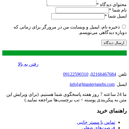
محتوای دیدگاه
*
نام شما
*
ایمیل شما
*
ذخیره نام، ایمیل و وبسایت من در مرورگر برای زمانی که
دوباره دیدگاهی می‌نویسم.
.
رفتن به بالا
تلفن
02166467684
,
09122590310
ایمیل
info[at]masterjanebi.com
ما 24 ساعته 7 روز هفته پاسخگوی شما هستیم. (برای ویرایش این
متن به پیکربندی پوسته > تب برچسب‌ها مراجعه نمایید.)
راهنمای خرید
تماس با مستر جانبی
فرصت‌های شغلی