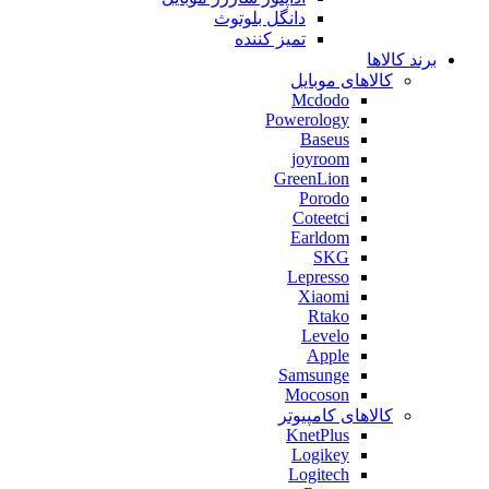
دانگل بلوتوث
تمیز کننده
برند کالاها
کالاهای موبایل
Mcdodo
Powerology
Baseus
joyroom
GreenLion
Porodo
Coteetci
Earldom
SKG
Lepresso
Xiaomi
Rtako
Levelo
Apple
Samsunge
Mocoson
کالاهای کامپیوتر
KnetPlus
Logikey
Logitech