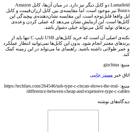
Lumafield دو کابل دیگر نیز دارد. در میان آن‌ها، کابل Amazon
Basics نیز موجود است. اما مقایسه‌ی بین کابل ارزان‌قیمت و کابل
اپل واقعا قابل‌توجه است. این مقایسه نشان‌دهنده‌ی پیچیدگی این
کابل‌ها است. این آزمایش نشان می‌دهد که عملی کردن وعده‌ی
برندهای تولید کابل می‌تواند خیلی دشوار باشد.
نکته‌ی اصلی آن است که خرید کابل‌های USB تایپ C تنها باید از
برندهای معتبر انجام شود. بدون این کابل‌ها نمی‌توانید انتظار عملکرد
و عمر طولانی داشته باشید. راهنمای ما می‌تواند در این زمینه کمک
کند.
منبع: gizchina
اتاق خبر
مستر جانبی
منبع: https://techfars.com/264546/usb-type-c-ctscan-shows-the-real-
difference-between-cheap-and-expensive-type-c-cables/
دیدگاه‌های نوشته