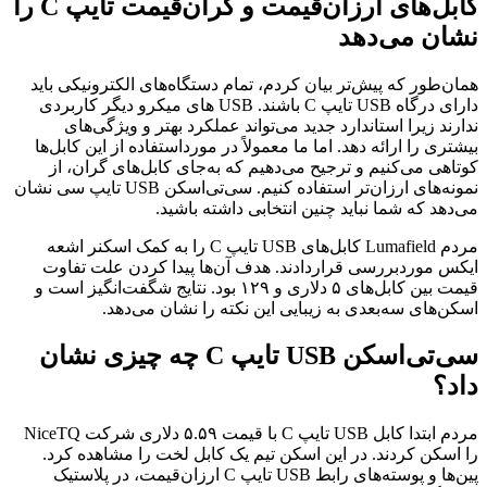
کابل‌های ارزان‌قیمت و گران‌قیمت تایپ C را
نشان می‌دهد
همان‌طور که پیش‌تر بیان کردم، تمام دستگاه‌های الکترونیکی باید
دارای درگاه USB تایپ C باشند. USB های میکرو دیگر کاربردی
ندارند زیرا استاندارد جدید می‌تواند عملکرد بهتر و ویژگی‌های
بیشتری را ارائه دهد. اما ما معمولاً در مورداستفاده از این کابل‌ها
کوتاهی می‌کنیم و ترجیح می‌دهیم که به‌جای کابل‌های گران، از
نمونه‌های ارزان‌تر استفاده کنیم. سی‌تی‌اسکن USB تایپ سی نشان
می‌دهد که شما نباید چنین انتخابی داشته باشید.
مردم Lumafield کابل‌های USB تایپ C را به کمک اسکنر اشعه
ایکس موردبررسی قراردادند. هدف آن‌ها پیدا کردن علت تفاوت
قیمت بین کابل‌های ۵ دلاری و ۱۲۹ بود. نتایج شگفت‌انگیز است و
اسکن‌های سه‌بعدی به زیبایی این نکته را نشان می‌دهد.
سی‌تی‌اسکن USB تایپ C چه چیزی نشان
داد؟
مردم ابتدا کابل USB تایپ C با قیمت ۵.۵۹ دلاری شرکت NiceTQ
را اسکن کردند. در این اسکن تیم یک کابل لخت را مشاهده کرد.
پین‌ها و پوسته‌های رابط USB تایپ C ارزان‌قیمت، در پلاستیک